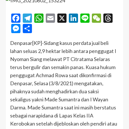
Facebook
Telegram
WhatsApp
Email
X
LinkedIn
Line
WeCha
Thr
Messenger
Share
Denpasar[KP]-Sidang kasus perdata jual beli
lahan seluas 2,9 hektar lebih antara penggugat I
Nyoman Siang melawat PT Citratama Selaras
terus bergulir dan semakin panas. Kuasa hukum
penggugat Achmad Rowa saat dikonfirmasi di
Denpasar, Selasa (3/8/2021) mengatakan,
pihaknya sudah menghadirkan dua saksi
sekaligus yakni Made Sumantra dan I Wayan
Darma. Made Sumantra saat ini masih berstatus
sebagai narapidana di Lapas Kelas IIA
Kerobokan setelah dijebloskan oleh pendiri atau