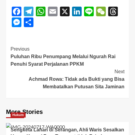
Facebook
Telegram
WhatsApp
Email
X
LinkedIn
Line
WeCha
Thr
Messenger
Share
Previous
Puluhan Ribu Penumpang Melalui Ngurah Rai
Penuhi Syarat Perjalanan PPKM
Next
Achmad Rowa: Tidak ada Bukti yang Bisa
Membatalkan Putusan Sita Jaminan
More Stories
Hukum
Sengketa Lahan di Serangan, Ahli Waris Sesalkan