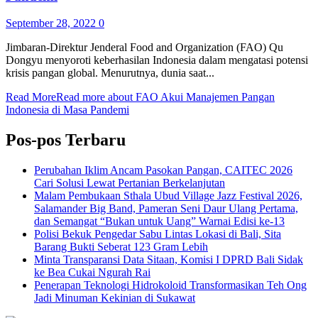
September 28, 2022
0
Jimbaran-Direktur Jenderal Food and Organization (FAO) Qu
Dongyu menyoroti keberhasilan Indonesia dalam mengatasi potensi
krisis pangan global. Menurutnya, dunia saat...
Read More
Read more about FAO Akui Manajemen Pangan
Indonesia di Masa Pandemi
Pos-pos Terbaru
Perubahan Iklim Ancam Pasokan Pangan, CAITEC 2026
Cari Solusi Lewat Pertanian Berkelanjutan
Malam Pembukaan Sthala Ubud Village Jazz Festival 2026,
Salamander Big Band, Pameran Seni Daur Ulang Pertama,
dan Semangat “Bukan untuk Uang” Warnai Edisi ke-13
Polisi Bekuk Pengedar Sabu Lintas Lokasi di Bali, Sita
Barang Bukti Seberat 123 Gram Lebih
Minta Transparansi Data Sitaan, Komisi I DPRD Bali Sidak
ke Bea Cukai Ngurah Rai
Penerapan Teknologi Hidrokoloid Transformasikan Teh Ong
Jadi Minuman Kekinian di Sukawat