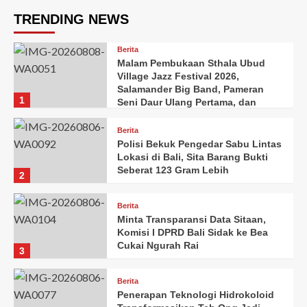
TRENDING NEWS
Berita
Malam Pembukaan Sthala Ubud
Village Jazz Festival 2026,
Salamander Big Band, Pameran
1
Seni Daur Ulang Pertama, dan
Semangat “Bukan untuk Uang”
Warnai Edisi ke-13
Berita
Polisi Bekuk Pengedar Sabu Lintas
Lokasi di Bali, Sita Barang Bukti
Seberat 123 Gram Lebih
2
Berita
Minta Transparansi Data Sitaan,
Komisi I DPRD Bali Sidak ke Bea
Cukai Ngurah Rai
3
Berita
Penerapan Teknologi Hidrokoloid