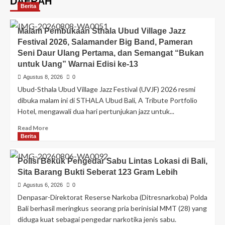
DAERAH
Berita
Malam Pembukaan Sthala Ubud Village Jazz
Festival 2026, Salamander Big Band, Pameran
Seni Daur Ulang Pertama, dan Semangat “Bukan
untuk Uang” Warnai Edisi ke-13
Agustus 8, 2026
0
Ubud-Sthala Ubud Village Jazz Festival (UVJF) 2026 resmi
dibuka malam ini di STHALA Ubud Bali, A Tribute Portfolio
Hotel, mengawali dua hari pertunjukan jazz untuk...
Read More
Berita
Polisi Bekuk Pengedar Sabu Lintas Lokasi di Bali,
Sita Barang Bukti Seberat 123 Gram Lebih
Agustus 6, 2026
0
Denpasar-Direktorat Reserse Narkoba (Ditresnarkoba) Polda
Bali berhasil meringkus seorang pria berinisial MMT (28) yang
diduga kuat sebagai pengedar narkotika jenis sabu.