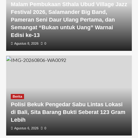
Malam Pembukaan Sthala Ubud Village Jazz
Festival 2026, Salamander Big Band,
Pameran Seni Daur Ulang Pertama, dan
Semangat “Bukan untuk Uang” Warnai
Edisi ke-13
Agustus 8, 2026
0
Berita
Polisi Bekuk Pengedar Sabu Lintas Lokasi
di Bali, Sita Barang Bukti Seberat 123 Gram
Lebih
Agustus 6, 2026
0