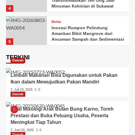
Transformasikan Teh Ong Jadi
Minuman Kekinian di Sukawat
4
Berita
Inovasi Rumpon Pelindung
Amankan Bibit Mangrove dari
Ancaman Sampah dan Sedimentasi
5
TERKINI
Daerah
Limbah Makanan Bisa Digunakan untuk Pakan
Ikan dalam Mewujudkan Pakan Mandiri
Juli 23, 2025
0
Daerah
Final Mixologi Arak Bulan Bung Karno, Toreh
Prestasi dan Buka Peluang Usaha, Peserta
Meningkat Tiap Tahun
Juni 20, 2025
0
Daerah