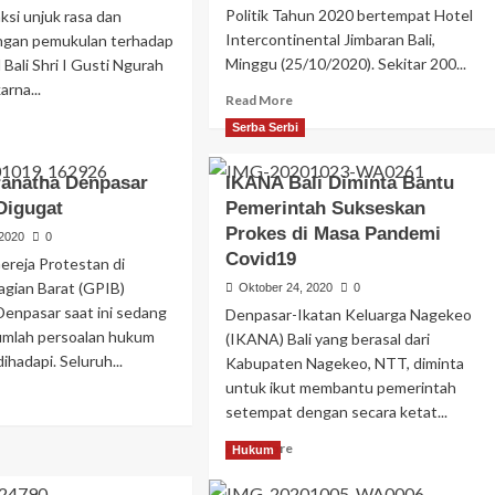
Politik Tahun 2020 bertempat Hotel
ksi unjuk rasa dan
Intercontinental Jimbaran Bali,
engan pemukulan terhadap
Minggu (25/10/2020). Sekitar 200...
 Bali Shri I Gusti Ngurah
rna...
Read More
Serba Serbi
anatha Denpasar
IKANA Bali Diminta Bantu
Digugat
Pemerintah Sukseskan
Prokes di Masa Pandemi
 2020
0
Covid19
reja Protestan di
agian Barat (GPIB)
Oktober 24, 2020
0
enpasar saat ini sedang
Denpasar-Ikatan Keluarga Nagekeo
jumlah persoalan hukum
(IKANA) Bali yang berasal dari
ihadapi. Seluruh...
Kabupaten Nagekeo, NTT, diminta
untuk ikut membantu pemerintah
setempat dengan secara ketat...
Read More
Hukum