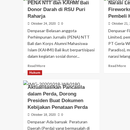
PENA NTT dan KAHMI Bali
Narasi L
Donor Darah di RSU Puri
Firework
Raharja
Pembeli 
Oktober 24, 2020
0
Oktober 21,
Denpasar-Belasan anggota
Denpasar-F
Perhimpunan Jurnalis (PENA) NTT
Limited, pe
Bali dan Korps Alumni Mahasiswa
PT Geria Wi
Islam (KAHMI) Bali ikut berpartisipasi
Paradiso), 
dalam kegiatan sosial donor...
narasi lelang
Read More
Read More
Hukum
Aktualisasikan Pancasila
dalam Perda, Dorong
Presiden Buat Dokumen
Kebijakan Penataan Perda
Oktober 18, 2020
0
Denpasar-Ada banyak Peraturan
Daerah (Perda) yang bermasalah di