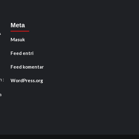
Meta
A
Masuk
Feed entri
Feed komentar
 :
WordPress.org
a