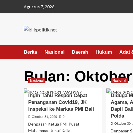
Agustus 7, 2026
Berita
Nasional
Daerah
Hukum
Adat 
Bulan:
Oktober
Nasional
Nasional
Ingin Tahu Respon Cepat
Diduga M
Penanganan Covid19, JK
Agama, A
Inspeksi ke Markas PMI Bali
Dapil Bal
Polda
Oktober 31, 2020
0
Denpasar-Ketua PMI Pusat
Oktober 30,
Muhammad Jusuf Kalla
Denpasar-S