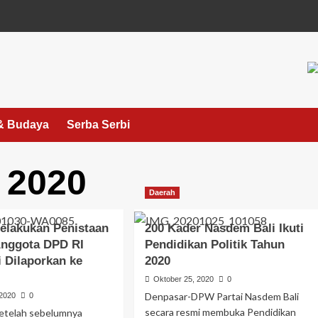
& Budaya
Serba Serbi
 2020
Daerah
elakukan Penistaan
200 Kader Nasdem Bali Ikuti
nggota DPD RI
Pendidikan Politik Tahun
i Dilaporkan ke
2020
Oktober 25, 2020
0
Denpasar-DPW Partai Nasdem Bali
 2020
0
secara resmi membuka Pendidikan
etelah sebelumnya