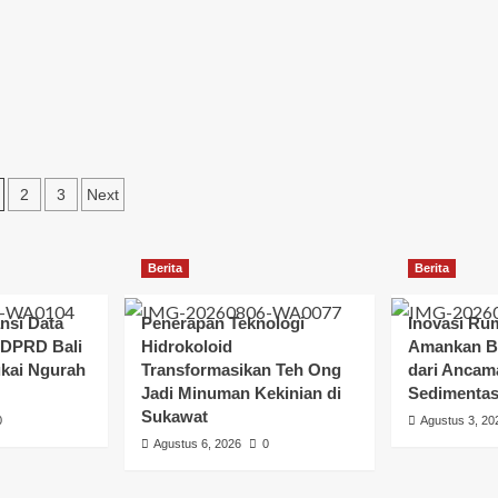
2
3
Next
Berita
Berita
nsi Data
Penerapan Teknologi
Inovasi Ru
I DPRD Bali
Hidrokoloid
Amankan Bi
ukai Ngurah
Transformasikan Teh Ong
dari Ancam
Jadi Minuman Kekinian di
Sedimentas
Sukawat
0
Agustus 3, 20
Agustus 6, 2026
0