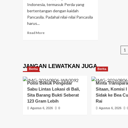
Indonesia, termasuk Perda yang
bertentangan dengan kaidah
Pancasila. Padahal nilai-nilai Pancasila
harus...
Read More
1
JANGAN LEWATKAN JUGA
Berita
Berita
Polisi Bekuk Pengedar
Minta Transpara
Sabu Lintas Lokasi di Bali,
Sitaan, Komisi 
Sita Barang Bukti Seberat
Sidak ke Bea C
123 Gram Lebih
Rai
Agustus 6, 2026
0
Agustus 6, 2026