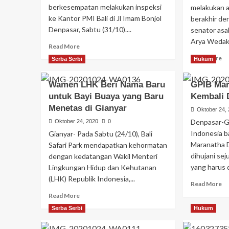
berkesempatan melakukan inspeksi
melakukan a
ke Kantor PMI Bali di Jl Imam Bonjol
berakhir d
Denpasar, Sabtu (31/10)....
senator asal
Arya Wedaka
Read More
Read More
Serba Serbi
Hukum
Wamen LHK Beri Nama Baru
GPIB Mar
untuk Bayi Buaya yang Baru
Kembali 
Menetas di Gianyar
Oktober 24,
Denpasar-Ge
Oktober 24, 2020
0
Indonesia b
Gianyar- Pada Sabtu (24/10), Bali
Maranatha D
Safari Park mendapatkan kehormatan
dihujani se
dengan kedatangan Wakil Menteri
yang harus d
Lingkungan Hidup dan Kehutanan
(LHK) Republik Indonesia,...
Read More
Read More
Serba Serbi
Hukum