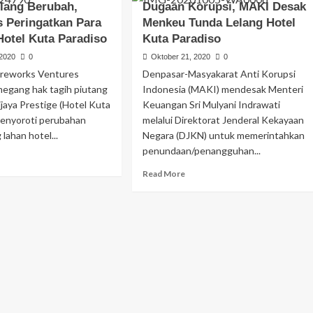
elang Berubah,
Dugaan Korupsi, MAKI Desak
s Peringatkan Para
Menkeu Tunda Lelang Hotel
Hotel Kuta Paradiso
Kuta Paradiso
 2020
0
Oktober 21, 2020
0
ireworks Ventures
Denpasar-Masyakarat Anti Korupsi
megang hak tagih piutang
Indonesia (MAKI) mendesak Menteri
jaya Prestige (Hotel Kuta
Keuangan Sri Mulyani Indrawati
menyoroti perubahan
melalui Direktorat Jenderal Kekayaan
 lahan hotel...
Negara (DJKN) untuk memerintahkan
penundaan/penangguhan...
Read More