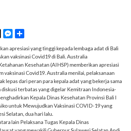
n
eChat
Threads
Messenger
Share
n apresiasi yang tinggi kepada lembaga adat di Bali
n vaksinasi Covid19 di Bali. Australia
k Ketahanan Kesehatan (AIHSP) memberikan apresiasi
 vaksinasi Covid19. Australia menilai, pelaksanaan
tak lepas dari peran para kepala adat yang bekerja sama
diskusi terbatas yang digelar Kemitraan Indonesia-
nghadirkan Kepala Dinas Kesehatan Provinsi Bali I
siko untuk Mewujudkan Vaksinasi COVID-19 yang
i Selatan, dua hari lalu.
ntara lain Pelaksana Tugas Kepala Dinas
Bausat yang mewakili Gubernur Sulawesi Selatan Andi