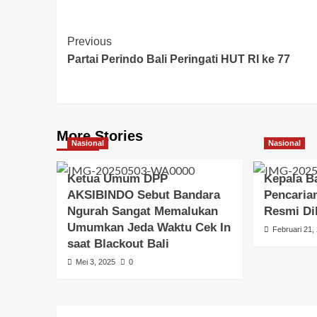
Previous
Partai Perindo Bali Peringati HUT RI ke 77
More Stories
Nasional
Nasional
Ketua Umum DPP
Kepala B
AKSIBINDO Sebut Bandara
Pencaria
Ngurah Sangat Memalukan
Resmi Di
Umumkan Jeda Waktu Cek In
Februari 21,
saat Blackout Bali
Mei 3, 2025
0