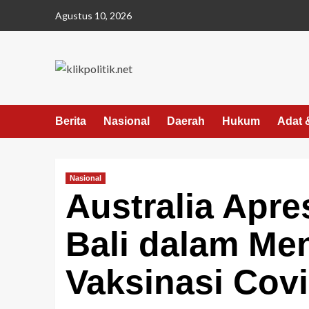
Agustus 10, 2026
Berita
Nasional
Daerah
Hukum
Adat 
Nasional
Australia Apre
Bali dalam Me
Vaksinasi Cov