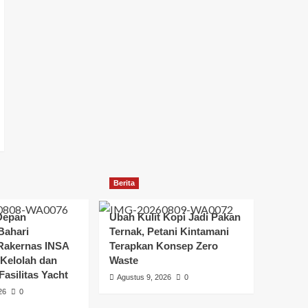
Berita
Depan
Ubah Kulit Kopi Jadi Pakan
Bahari
Ternak, Petani Kintamani
 Rakernas INSA
Terapkan Konsep Zero
 Kelolah dan
Waste
asilitas Yacht
Agustus 9, 2026
0
26
0