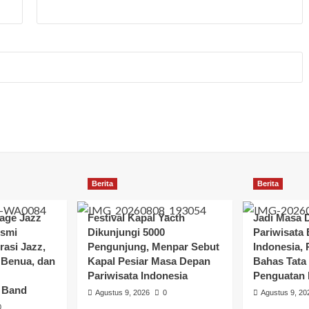
Berita
Berita
lage Jazz
Festival Kapal Yacth
Jadi Masa 
esmi
Dikunjungi 5000
Pariwisata 
rasi Jazz,
Pengunjung, Menpar Sebut
Indonesia,
 Benua, dan
Kapal Pesiar Masa Depan
Bahas Tata
Pariwisata Indonesia
Penguatan F
 Band
Agustus 9, 2026
0
Agustus 9, 20
0