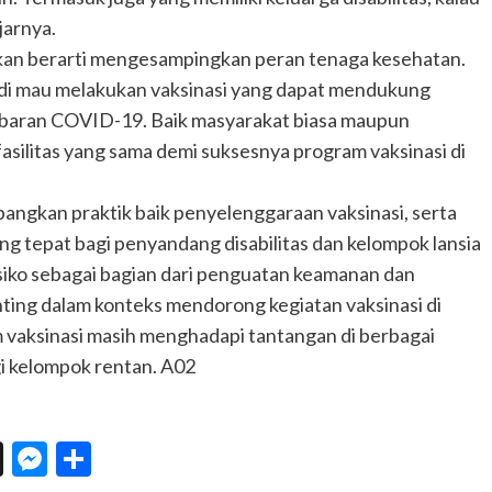
jarnya.
an berarti mengesampingkan peran tenaga kesehatan.
adi mau melakukan vaksinasi yang dapat mendukung
ebaran COVID-19. Baik masyarakat biasa maupun
silitas yang sama demi suksesnya program vaksinasi di
angkan praktik baik penyelenggaraan vaksinasi, serta
 tepat bagi penyandang disabilitas dan kelompok lansia
risiko sebagai bagian dari penguatan keamanan dan
ting dalam konteks mendorong kegiatan vaksinasi di
vaksinasi masih menghadapi tantangan di berbagai
gi kelompok rentan. A02
n
eChat
Threads
Messenger
Share