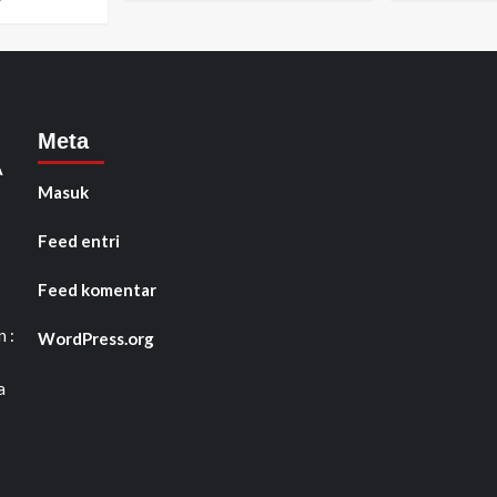
Meta
A
Masuk
Feed entri
Feed komentar
 :
WordPress.org
a