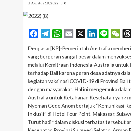
Agustus 19, 2022
0
Facebook
Telegram
WhatsApp
Email
X
LinkedI
Line
W
Denpasar[KP]-Pemerintah Australia memberika
yang berperan sangat besar dalam menyukseska
melalui Kemitraan Indonesia-Australia untu
terhadap Bali karena peran desa adatnya dalam
kegiatan vaksinasi COVID-19 di Provinsi Bali 
dengan masyarakat. Hal ini mengemuka dalam 
Australia untuk Ketahanan Kesehatan yang me
Nyoman Gede Anom bertajuk “Komunikasi Ri
Inklusif’ di Hotel Four Point, Makassar, Sulawes
Turut hadir dalam diskusi terbatas tersebut a
Kesehatan Provinsi Sulawesi Selatan, Arman 