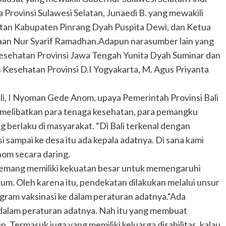
 Provinsi Sulawesi Selatan, Junaedi B. yang mewakili
tan Kabupaten Pinrang Dyah Puspita Dewi, dan Ketua
aan Nur Syarif Ramadhan.Adapun narasumber lain yang
 Kesehatan Provinsi Jawa Tengah Yunita Dyah Suminar dan
Kesehatan Provinsi D.I Yogyakarta, M. Agus Priyanta
i, I Nyoman Gede Anom, upaya Pemerintah Provinsi Bali
 melibatkan para tenaga kesehatan, para pemangku
 berlaku di masyarakat. “Di Bali terkenal dengan
si sampai ke desa itu ada kepala adatnya. Di sana kami
om secara daring.
mang memiliki kekuatan besar untuk memengaruhi
um. Oleh karena itu, pendekatan dilakukan melalui unsur
ram vaksinasi ke dalam peraturan adatnya.“Ada
dalam peraturan adatnya. Nah itu yang membuat
. Termasuk juga yang memiliki keluarga disabilitas, kalau