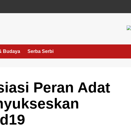
& Budaya
Serba Serbi
siasi Peran Adat
nyukseskan
id19