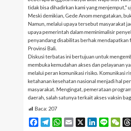
tidak bisa dihadirkan kami yang menjemput,” u
Meski demikian, Gede Anom mengatakan, buk
Namun, melalui upaya tersebut masyarakat j
upaya pemerintah dalam meminimalisir peny
penyandang disabilitas berhak mendapatkan fa
Provinsi Bali.
Diskusi terbatas ini bertujuan untuk mengemb
membuka kemudahan akses dan pelayanan yang
melalui peran komunikasi risiko. Komunikasi 
ketahanan kesehatan nasional menjadi hal pen
masyarakat. Mengingat, pemerataan program 
daerah, salah satunya terkait akses vaksin ba
Baca:
207
Facebook
Telegram
WhatsApp
Email
X
LinkedI
Line
W