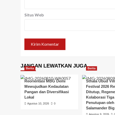
Situs Web
JANGAN LEWATKAN JUGA
Berita
Berita
Reorientasi MBG Demi
Sthala Ubud Vil
Mewujudkan Kedaulatan
Festival 2026 R
Pangan dan Diversifikasi
Ditutup, Regene
Lokal
Kolaborasi Tiga
Penutupan oleh
Agustus 10, 2026
0
Salamander Big
Agustus 9, 2026