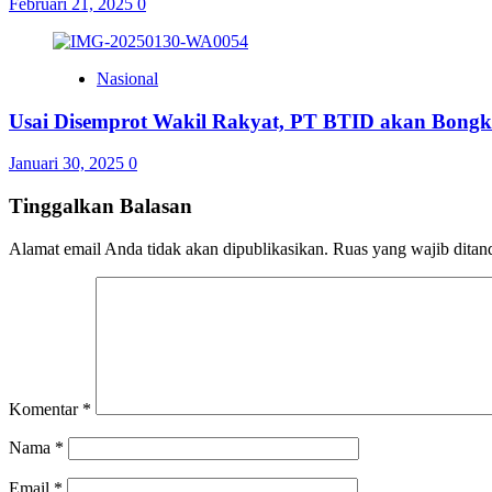
Februari 21, 2025
0
Nasional
Usai Disemprot Wakil Rakyat, PT BTID akan Bongka
Januari 30, 2025
0
Tinggalkan Balasan
Alamat email Anda tidak akan dipublikasikan.
Ruas yang wajib ditan
Komentar
*
Nama
*
Email
*