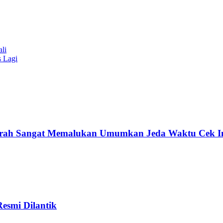
li
 Lagi
h Sangat Memalukan Umumkan Jeda Waktu Cek In s
esmi Dilantik