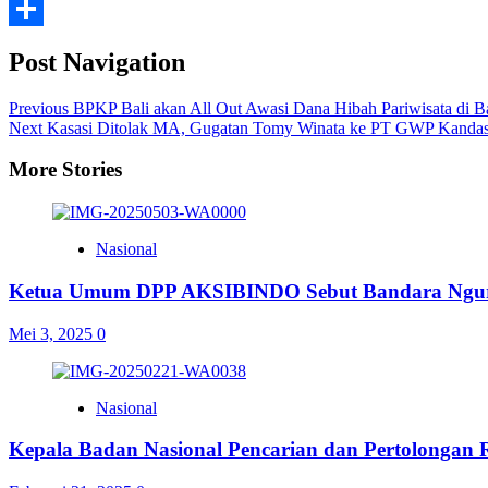
Messenger
Share
Post Navigation
Previous
BPKP Bali akan All Out Awasi Dana Hibah Pariwisata di Ba
Next
Kasasi Ditolak MA, Gugatan Tomy Winata ke PT GWP Kandas
More Stories
Nasional
Ketua Umum DPP AKSIBINDO Sebut Bandara Ngura
Mei 3, 2025
0
Nasional
Kepala Badan Nasional Pencarian dan Pertolongan R