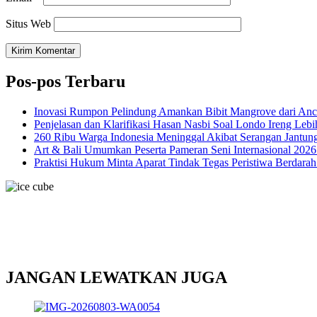
Situs Web
Pos-pos Terbaru
Inovasi Rumpon Pelindung Amankan Bibit Mangrove dari An
Penjelasan dan Klarifikasi Hasan Nasbi Soal Londo Ireng Le
260 Ribu Warga Indonesia Meninggal Akibat Serangan Jantun
Art & Bali Umumkan Peserta Pameran Seni Internasional 2026
Praktisi Hukum Minta Aparat Tindak Tegas Peristiwa Berdarah
JANGAN LEWATKAN JUGA