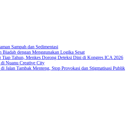
caman Sampah dan Sedimentasi
bih Biadab dengan Menggunakan Logika Sesat
g Tiap Tahun, Menkes Dorong Deteksi Dini di Kongres ICA 2026
 di Nuanu Creative City
 di Jalan Tambak Menteng, Stop Provokasi dan Stigmatisasi Publik