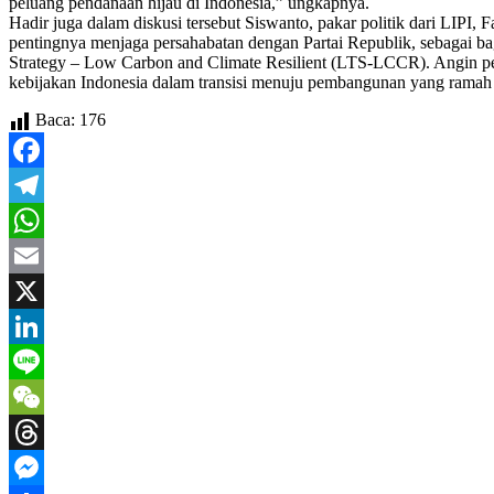
peluang pendanaan hijau di Indonesia,” ungkapnya.
Hadir juga dalam diskusi tersebut Siswanto, pakar politik dari LIPI
pentingnya menjaga persahabatan dengan Partai Republik, sebagai ba
Strategy – Low Carbon and Climate Resilient (LTS-LCCR). Angin pe
kebijakan Indonesia dalam transisi menuju pembangunan yang ramah
Baca:
176
Facebook
Telegram
WhatsApp
Email
X
LinkedIn
Line
WeChat
Threads