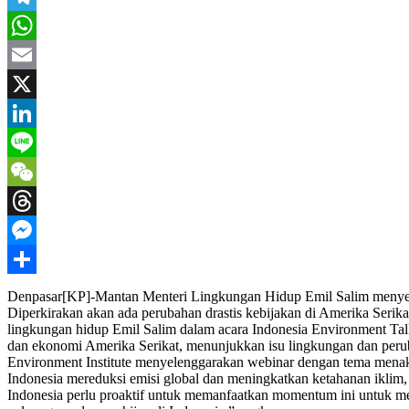
Telegram
WhatsApp
Email
X
LinkedIn
Line
WeChat
Threads
Messenger
Share
Denpasar[KP]-Mantan Menteri Lingkungan Hidup Emil Salim menyebut
Diperkirakan akan ada perubahan drastis kebijakan di Amerika Serik
lingkungan hidup Emil Salim dalam acara Indonesia Environment Talks
dan ekonomi Amerika Serikat, menunjukkan isu lingkungan dan perub
Environment Institute menyelenggarakan webinar dengan tema menaka
Indonesia mereduksi emisi global dan meningkatkan ketahanan ikli
Indonesia perlu proaktif untuk memanfaatkan momentum ini untuk me