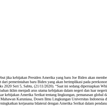
 jika kebijakan Presiden Amerika yang baru Joe Biden akan memberik
at dari pemerintahan baru Biden yang akan berimplikasi pada perekono
 2020 Seri 5, Sabtu, (21/11/2020). “Saat ini sedang dipersiapkan Whi
ahan iklim menjadi arus utama kebijakan dalam negeri dan luar neger
r kebijakan Amerika Serikat tentang lingkungan, pemanasan global da
m, Mahawan Karuniasa, Dosen Ilmu Lingkungan Universitas Indonesia 
ningkatkan kerjasama bilateral dengan Amerika Serikat dalam pendan