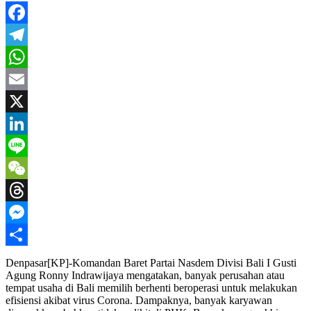
Facebook
Telegram
WhatsApp
Email
X
LinkedIn
Line
WeChat
Threads
Messenger
Share
Denpasar[KP]-Komandan Baret Partai Nasdem Divisi Bali I Gusti
Agung Ronny Indrawijaya mengatakan, banyak perusahan atau
tempat usaha di Bali memilih berhenti beroperasi untuk melakukan
efisiensi akibat virus Corona. Dampaknya, banyak karyawan