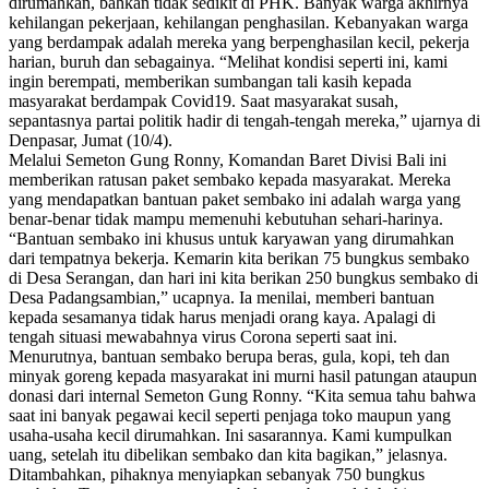
dirumahkan, bahkan tidak sedikit di PHK. Banyak warga akhirnya
kehilangan pekerjaan, kehilangan penghasilan. Kebanyakan warga
yang berdampak adalah mereka yang berpenghasilan kecil, pekerja
harian, buruh dan sebagainya. “Melihat kondisi seperti ini, kami
ingin berempati, memberikan sumbangan tali kasih kepada
masyarakat berdampak Covid19. Saat masyarakat susah,
sepantasnya partai politik hadir di tengah-tengah mereka,” ujarnya di
Denpasar, Jumat (10/4).
Melalui Semeton Gung Ronny, Komandan Baret Divisi Bali ini
memberikan ratusan paket sembako kepada masyarakat. Mereka
yang mendapatkan bantuan paket sembako ini adalah warga yang
benar-benar tidak mampu memenuhi kebutuhan sehari-harinya.
“Bantuan sembako ini khusus untuk karyawan yang dirumahkan
dari tempatnya bekerja. Kemarin kita berikan 75 bungkus sembako
di Desa Serangan, dan hari ini kita berikan 250 bungkus sembako di
Desa Padangsambian,” ucapnya. Ia menilai, memberi bantuan
kepada sesamanya tidak harus menjadi orang kaya. Apalagi di
tengah situasi mewabahnya virus Corona seperti saat ini.
Menurutnya, bantuan sembako berupa beras, gula, kopi, teh dan
minyak goreng kepada masyarakat ini murni hasil patungan ataupun
donasi dari internal Semeton Gung Ronny. “Kita semua tahu bahwa
saat ini banyak pegawai kecil seperti penjaga toko maupun yang
usaha-usaha kecil dirumahkan. Ini sasarannya. Kami kumpulkan
uang, setelah itu dibelikan sembako dan kita bagikan,” jelasnya.
Ditambahkan, pihaknya menyiapkan sebanyak 750 bungkus