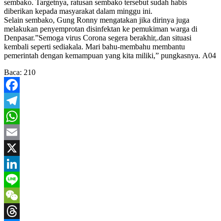
sembako. Targetnya, ratusan sembako tersebut sudah habis
diberikan kepada masyarakat dalam minggu ini.
Selain sembako, Gung Ronny mengatakan jika dirinya juga
melakukan penyemprotan disinfektan ke pemukiman warga di
Denpasar.”Semoga virus Corona segera berakhir,.dan situasi
kembali seperti sediakala. Mari bahu-membahu membantu
pemerintah dengan kemampuan yang kita miliki,” pungkasnya. A04
Baca:
210
Facebook
Telegram
WhatsApp
Email
X
LinkedIn
Line
WeChat