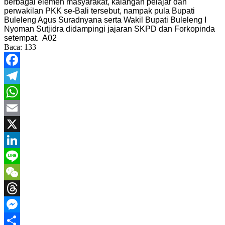
berbagai elemen masyarakat, kalangan pelajar dan
perwakilan PKK se-Bali tersebut, nampak pula Bupati
Buleleng Agus Suradnyana serta Wakil Bupati Buleleng I
Nyoman Sutjidra didampingi jajaran SKPD dan Forkopinda
setempat. A02
Baca:
133
Facebook
Telegram
WhatsApp
Email
X
LinkedIn
Line
WeChat
Threads
Messenger