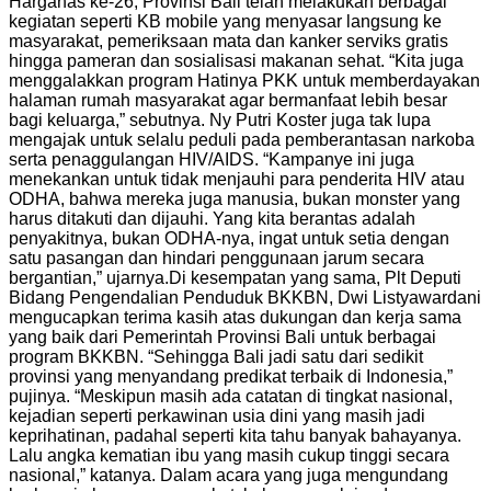
Harganas ke-26, Provinsi Bali telah melakukan berbagai
kegiatan seperti KB mobile yang menyasar langsung ke
masyarakat, pemeriksaan mata dan kanker serviks gratis
hingga pameran dan sosialisasi makanan sehat. “Kita juga
menggalakkan program Hatinya PKK untuk memberdayakan
halaman rumah masyarakat agar bermanfaat lebih besar
bagi keluarga,” sebutnya. Ny Putri Koster juga tak lupa
mengajak untuk selalu peduli pada pemberantasan narkoba
serta penaggulangan HIV/AIDS. “Kampanye ini juga
menekankan untuk tidak menjauhi para penderita HIV atau
ODHA, bahwa mereka juga manusia, bukan monster yang
harus ditakuti dan dijauhi. Yang kita berantas adalah
penyakitnya, bukan ODHA-nya, ingat untuk setia dengan
satu pasangan dan hindari penggunaan jarum secara
bergantian,” ujarnya.Di kesempatan yang sama, Plt Deputi
Bidang Pengendalian Penduduk BKKBN, Dwi Listyawardani
mengucapkan terima kasih atas dukungan dan kerja sama
yang baik dari Pemerintah Provinsi Bali untuk berbagai
program BKKBN. “Sehingga Bali jadi satu dari sedikit
provinsi yang menyandang predikat terbaik di Indonesia,”
pujinya. “Meskipun masih ada catatan di tingkat nasional,
kejadian seperti perkawinan usia dini yang masih jadi
keprihatinan, padahal seperti kita tahu banyak bahayanya.
Lalu angka kematian ibu yang masih cukup tinggi secara
nasional,” katanya. Dalam acara yang juga mengundang