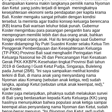
disampaikan karena makin langkanya pemilik nama Nyoman
dan Ketut yang justru terjadi di tengah meningkatnya
kesejahteraan ekonomi serta pendapatan per kapita krama
Bali. Koster mengaku sangat prihatin dengan kondisi
tersebut. Ia meminta agar tradisi konsep keluarga berencana
(KB) krama Bali warisan leluhur tidak punah. Gubernur
Koster mengimbau para pasangan pengantin baru agar
memprogram memiliki lebih dari dua orang anak, bahkan
hingga empat orang anak. Hal itu terungkap saat Gubernur
Koster didampingi Ny Putri Suastini Koster selaku Ketua Tim
Penggerak Pemberdayaan dan Kesejahteraan Keluarga
(TP-PKK) Provinsi Bali saat menghadiri Peringatan Hari
Keluarga Nasional ke-26 dan Pencanangan Hari Kesatuan
Gerak PKK-KKBPK-Kesehatan tingkat Provinsi Bali tahun
2019 di Gedung I Gusti Ketut Pudja, Singaraja, Buleleng
pada Jumat (28/6). “Ini saya sampaikan melihat kondisi
terkini di Bali, di mana anak yang menyandang nama
Nyoman atau Komang (sebutan anak ketiga, red) sudah
langka, apalagi Ketut (sebutan untuk anak keempat, red),”
ujar Koster.
Koster juga melanjutkan, pihaknya sudah melakukan survei
di Bali yang berdasarkan kepada Kartu Keluarga (KK) yang
hasilnya menunjukkan bahwa populasi anak ketiga sampai
keempat alias penyandang nama Nyoman dan Ketut, sudah
benar-benar menurun. “Ini (Nyoman dan Ketut, red) sudah