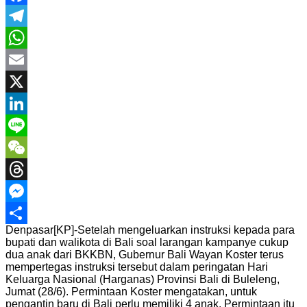
Facebook
Telegram
WhatsApp
Email
X
LinkedIn
Line
WeChat
Threads
Messenger
Denpasar[KP]-Setelah mengeluarkan instruksi kepada para
Share
bupati dan walikota di Bali soal larangan kampanye cukup
dua anak dari BKKBN, Gubernur Bali Wayan Koster terus
mempertegas instruksi tersebut dalam peringatan Hari
Keluarga Nasional (Harganas) Provinsi Bali di Buleleng,
Jumat (28/6). Permintaan Koster mengatakan, untuk
pengantin baru di Bali perlu memiliki 4 anak. Permintaan itu