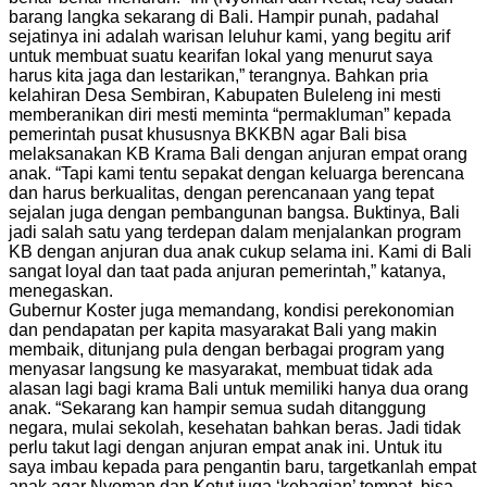
barang langka sekarang di Bali. Hampir punah, padahal
sejatinya ini adalah warisan leluhur kami, yang begitu arif
untuk membuat suatu kearifan lokal yang menurut saya
harus kita jaga dan lestarikan,” terangnya. Bahkan pria
kelahiran Desa Sembiran, Kabupaten Buleleng ini mesti
memberanikan diri mesti meminta “permakluman” kepada
pemerintah pusat khususnya BKKBN agar Bali bisa
melaksanakan KB Krama Bali dengan anjuran empat orang
anak. “Tapi kami tentu sepakat dengan keluarga berencana
dan harus berkualitas, dengan perencanaan yang tepat
sejalan juga dengan pembangunan bangsa. Buktinya, Bali
jadi salah satu yang terdepan dalam menjalankan program
KB dengan anjuran dua anak cukup selama ini. Kami di Bali
sangat loyal dan taat pada anjuran pemerintah,” katanya,
menegaskan.
Gubernur Koster juga memandang, kondisi perekonomian
dan pendapatan per kapita masyarakat Bali yang makin
membaik, ditunjang pula dengan berbagai program yang
menyasar langsung ke masyarakat, membuat tidak ada
alasan lagi bagi krama Bali untuk memiliki hanya dua orang
anak. “Sekarang kan hampir semua sudah ditanggung
negara, mulai sekolah, kesehatan bahkan beras. Jadi tidak
perlu takut lagi dengan anjuran empat anak ini. Untuk itu
saya imbau kepada para pengantin baru, targetkanlah empat
anak agar Nyoman dan Ketut juga ‘kebagian’ tempat, bisa