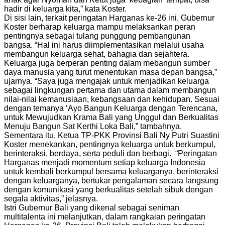
hadir di keluarga kita,” kata Koster.
Di sisi lain, terkait peringatan Harganas ke-26 ini, Gubernur
Koster berharap keluarga mampu melaksankan peran
pentingnya sebagai tulang punggung pembangunan
bangsa. “Hal ini harus diimplementasikan melalui usaha
membangun keluarga sehat, bahagia dan sejahtera.
Keluarga juga berperan penting dalam mebangun sumber
daya manusia yang turut menentukan masa depan bangsa,”
ujarnya. “Saya juga mengajak untuk menjadikan keluarga
sebagai lingkungan pertama dan utama dalam membangun
nilai-nilai kemanusiaan, kebangsaan dan kehidupan. Sesuai
dengan temanya ‘Ayo Bangun Keluarga dengan Terencana,
untuk Mewujudkan Krama Bali yang Unggul dan Berkualitas
Menuju Bangun Sat Kerthi Loka Bali,” tambahnya.
Sementara itu, Ketua TP-PKK Provinsi Bali Ny Putri Suastini
Koster menekankan, pentingnya keluarga untuk berkumpul,
berinteraksi, berdaya, serta peduli dan berbagi. “Peringatan
Harganas menjadi momentum setiap keluarga Indonesia
untuk kembali berkumpul bersama keluarganya, berinteraksi
dengan keluarganya, bertukar pengalaman secara langsung
dengan komunikasi yang berkualitas setelah sibuk dengan
segala aktivitas,” jelasnya.
Istri Gubernur Bali yang dikenal sebagai seniman
multitalenta ini melanjutkan, dalam rangkaian peringatan