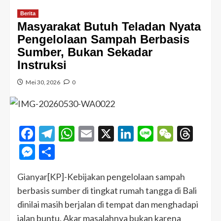
Berita
Masyarakat Butuh Teladan Nyata
Pengelolaan Sampah Berbasis
Sumber, Bukan Sekadar
Instruksi
Mei 30, 2026
0
Facebook
Telegram
WhatsApp
Email
X
LinkedIn
Line
WeCha
Thr
Messenger
Share
Gianyar[KP]-Kebijakan pengelolaan sampah
berbasis sumber di tingkat rumah tangga di Bali
dinilai masih berjalan di tempat dan menghadapi
jalan buntu. Akar masalahnya bukan karena