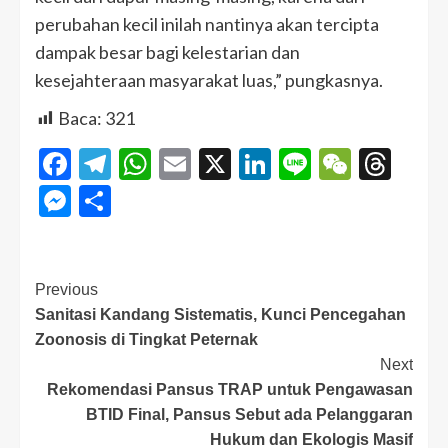
perubahan kecil inilah nantinya akan tercipta
dampak besar bagi kelestarian dan
kesejahteraan masyarakat luas,” pungkasnya.
Baca:
321
Facebook
Telegram
WhatsApp
Email
X
LinkedIn
Line
WeCha
Thr
Messenger
Share
Previous
Sanitasi Kandang Sistematis, Kunci Pencegahan
Zoonosis di Tingkat Peternak
Next
Rekomendasi Pansus TRAP untuk Pengawasan
BTID Final, Pansus Sebut ada Pelanggaran
Hukum dan Ekologis Masif