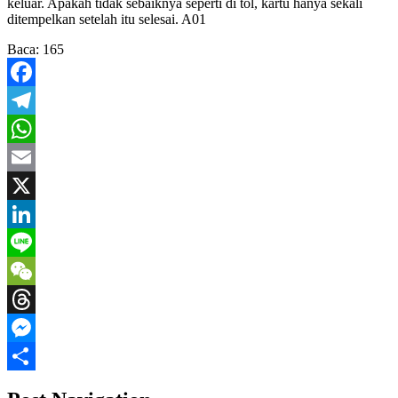
keluar. Apakah tidak sebaiknya seperti di tol, kartu hanya sekali
ditempelkan setelah itu selesai. A01
Baca:
165
Facebook
Telegram
WhatsApp
Email
X
LinkedIn
Line
WeChat
Threads
Messenger
Share