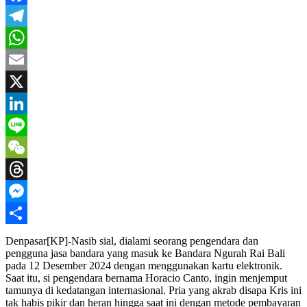
Facebook
Telegram
WhatsApp
Email
X
LinkedIn
Line
WeChat
Threads
Messenger
Share
Denpasar[KP]-Nasib sial, dialami seorang pengendara dan
pengguna jasa bandara yang masuk ke Bandara Ngurah Rai Bali
pada 12 Desember 2024 dengan menggunakan kartu elektronik.
Saat itu, si pengendara bernama Horacio Canto, ingin menjemput
tamunya di kedatangan internasional. Pria yang akrab disapa Kris ini
tak habis pikir dan heran hingga saat ini dengan metode pembayaran