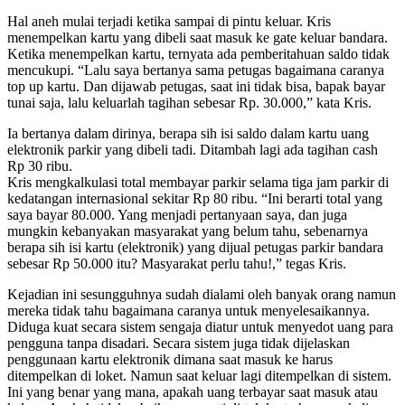
Hal aneh mulai terjadi ketika sampai di pintu keluar. Kris
menempelkan kartu yang dibeli saat masuk ke gate keluar bandara.
Ketika menempelkan kartu, ternyata ada pemberitahuan saldo tidak
mencukupi. “Lalu saya bertanya sama petugas bagaimana caranya
top up kartu. Dan dijawab petugas, saat ini tidak bisa, bapak bayar
tunai saja, lalu keluarlah tagihan sebesar Rp. 30.000,” kata Kris.
Ia bertanya dalam dirinya, berapa sih isi saldo dalam kartu uang
elektronik parkir yang dibeli tadi. Ditambah lagi ada tagihan cash
Rp 30 ribu.
Kris mengkalkulasi total membayar parkir selama tiga jam parkir di
kedatangan internasional sekitar Rp 80 ribu. “Ini berarti total yang
saya bayar 80.000. Yang menjadi pertanyaan saya, dan juga
mungkin kebanyakan masyarakat yang belum tahu, sebenarnya
berapa sih isi kartu (elektronik) yang dijual petugas parkir bandara
sebesar Rp 50.000 itu? Masyarakat perlu tahu!,” tegas Kris.
Kejadian ini sesungguhnya sudah dialami oleh banyak orang namun
mereka tidak tahu bagaimana caranya untuk menyelesaikannya.
Diduga kuat secara sistem sengaja diatur untuk menyedot uang para
pengguna tanpa disadari. Secara sistem juga tidak dijelaskan
penggunaan kartu elektronik dimana saat masuk ke harus
ditempelkan di loket. Namun saat keluar lagi ditempelkan di sistem.
Ini yang benar yang mana, apakah uang terbayar saat masuk atau