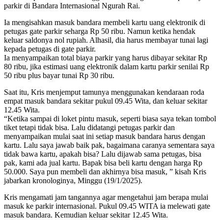
parkir di Bandara Internasional Ngurah Rai.
Ia mengisahkan masuk bandara membeli kartu uang elektronik di
petugas gate parkir seharga Rp 50 ribu. Namun ketika hendak
keluar saldonya nol rupiah. Alhasil, dia harus membayar tunai lagi
kepada petugas di gate parkir.
Ia menyampaikan total biaya parkir yang harus dibayar sekitar Rp
80 ribu, jika estimasi uang elektronik dalam kartu parkir senilai Rp
50 ribu plus bayar tunai Rp 30 ribu.
Saat itu, Kris menjemput tamunya menggunakan kendaraan roda
empat masuk bandara sekitar pukul 09.45 Wita, dan keluar sekitar
12.45 Wita.
“Ketika sampai di loket pintu masuk, seperti biasa saya tekan tombol
tiket tetapi tidak bisa. Lalu didatangi petugas parkir dan
menyampaikan mulai saat ini setiap masuk bandara harus dengan
kartu. Lalu saya jawab baik pak, bagaimana caranya sementara saya
tidak bawa kartu, apakah bisa? Lalu dijawab sama petugas, bisa
pak, kami ada jual kartu. Bapak bisa beli kartu dengan harga Rp
50.000. Saya pun membeli dan akhirnya bisa masuk, ” kisah Kris
jabarkan kronologinya, Minggu (19/1/2025).
Kris mengamati jam tangannya agar mengetahui jam berapa mulai
masuk ke parkir internasional. Pukul 09.45 WITA ia melewati gate
masuk bandara. Kemudian keluar sekitar 12.45 Wita.