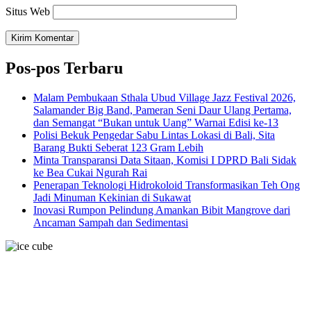
Situs Web
Pos-pos Terbaru
Malam Pembukaan Sthala Ubud Village Jazz Festival 2026,
Salamander Big Band, Pameran Seni Daur Ulang Pertama,
dan Semangat “Bukan untuk Uang” Warnai Edisi ke-13
Polisi Bekuk Pengedar Sabu Lintas Lokasi di Bali, Sita
Barang Bukti Seberat 123 Gram Lebih
Minta Transparansi Data Sitaan, Komisi I DPRD Bali Sidak
ke Bea Cukai Ngurah Rai
Penerapan Teknologi Hidrokoloid Transformasikan Teh Ong
Jadi Minuman Kekinian di Sukawat
Inovasi Rumpon Pelindung Amankan Bibit Mangrove dari
Ancaman Sampah dan Sedimentasi