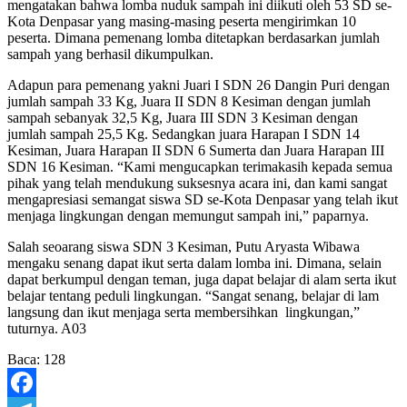
mengatakan bahwa lomba nuduk sampah ini diikuti oleh 53 SD se-
Kota Denpasar yang masing-masing peserta mengirimkan 10
peserta. Dimana pemenang lomba ditetapkan berdasarkan jumlah
sampah yang berhasil dikumpulkan.
Adapun para pemenang yakni Juari I SDN 26 Dangin Puri dengan
jumlah sampah 33 Kg, Juara II SDN 8 Kesiman dengan jumlah
sampah sebanyak 32,5 Kg, Juara III SDN 3 Kesiman dengan
jumlah sampah 25,5 Kg. Sedangkan juara Harapan I SDN 14
Kesiman, Juara Harapan II SDN 6 Sumerta dan Juara Harapan III
SDN 16 Kesiman. “Kami mengucapkan terimakasih kepada semua
pihak yang telah mendukung suksesnya acara ini, dan kami sangat
mengapresiasi semangat siswa SD se-Kota Denpasar yang telah ikut
menjaga lingkungan dengan memungut sampah ini,” paparnya.
Salah seoarang siswa SDN 3 Kesiman, Putu Aryasta Wibawa
mengaku senang dapat ikut serta dalam lomba ini. Dimana, selain
dapat berkumpul dengan teman, juga dapat belajar di alam serta ikut
belajar tentang peduli lingkungan. “Sangat senang, belajar di lam
langsung dan ikut menjaga serta membersihkan lingkungan,”
tuturnya. A03
Baca:
128