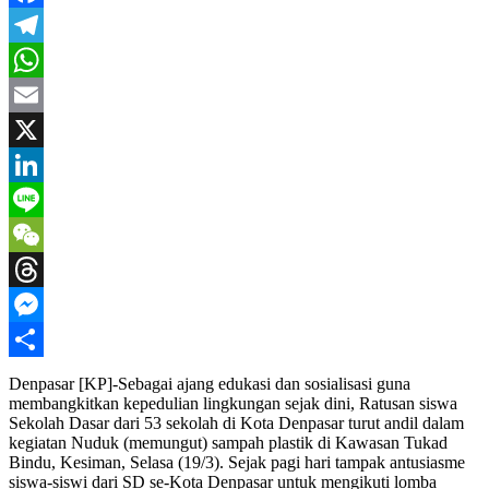
Facebook
Telegram
WhatsApp
Email
X
LinkedIn
Line
WeChat
Threads
Messenger
Share
Denpasar [KP]-Sebagai ajang edukasi dan sosialisasi guna
membangkitkan kepedulian lingkungan sejak dini, Ratusan siswa
Sekolah Dasar dari 53 sekolah di Kota Denpasar turut andil dalam
kegiatan Nuduk (memungut) sampah plastik di Kawasan Tukad
Bindu, Kesiman, Selasa (19/3). Sejak pagi hari tampak antusiasme
siswa-siswi dari SD se-Kota Denpasar untuk mengikuti lomba