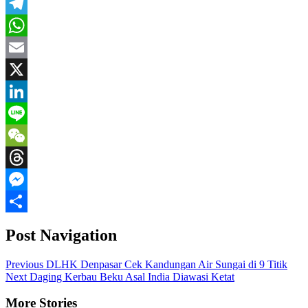
Facebook
Telegram
WhatsApp
Email
X
LinkedIn
Line
WeChat
Threads
Messenger
Share
Post Navigation
Previous
DLHK Denpasar Cek Kandungan Air Sungai di 9 Titik
Next
Daging Kerbau Beku Asal India Diawasi Ketat
More Stories