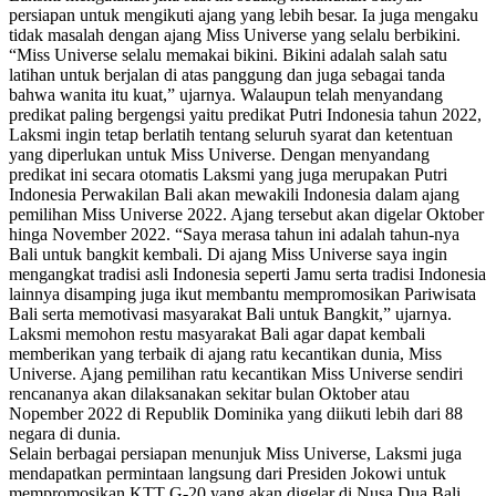
persiapan untuk mengikuti ajang yang lebih besar. Ia juga mengaku
tidak masalah dengan ajang Miss Universe yang selalu berbikini.
“Miss Universe selalu memakai bikini. Bikini adalah salah satu
latihan untuk berjalan di atas panggung dan juga sebagai tanda
bahwa wanita itu kuat,” ujarnya. Walaupun telah menyandang
predikat paling bergengsi yaitu predikat Putri Indonesia tahun 2022,
Laksmi ingin tetap berlatih tentang seluruh syarat dan ketentuan
yang diperlukan untuk Miss Universe. Dengan menyandang
predikat ini secara otomatis Laksmi yang juga merupakan Putri
Indonesia Perwakilan Bali akan mewakili Indonesia dalam ajang
pemilihan Miss Universe 2022. Ajang tersebut akan digelar Oktober
hinga November 2022. “Saya merasa tahun ini adalah tahun-nya
Bali untuk bangkit kembali. Di ajang Miss Universe saya ingin
mengangkat tradisi asli Indonesia seperti Jamu serta tradisi Indonesia
lainnya disamping juga ikut membantu mempromosikan Pariwisata
Bali serta memotivasi masyarakat Bali untuk Bangkit,” ujarnya.
Laksmi memohon restu masyarakat Bali agar dapat kembali
memberikan yang terbaik di ajang ratu kecantikan dunia, Miss
Universe. Ajang pemilihan ratu kecantikan Miss Universe sendiri
rencananya akan dilaksanakan sekitar bulan Oktober atau
Nopember 2022 di Republik Dominika yang diikuti lebih dari 88
negara di dunia.
Selain berbagai persiapan menunjuk Miss Universe, Laksmi juga
mendapatkan permintaan langsung dari Presiden Jokowi untuk
mempromosikan KTT G-20 yang akan digelar di Nusa Dua Bali.