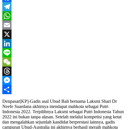
Facebook
Telegram
WhatsApp
Email
X
LinkedIn
Line
WeChat
Threads
Messenger
Share
Denpasar[KP]-Gadis asal Ubud Bali bernama Laksmi Shari Dr
Neefe Suardana akhirnya mendapat mahkota sebagai Putri
Indonesia 2022. Terpilihnya Laksmi sebagai Putri Indonesia Tahun
2022 ini bukan tanpa alasan. Setelah melalui kompetisi yang ketat
dan mengalahkan sejumlah kandidat berprestasi lainnya, gadis
campuran Ubud-Australia ini akhirnya berhasil meraih mahkota