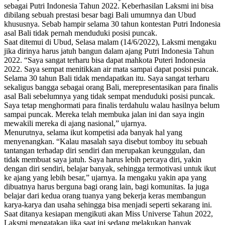
sebagai Putri Indonesia Tahun 2022. Keberhasilan Laksmi ini bisa
dibilang sebuah prestasi besar bagi Bali umumnya dan Ubud
khususnya. Sebab hampir selama 30 tahun kontestan Putri Indonesia
asal Bali tidak pernah menduduki posisi puncak.
Saat ditemui di Ubud, Selasa malam (14/6/2022), Laksmi mengaku
jika dirinya harus jatuh bangun dalam ajang Putri Indonesia Tahun
2022. “Saya sangat terharu bisa dapat mahkota Puteri Indonesia
2022. Saya sempat menitikkan air mata sampai dapat posisi puncak.
Selama 30 tahun Bali tidak mendapatkan itu. Saya sangat terharu
sekaligus bangga sebagai orang Bali, merepresentasikan para finalis
asal Bali sebelumnya yang tidak sempat menduduki posisi puncak.
Saya tetap menghormati para finalis terdahulu walau hasilnya belum
sampai puncak. Mereka telah membuka jalan ini dan saya ingin
mewakili mereka di ajang nasional,” ujarnya.
Menurutnya, selama ikut kompetisi ada banyak hal yang
menyenangkan. “Kalau masalah saya disebut tomboy itu sebuah
tantangan terhadap diri sendiri dan merupakan keunggulan, dan
tidak membuat saya jatuh. Saya harus lebih percaya diri, yakin
dengan diri sendiri, belajar banyak, sehingga termotivasi untuk ikut
ke ajang yang lebih besar,” ujarnya. Ia mengaku yakin apa yang
dibuatnya harus berguna bagi orang lain, bagi komunitas. Ia juga
belajar dari kedua orang tuanya yang bekerja keras membangun
karya-karya dan usaha sehingga bisa menjadi seperti sekarang ini.
Saat ditanya kesiapan mengikuti akan Miss Universe Tahun 2022,
Laksmi mengatakan jika saat ini sedang melakukan banyak