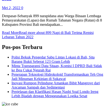
Mei 2, 2022
0
Denpasar-Sebanyak 899 narapidana atau Warga Binaan Lembaga
Pemasyarakatan (Lapas) dan Rumah Tahanan Negara (Rutan) di 8
Kabupaten Provinsi Bali mendapatkan...
Read More
Read more about 899 Napi di Bali Terima Remisi
Lebaran Tahun 2022
Pos-pos Terbaru
Polisi Bekuk Pengedar Sabu Lintas Lokasi di Bali, Sita
Barang Bukti Seberat 123 Gram Lebih
Minta Transparansi Data Sitaan, Komisi I DPRD Bali Sidak
ke Bea Cukai Ngurah Rai
Penerapan Teknologi Hidrokoloid Transformasikan Teh Ong
Jadi Minuman Kekinian di Sukawat
Inovasi Rumpon Pelindung Amankan Bibit Mangrove dari
Ancaman Sampah dan Sedimentasi
Penjelasan dan Klarifikasi Hasan Nasbi Soal Londo Ireng
Lebih Biadab dengan Menggunakan Logika Sesat