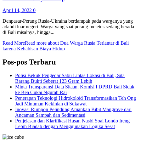
April 14, 2022
0
Denpasar-Perang Rusia-Ukraina berdampak pada warganya yang
adabdi luar negeri. Warga yang saat perang meletus sedang berada
di Bali misalnya, hingga...
Read More
Read more about Dua Warga Rusia Terlantar di Bali
karena Kehabisan Biaya Hidup
Pos-pos Terbaru
Polisi Bekuk Pengedar Sabu Lintas Lokasi di Bali, Sita
Barang Bukti Seberat 123 Gram Lebih
Minta Transparansi Data Sitaan, Komisi I DPRD Bali Sidak
ke Bea Cukai Ngurah Rai
Penerapan Teknologi Hidrokoloid Transformasikan Teh Ong
Jadi Minuman Kekinian di Sukawat
Inovasi Rumpon Pelindung Amankan Bibit Mangrove dari
Ancaman Sampah dan Sedimentasi
Penjelasan dan Klarifikasi Hasan Nasbi Soal Londo Ireng
Lebih Biadab dengan Menggunakan Logika Sesat