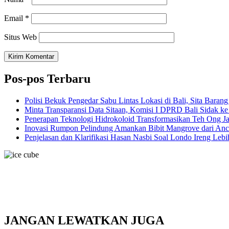
Email
*
Situs Web
Pos-pos Terbaru
Polisi Bekuk Pengedar Sabu Lintas Lokasi di Bali, Sita Baran
Minta Transparansi Data Sitaan, Komisi I DPRD Bali Sidak k
Penerapan Teknologi Hidrokoloid Transformasikan Teh Ong J
Inovasi Rumpon Pelindung Amankan Bibit Mangrove dari An
Penjelasan dan Klarifikasi Hasan Nasbi Soal Londo Ireng Le
JANGAN LEWATKAN JUGA