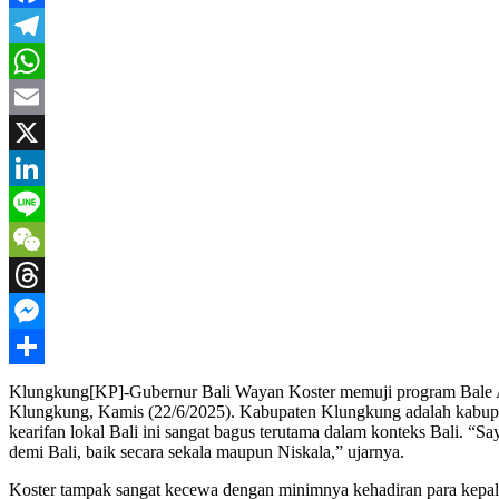
Facebook
Telegram
WhatsApp
Email
X
LinkedIn
Line
WeChat
Threads
Messenger
Share
Klungkung[KP]-Gubernur Bali Wayan Koster memuji program Bale Adh
Klungkung, Kamis (22/6/2025). Kabupaten Klungkung adalah kabupa
kearifan lokal Bali ini sangat bagus terutama dalam konteks Bali. “Sa
demi Bali, baik secara sekala maupun Niskala,” ujarnya.
Koster tampak sangat kecewa dengan minimnya kehadiran para kepala