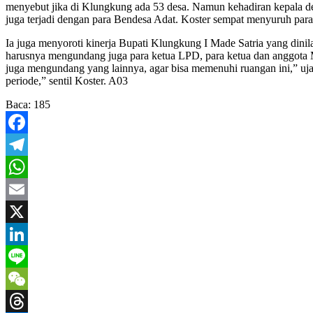
menyebut jika di Klungkung ada 53 desa. Namun kehadiran kepala de
juga terjadi dengan para Bendesa Adat. Koster sempat menyuruh para
Ia juga menyoroti kinerja Bupati Klungkung I Made Satria yang dinil
harusnya mengundang juga para ketua LPD, para ketua dan anggota 
juga mengundang yang lainnya, agar bisa memenuhi ruangan ini,” uja
periode,” sentil Koster. A03
Baca:
185
Facebook
Telegram
WhatsApp
Email
X
LinkedIn
Line
WeChat