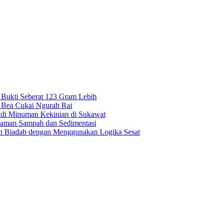
g Bukti Seberat 123 Gram Lebih
e Bea Cukai Ngurah Rai
adi Minuman Kekinian di Sukawat
caman Sampah dan Sedimentasi
bih Biadab dengan Menggunakan Logika Sesat