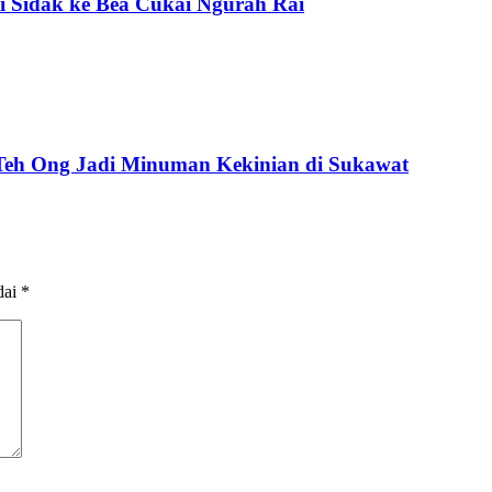
i Sidak ke Bea Cukai Ngurah Rai
 Teh Ong Jadi Minuman Kekinian di Sukawat
dai
*