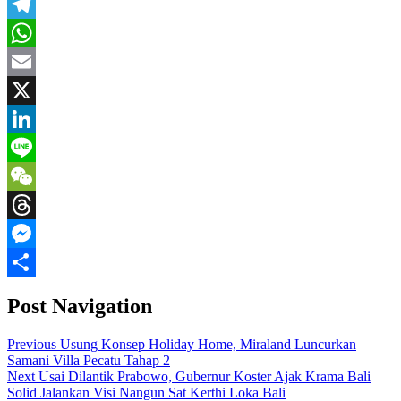
Facebook
Telegram
WhatsApp
Email
X
LinkedIn
Line
WeChat
Threads
Messenger
Share
Post Navigation
Previous
Usung Konsep Holiday Home, Miraland Luncurkan
Samani Villa Pecatu Tahap 2
Next
Usai Dilantik Prabowo, Gubernur Koster Ajak Krama Bali
Solid Jalankan Visi Nangun Sat Kerthi Loka Bali