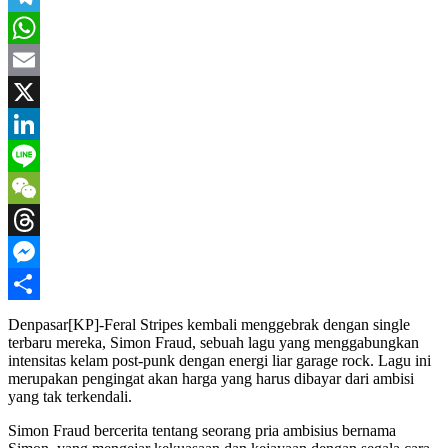
Telegram
WhatsApp
Email
X
LinkedIn
Line
WeChat
Threads
Messenger
Share
Denpasar[KP]-Feral Stripes kembali menggebrak dengan single
terbaru mereka, Simon Fraud, sebuah lagu yang menggabungkan
intensitas kelam post-punk dengan energi liar garage rock. Lagu ini
merupakan pengingat akan harga yang harus dibayar dari ambisi
yang tak terkendali.
Simon Fraud bercerita tentang seorang pria ambisius bernama