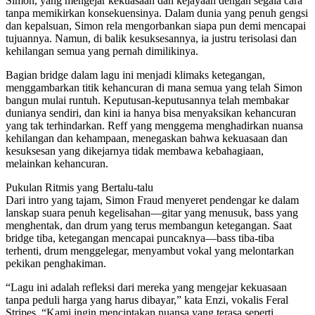
Simon, yang mengejar kekuasaan dan kejayaan dengan segala cara
tanpa memikirkan konsekuensinya. Dalam dunia yang penuh gengsi
dan kepalsuan, Simon rela mengorbankan siapa pun demi mencapai
tujuannya. Namun, di balik kesuksesannya, ia justru terisolasi dan
kehilangan semua yang pernah dimilikinya.
Bagian bridge dalam lagu ini menjadi klimaks ketegangan,
menggambarkan titik kehancuran di mana semua yang telah Simon
bangun mulai runtuh. Keputusan-keputusannya telah membakar
dunianya sendiri, dan kini ia hanya bisa menyaksikan kehancuran
yang tak terhindarkan. Reff yang menggema menghadirkan nuansa
kehilangan dan kehampaan, menegaskan bahwa kekuasaan dan
kesuksesan yang dikejarnya tidak membawa kebahagiaan,
melainkan kehancuran.
Pukulan Ritmis yang Bertalu-talu
Dari intro yang tajam, Simon Fraud menyeret pendengar ke dalam
lanskap suara penuh kegelisahan—gitar yang menusuk, bass yang
menghentak, dan drum yang terus membangun ketegangan. Saat
bridge tiba, ketegangan mencapai puncaknya—bass tiba-tiba
terhenti, drum menggelegar, menyambut vokal yang melontarkan
pekikan penghakiman.
“Lagu ini adalah refleksi dari mereka yang mengejar kekuasaan
tanpa peduli harga yang harus dibayar,” kata Enzi, vokalis Feral
Stripes. “Kami ingin menciptakan nuansa yang terasa seperti