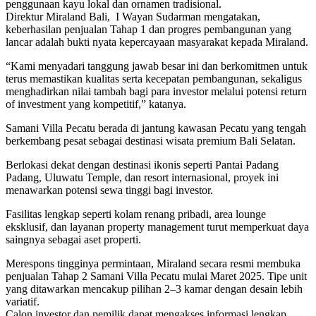
penggunaan kayu lokal dan ornamen tradisional.
Direktur Miraland Bali, I Wayan Sudarman mengatakan,
keberhasilan penjualan Tahap 1 dan progres pembangunan yang
lancar adalah bukti nyata kepercayaan masyarakat kepada Miraland.
“Kami menyadari tanggung jawab besar ini dan berkomitmen untuk
terus memastikan kualitas serta kecepatan pembangunan, sekaligus
menghadirkan nilai tambah bagi para investor melalui potensi return
of investment yang kompetitif,” katanya.
Samani Villa Pecatu berada di jantung kawasan Pecatu yang tengah
berkembang pesat sebagai destinasi wisata premium Bali Selatan.
Berlokasi dekat dengan destinasi ikonis seperti Pantai Padang
Padang, Uluwatu Temple, dan resort internasional, proyek ini
menawarkan potensi sewa tinggi bagi investor.
Fasilitas lengkap seperti kolam renang pribadi, area lounge
eksklusif, dan layanan property management turut memperkuat daya
saingnya sebagai aset properti.
Merespons tingginya permintaan, Miraland secara resmi membuka
penjualan Tahap 2 Samani Villa Pecatu mulai Maret 2025. Tipe unit
yang ditawarkan mencakup pilihan 2–3 kamar dengan desain lebih
variatif.
Calon investor dan pemilik dapat mengakses informasi lengkap