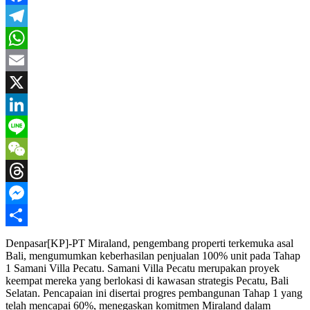
Facebook
Telegram
WhatsApp
Email
X
LinkedIn
Line
WeChat
Threads
Messenger
Share
Denpasar[KP]-PT Miraland, pengembang properti terkemuka asal
Bali, mengumumkan keberhasilan penjualan 100% unit pada Tahap
1 Samani Villa Pecatu. Samani Villa Pecatu merupakan proyek
keempat mereka yang berlokasi di kawasan strategis Pecatu, Bali
Selatan. Pencapaian ini disertai progres pembangunan Tahap 1 yang
telah mencapai 60%, menegaskan komitmen Miraland dalam