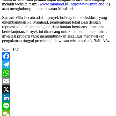
melalui website resmi [
www.miraland.id
](
http://www.miraland.id
)
atau menghubungi tim pemasaran Miraland.
Samani Villa Pecatu adalah proyek holiday home eksklusif yang
dikembangkan PT Miraland, pengembang lokal Bali dengan
reputasi solid dalam menghadirkan hunian bernuansa alam dan
berkelanjutan. Proyek ini dirancang untuk memenuhi kebutuhan
investasi properti yang menguntungkan sekaligus menawarkan
pengalaman tinggal premium di kawasan wisata terbaik Bali. A04
Baca:
167
Facebook
Telegram
WhatsApp
Email
X
LinkedIn
Line