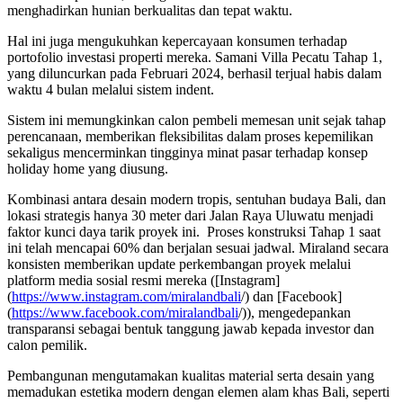
menghadirkan hunian berkualitas dan tepat waktu.
Hal ini juga mengukuhkan kepercayaan konsumen terhadap
portofolio investasi properti mereka. Samani Villa Pecatu Tahap 1,
yang diluncurkan pada Februari 2024, berhasil terjual habis dalam
waktu 4 bulan melalui sistem indent.
Sistem ini memungkinkan calon pembeli memesan unit sejak tahap
perencanaan, memberikan fleksibilitas dalam proses kepemilikan
sekaligus mencerminkan tingginya minat pasar terhadap konsep
holiday home yang diusung.
Kombinasi antara desain modern tropis, sentuhan budaya Bali, dan
lokasi strategis hanya 30 meter dari Jalan Raya Uluwatu menjadi
faktor kunci daya tarik proyek ini. Proses konstruksi Tahap 1 saat
ini telah mencapai 60% dan berjalan sesuai jadwal. Miraland secara
konsisten memberikan update perkembangan proyek melalui
platform media sosial resmi mereka ([Instagram]
(
https://www.instagram.com/miralandbali
/) dan [Facebook]
(
https://www.facebook.com/miralandbali
/)), mengedepankan
transparansi sebagai bentuk tanggung jawab kepada investor dan
calon pemilik.
Pembangunan mengutamakan kualitas material serta desain yang
memadukan estetika modern dengan elemen alam khas Bali, seperti