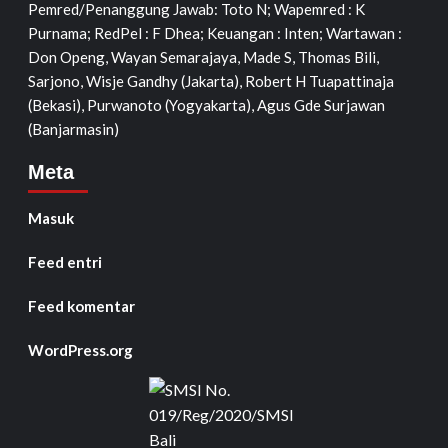
Pemred/Penanggung Jawab: Toto N; Wapemred : K
Purnama; RedPel : F Dhea; Keuangan : Inten; Wartawan :
Don Openg, Wayan Semarajaya, Made S, Thomas Bili,
Sarjono, Wisje Gandhy (Jakarta), Robert H Tuapattinaja
(Bekasi), Purwanoto (Yogyakarta), Agus Gde Surjawan
(Banjarmasin)
Meta
Masuk
Feed entri
Feed komentar
WordPress.org