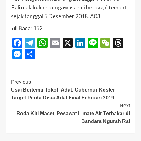
Bali melakukan pengawasan di berbagai tempat
sejak tanggal 5 Desember 2018. A03
Baca:
152
Facebook
Telegram
WhatsApp
Email
X
LinkedIn
Line
WeCha
Thr
Messenger
Share
Previous
Usai Bertemu Tokoh Adat, Gubernur Koster
Target Perda Desa Adat Final Februari 2019
Next
Roda Kiri Macet, Pesawat Limate Air Terbakar di
Bandara Ngurah Rai