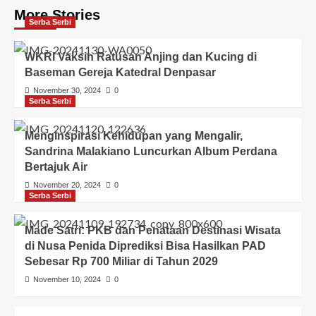
More Stories
Serba Serbi
WKRI Vaksin Ratusan Anjing dan Kucing di
Baseman Gereja Katedral Denpasar
November 30, 2024
0
Serba Serbi
Menginspirasi Kehidupan yang Mengalir,
Sandrina Malakiano Luncurkan Album Perdana
Bertajuk Air
November 20, 2024
0
Serba Serbi
Made Satri: PKB dan Penataan Destinasi Wisata
di Nusa Penida Diprediksi Bisa Hasilkan PAD
Sebesar Rp 700 Miliar di Tahun 2029
November 10, 2024
0