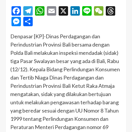
Facebook
Telegram
WhatsApp
Email
X
LinkedIn
Line
WeCha
Thr
Messenger
Share
Denpasar [KP]-Dinas Perdagangan dan
Perindustrian Provinsi Bali bersama dengan
Polda Bali melakukan inspeksi mendadak (sidak)
tiga Pasar Swalayan besar yang ada di Bali, Rabu
(12/12). Kepala Bidang Perlindungan Konsumen
dan Tertib Niaga Dinas Perdagangan dan
Perindustrian Provinsi Bali Ketut Raka Atmaja
mengatakan, sidak yang dilakukan bertujuan
untuk melakukan pengawasan terhadap barang
yang beredar sesuai dengan UU Nomor 8 Tahun
1999 tentang Perlindungan Konsumen dan
Peraturan Menteri Perdagangan nomor 69