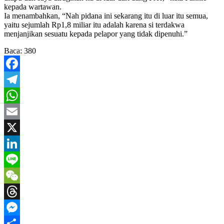
kepada wartawan.
Ia menambahkan, “Nah pidana ini sekarang itu di luar itu semua,
yaitu sejumlah Rp1,8 miliar itu adalah karena si terdakwa
menjanjikan sesuatu kepada pelapor yang tidak dipenuhi.”
Baca:
380
Facebook
Telegram
WhatsApp
Email
X
LinkedIn
Line
WeChat
Threads
Messenger