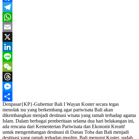
Facebook
Telegram
WhatsApp
Email
X
LinkedIn
Line
WeChat
Threads
Messenger
Denpasar{KP}-Gubernur Bali I Wayan Koster secara tegas
Share
menolak isu yang berkembang agar pariwisata Bali akan
dikembangkan menjadi destinasi wisata yang ramah terhadap agama
Islam. Dalam berbagai pemberitaan selama dua hari belakangan ini,
ada rencana dari Kementerian Pariwisata dan Ekonomi Kreatif
untuk mengembangan destinasi di Danau Toba dan Bali menjadi
destinasi yang ramah terhadap muslim. Bali menurut Koster, sudah