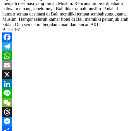
menjadi destinasi yang ramah Muslim. Rencana ini bisa dipahami
bahwa memang sebelumnya Bali tidak ramah muslim. Padahal
hampir semua destinasi di Bali memiliki tempat sembahyang agama
Muslim. Hampir seluruh kamar hotel di Bali memiliki penunjuk arah
kiblat. Dan semua ini berjalan aman dan lancar. A01
Baca:
161
Facebook
Telegram
WhatsApp
Email
X
LinkedIn
Line
WeChat
Threads
Messenger