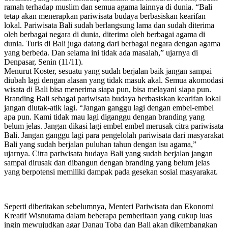
ramah terhadap muslim dan semua agama lainnya di dunia. “Bali
tetap akan menerapkan pariwisata budaya berbasiskan kearifan
lokal. Pariwisata Bali sudah berlangsung lama dan sudah diterima
oleh berbagai negara di dunia, diterima oleh berbagai agama di
dunia. Turis di Bali juga datang dari berbagai negara dengan agama
yang berbeda. Dan selama ini tidak ada masalah,” ujarnya di
Denpasar, Senin (11/11).
Menurut Koster, sesuatu yang sudah berjalan baik jangan sampai
diubah lagi dengan alasan yang tidak masuk akal. Semua akomodasi
wisata di Bali bisa menerima siapa pun, bisa melayani siapa pun.
Branding Bali sebagai pariwisata budaya berbasiskan kearifan lokal
jangan diutak-atik lagi. “Jangan ganggu lagi dengan embel-embel
apa pun. Kami tidak mau lagi diganggu dengan branding yang
belum jelas. Jangan dikasi lagi embel embel merusak citra pariwisata
Bali. Jangan ganggu lagi para pengelolah pariwisata dari masyarakat
Bali yang sudah berjalan puluhan tahun dengan isu agama,”
ujarnya. Citra pariwisata budaya Bali yang sudah berjalan jangan
sampai dirusak dan dibangun dengan branding yang belum jelas
yang berpotensi memiliki dampak pada gesekan sosial masyarakat.
Seperti diberitakan sebelumnya, Menteri Pariwisata dan Ekonomi
Kreatif Wisnutama dalam beberapa pemberitaan yang cukup luas
ingin mewujudkan agar Danau Toba dan Bali akan dikembangkan