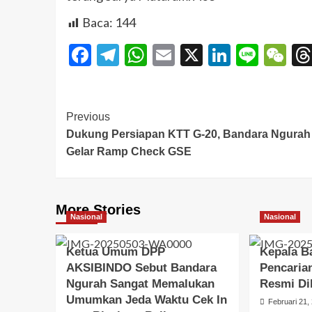
Baca:
144
Facebook
Telegram
WhatsApp
Email
X
LinkedI
Line
W
Previous
Dukung Persiapan KTT G-20, Bandara Ngurah
Gelar Ramp Check GSE
More Stories
Nasional
Nasional
Ketua Umum DPP
Kepala B
AKSIBINDO Sebut Bandara
Pencaria
Ngurah Sangat Memalukan
Resmi Di
Umumkan Jeda Waktu Cek In
Februari 21,