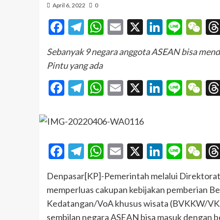
April 6, 2022
0
Facebook
Telegram
WhatsApp
Email
X
LinkedI
Line
W
Sebanyak 9 negara anggota ASEAN bisa menda
Pintu yang ada
Facebook
Telegram
WhatsApp
Email
X
LinkedI
Line
W
Facebook
Telegram
WhatsApp
Email
X
LinkedI
Line
W
Denpasar[KP]-Pemerintah melalui Direktora
memperluas cakupan kebijakan pemberian Beb
Kedatangan/VoA khusus wisata (BVKKW/VKSKK
sembilan negara ASEAN bisa masuk dengan be