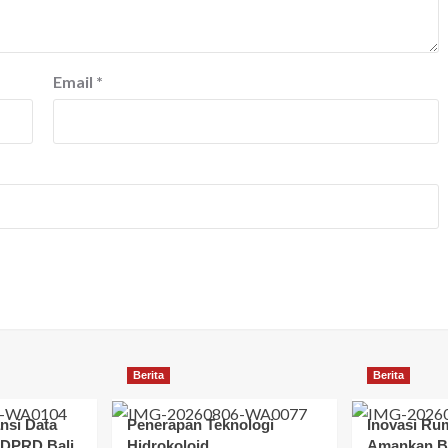
Email
*
Berita
Berita
nsi Data
Penerapan Teknologi
Inovasi Ru
I DPRD Bali
Hidrokoloid
Amankan Bi