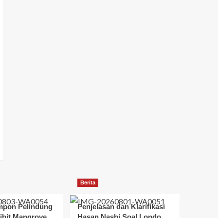
Berita
mpon Pelindung
Penjelasan dan Klarifikasi
bit Mangrove
Hasan Nasbi Soal Londo