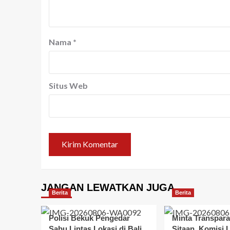
Nama
*
Situs Web
JANGAN LEWATKAN JUGA
Berita
Berita
Polisi Bekuk Pengedar
Minta Transpara
Sabu Lintas Lokasi di Bali,
Sitaan, Komisi 