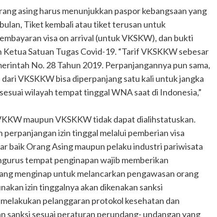
ng asing harus menunjukkan paspor kebangsaan yang
bulan, Tiket kembali atau tiket terusan untuk
pembayaran visa on arrival (untuk VKSKW), dan bukti
an Ketua Satuan Tugas Covid-19. “Tarif VKSKKW sebesar
merintah No. 28 Tahun 2019. Perpanjangannya pun sama,
l dari VKSKKW bisa diperpanjang satu kali untuk jangka
i sesuai wilayah tempat tinggal WNA saat di Indonesia,”
BVKKW maupun VKSKKW tidak dapat dialihstatuskan.
perpanjangan izin tinggal melalui pemberian visa
ar baik Orang Asing maupun pelaku industri pariwisata
pengurus tempat penginapan wajib memberikan
 yang menginap untuk melancarkan pengawasan orang
nakan izin tinggalnya akan dikenakan sanksi
ti melakukan pelanggaran protokol kesehatan dan
n sanksi sesuai peraturan perundang- undangan yang