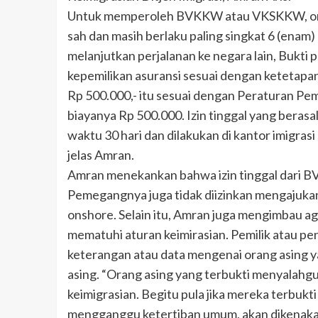
Untuk memperoleh BVKKW atau VKSKKW, ora
sah dan masih berlaku paling singkat 6 (enam) 
melanjutkan perjalanan ke negara lain, Bukti 
kepemilikan asuransi sesuai dengan ketetap
Rp 500.000,- itu sesuai dengan Peraturan Pe
biayanya Rp 500.000. Izin tinggal yang berasa
waktu 30 hari dan dilakukan di kantor imigras
jelas Amran.
Amran menekankan bahwa izin tinggal dari 
Pemegangnya juga tidak diizinkan mengajukan 
onshore. Selain itu, Amran juga mengimbau ag
mematuhi aturan keimirasian. Pemilik atau 
keterangan atau data mengenai orang asing
asing. “Orang asing yang terbukti menyalahgu
keimigrasian. Begitu pula jika mereka terbuk
mengganggu ketertiban umum, akan dikenaka