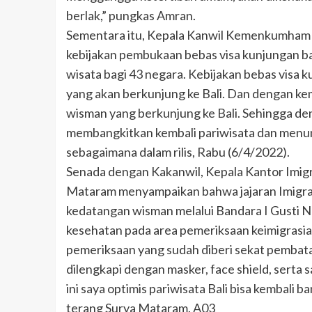
berlak,” pungkas Amran.
Sementara itu, Kepala Kanwil Kemenkumham 
kebijakan pembukaan bebas visa kunjungan ba
wisata bagi 43 negara. Kebijakan bebas visa 
yang akan berkunjung ke Bali. Dan dengan k
wisman yang berkunjung ke Bali. Sehingga de
membangkitkan kembali pariwisata dan menum
sebagaimana dalam rilis, Rabu (6/4/2022).
Senada dengan Kakanwil, Kepala Kantor Imigr
Mataram menyampaikan bahwa jajaran Imigras
kedatangan wisman melalui Bandara I Gusti 
kesehatan pada area pemeriksaan keimigrasian
pemeriksaan yang sudah diberi sekat pembatas
dilengkapi dengan masker, face shield, serta
ini saya optimis pariwisata Bali bisa kembali
terang Surya Mataram. A03