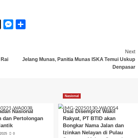
n
eChat
Threads
Messenger
Share
Next
 Rai
Jelang Munas, Panitia Munas ISKA Temui Uskup
Denpasar
Nasional
adan Nasional
Usai Disemprot Wakil
n dan Pertolongan
Rakyat, PT BTID akan
lantik
Bongkar Nama Jalan dan
Izinkan Nelayan di Pulau
 2025
0