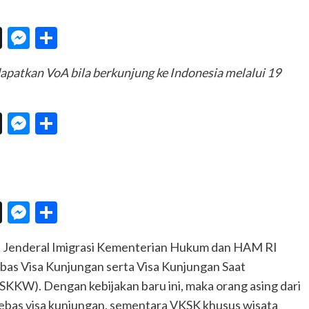
n
eChat
Threads
Messenger
Share
patkan VoA bila berkunjung ke Indonesia melalui 19
n
eChat
Threads
Messenger
Share
n
eChat
Threads
Messenger
Share
t Jenderal Imigrasi Kementerian Hukum dan HAM RI
as Visa Kunjungan serta Visa Kunjungan Saat
W). Dengan kebijakan baru ini, maka orang asing dari
bas visa kunjungan, sementara VKSK khusus wisata