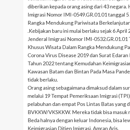
diberikan kepada orang asing dari 43 negara. 
Imigrasi Nomor IMI-0549.GR.01.01 tanggal 
Rangka Mendukung Pariwisata Berkelanjutan
.Kebijakan baru ini mulai berlaku sejak 6 Apr
Jenderal Imigrasi Nomor IMI-0532.GR.01.01
Khusus Wisata Dalam Rangka Mendukung Pari
Corona Virus Disease 2019 dan Surat Edaran
Tahun 2022 tentang Kemudahan Keimigrasian
Kawasan Batam dan Bintan Pada Masa Pandem
tidak berlaku.
Orang asing sebagaimana dimaksud dalam sura
melalui 19 Tempat Pemeriksaan Imigrasi (TPI) 
pelabuhan dan empat Pos Lintas Batas yang d
BVKKW/VKSKKW. Mereka tidak bisa masuk melal
Beda halnya dengan keluar Indonesia, bisa lew
Keimigrasian Ditjen Imigrasi, Amran Aris.