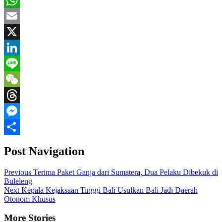
WhatsApp
Email
X
LinkedIn
Line
WeChat
Threads
Messenger
Share
Post Navigation
Previous
Terima Paket Ganja dari Sumatera, Dua Pelaku Dibekuk di
Buleleng
Next
Kepala Kejaksaan Tinggi Bali Usulkan Bali Jadi Daerah
Otonom Khusus
More Stories