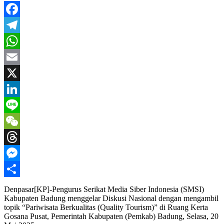
Facebook
Telegram
WhatsApp
Email
X
LinkedIn
Line
WeChat
Threads
Messenger
Share
Denpasar[KP]-Pengurus Serikat Media Siber Indonesia (SMSI)
Kabupaten Badung menggelar Diskusi Nasional dengan mengambil
topik “Pariwisata Berkualitas (Quality Tourism)” di Ruang Kerta
Gosana Pusat, Pemerintah Kabupaten (Pemkab) Badung, Selasa, 20