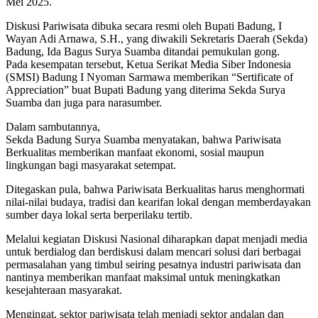
Mei 2025.
Diskusi Pariwisata dibuka secara resmi oleh Bupati Badung, I
Wayan Adi Arnawa, S.H., yang diwakili Sekretaris Daerah (Sekda)
Badung, Ida Bagus Surya Suamba ditandai pemukulan gong.
Pada kesempatan tersebut, Ketua Serikat Media Siber Indonesia
(SMSI) Badung I Nyoman Sarmawa memberikan “Sertificate of
Appreciation” buat Bupati Badung yang diterima Sekda Surya
Suamba dan juga para narasumber.
Dalam sambutannya,
Sekda Badung Surya Suamba menyatakan, bahwa Pariwisata
Berkualitas memberikan manfaat ekonomi, sosial maupun
lingkungan bagi masyarakat setempat.
Ditegaskan pula, bahwa Pariwisata Berkualitas harus menghormati
nilai-nilai budaya, tradisi dan kearifan lokal dengan memberdayakan
sumber daya lokal serta berperilaku tertib.
Melalui kegiatan Diskusi Nasional diharapkan dapat menjadi media
untuk berdialog dan berdiskusi dalam mencari solusi dari berbagai
permasalahan yang timbul seiring pesatnya industri pariwisata dan
nantinya memberikan manfaat maksimal untuk meningkatkan
kesejahteraan masyarakat.
Mengingat, sektor pariwisata telah menjadi sektor andalan dan