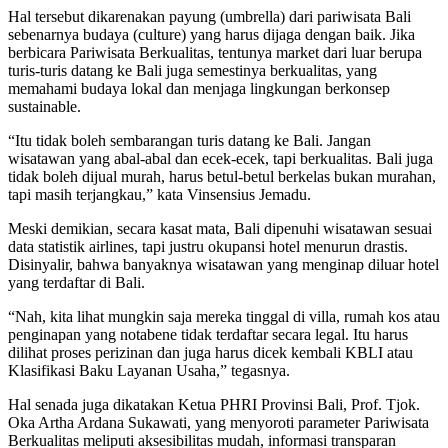
Hal tersebut dikarenakan payung (umbrella) dari pariwisata Bali
sebenarnya budaya (culture) yang harus dijaga dengan baik. Jika
berbicara Pariwisata Berkualitas, tentunya market dari luar berupa
turis-turis datang ke Bali juga semestinya berkualitas, yang
memahami budaya lokal dan menjaga lingkungan berkonsep
sustainable.
“Itu tidak boleh sembarangan turis datang ke Bali. Jangan
wisatawan yang abal-abal dan ecek-ecek, tapi berkualitas. Bali juga
tidak boleh dijual murah, harus betul-betul berkelas bukan murahan,
tapi masih terjangkau,” kata Vinsensius Jemadu.
Meski demikian, secara kasat mata, Bali dipenuhi wisatawan sesuai
data statistik airlines, tapi justru okupansi hotel menurun drastis.
Disinyalir, bahwa banyaknya wisatawan yang menginap diluar hotel
yang terdaftar di Bali.
“Nah, kita lihat mungkin saja mereka tinggal di villa, rumah kos atau
penginapan yang notabene tidak terdaftar secara legal. Itu harus
dilihat proses perizinan dan juga harus dicek kembali KBLI atau
Klasifikasi Baku Layanan Usaha,” tegasnya.
Hal senada juga dikatakan Ketua PHRI Provinsi Bali, Prof. Tjok.
Oka Artha Ardana Sukawati, yang menyoroti parameter Pariwisata
Berkualitas meliputi aksesibilitas mudah, informasi transparan