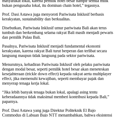
masyarakat lokal, karena pemilik hotel besar hampir semua milik
bukan pengusaha lokal, itu dominan chain hotel,” tegasnya.
Prof. Dasi Astawa juga menyoroti Pariwisata Inklusif berbasis
kerakyatan, sustainability dan berkualitas.
Disebutkan, Pariwisata Inklusif umur pariwisata Bali akan terus
tumbuh dan berkembang selama rakyat Bali masih menjadi pewaris
dan pemilik Pulau Bali.
Pasalnya, Pariwisata Inklusif menjadi fundamental ekonomi
kerakyatan, karena rakyat Bali turut berperan dan terlibat secara
langsung maupun tidak langsung pada sektor pariwisata.
Menurutnya, kehadiran Pariwisata Inklusif oleh pelaku pariwisata
dengan modal besar, seperti pemilik hotel besar akan meneteskan
kesejahteraan (trickle down effect) kepada rakyat aerta multiplayer
effect, jika memenuhi kewajiban, seperti membayar pajak dan
menyerap tenaga kerja lokal.
“Jika lebih banyak tenaga bukan lokal, apalagi asing tentu
keberadaannya tidak maksimal memberi kontribusi kepada Bali,”
paparnya.
Prof. Dasi Astawa yang juga Direktur Politeknik El Bajo
Commodus di Labuan Bajo NTT menambahkan, bahwa eksistensi