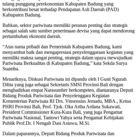
tulang punggung perekonomian Kabupaten Badung yang
berkontribusi besar terhadap Pendapatan Asli Daerah (PAD)
Kabupaten Badung.
Bahkan, sektor pariwisata memiliki peranan penting dan strategis
sebagai salah satu sumber penerimaan devisa yang dapat mendorong
pertumbuhan ekonomi daerah.
“Atas nama pribadi dan Pemerintah Kabupaten Badung, kami
menyambut baik dan mengapresiasi penyelenggaraan kegiatan yang
memiliki makna sangat penting, strategis dalam upaya mewujudkan
Pariwisata Berkualitas di Kabupaten Badung,” kata Sekda Surya
Suamba.
Menariknya, Diskusi Pariwisata ini dipandu oleh I Gusti Ngurah
Dibia yang juga sebagai Sekretaris SMSI Provinsi Bali dengan
menghadirkan empat Narasumber berkompeten, diantaranya Deputi
Bidang Produk Pariwisata dan Penyelenggara Kegiatan
Kementerian Pariwisata RI Drs. Vinsensius Jemadu, MBA., Ketua
PHRI Provinsi Bali, Prof. Tjok. Oka Artha Ardana Sukawati,
President Commissioner Kura-Kura Bali, yang juga Pengamat
Pariwisata Nasional, Tantowi Yahya serta Pengamat Kebijakan
Publik Prof.Dr. I Nengah Dasi Astawa, M.Si.
Dalam paparannya, Deputi Bidang Produk Pariwisata dan