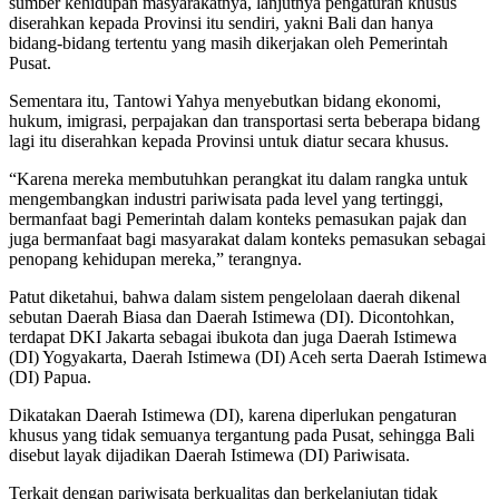
sumber kehidupan masyarakatnya, lanjutnya pengaturan khusus
diserahkan kepada Provinsi itu sendiri, yakni Bali dan hanya
bidang-bidang tertentu yang masih dikerjakan oleh Pemerintah
Pusat.
Sementara itu, Tantowi Yahya menyebutkan bidang ekonomi,
hukum, imigrasi, perpajakan dan transportasi serta beberapa bidang
lagi itu diserahkan kepada Provinsi untuk diatur secara khusus.
“Karena mereka membutuhkan perangkat itu dalam rangka untuk
mengembangkan industri pariwisata pada level yang tertinggi,
bermanfaat bagi Pemerintah dalam konteks pemasukan pajak dan
juga bermanfaat bagi masyarakat dalam konteks pemasukan sebagai
penopang kehidupan mereka,” terangnya.
Patut diketahui, bahwa dalam sistem pengelolaan daerah dikenal
sebutan Daerah Biasa dan Daerah Istimewa (DI). Dicontohkan,
terdapat DKI Jakarta sebagai ibukota dan juga Daerah Istimewa
(DI) Yogyakarta, Daerah Istimewa (DI) Aceh serta Daerah Istimewa
(DI) Papua.
Dikatakan Daerah Istimewa (DI), karena diperlukan pengaturan
khusus yang tidak semuanya tergantung pada Pusat, sehingga Bali
disebut layak dijadikan Daerah Istimewa (DI) Pariwisata.
Terkait dengan pariwisata berkualitas dan berkelanjutan tidak