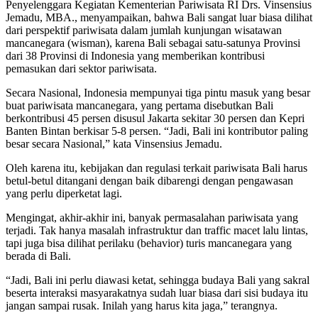
Penyelenggara Kegiatan Kementerian Pariwisata RI Drs. Vinsensius
Jemadu, MBA., menyampaikan, bahwa Bali sangat luar biasa dilihat
dari perspektif pariwisata dalam jumlah kunjungan wisatawan
mancanegara (wisman), karena Bali sebagai satu-satunya Provinsi
dari 38 Provinsi di Indonesia yang memberikan kontribusi
pemasukan dari sektor pariwisata.
Secara Nasional, Indonesia mempunyai tiga pintu masuk yang besar
buat pariwisata mancanegara, yang pertama disebutkan Bali
berkontribusi 45 persen disusul Jakarta sekitar 30 persen dan Kepri
Banten Bintan berkisar 5-8 persen. “Jadi, Bali ini kontributor paling
besar secara Nasional,” kata Vinsensius Jemadu.
Oleh karena itu, kebijakan dan regulasi terkait pariwisata Bali harus
betul-betul ditangani dengan baik dibarengi dengan pengawasan
yang perlu diperketat lagi.
Mengingat, akhir-akhir ini, banyak permasalahan pariwisata yang
terjadi. Tak hanya masalah infrastruktur dan traffic macet lalu lintas,
tapi juga bisa dilihat perilaku (behavior) turis mancanegara yang
berada di Bali.
“Jadi, Bali ini perlu diawasi ketat, sehingga budaya Bali yang sakral
beserta interaksi masyarakatnya sudah luar biasa dari sisi budaya itu
jangan sampai rusak. Inilah yang harus kita jaga,” terangnya.