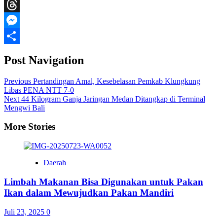
WeChat
Threads
Messenger
Share
Post Navigation
Previous
Pertandingan Amal, Kesebelasan Pemkab Klungkung
Libas PENA NTT 7-0
Next
44 Kilogram Ganja Jaringan Medan Ditangkap di Terminal
Mengwi Bali
More Stories
Daerah
Limbah Makanan Bisa Digunakan untuk Pakan
Ikan dalam Mewujudkan Pakan Mandiri
Juli 23, 2025
0