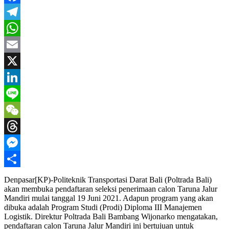
Facebook
Telegram
WhatsApp
Email
X
LinkedIn
Line
WeChat
Threads
Messenger
Share
Denpasar[KP)-Politeknik Transportasi Darat Bali (Poltrada Bali)
akan membuka pendaftaran seleksi penerimaan calon Taruna Jalur
Mandiri mulai tanggal 19 Juni 2021. Adapun program yang akan
dibuka adalah Program Studi (Prodi) Diploma III Manajemen
Logistik. Direktur Poltrada Bali Bambang Wijonarko mengatakan,
pendaftaran calon Taruna Jalur Mandiri ini bertujuan untuk