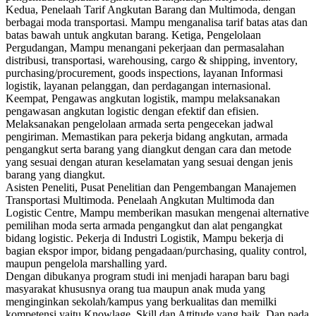
Kedua, Penelaah Tarif Angkutan Barang dan Multimoda, dengan
berbagai moda transportasi. Mampu menganalisa tarif batas atas dan
batas bawah untuk angkutan barang. Ketiga, Pengelolaan
Pergudangan, Mampu menangani pekerjaan dan permasalahan
distribusi, transportasi, warehousing, cargo & shipping, inventory,
purchasing/procurement, goods inspections, layanan Informasi
logistik, layanan pelanggan, dan perdagangan internasional.
Keempat, Pengawas angkutan logistik, mampu melaksanakan
pengawasan angkutan logistic dengan efektif dan efisien.
Melaksanakan pengelolaan armada serta pengecekan jadwal
pengiriman. Memastikan para pekerja bidang angkutan, armada
pengangkut serta barang yang diangkut dengan cara dan metode
yang sesuai dengan aturan keselamatan yang sesuai dengan jenis
barang yang diangkut.
Asisten Peneliti, Pusat Penelitian dan Pengembangan Manajemen
Transportasi Multimoda. Penelaah Angkutan Multimoda dan
Logistic Centre, Mampu memberikan masukan mengenai alternative
pemilihan moda serta armada pengangkut dan alat pengangkat
bidang logistic. Pekerja di Industri Logistik, Mampu bekerja di
bagian ekspor impor, bidang pengadaan/purchasing, quality control,
maupun pengelola marshalling yard.
Dengan dibukanya program studi ini menjadi harapan baru bagi
masyarakat khususnya orang tua maupun anak muda yang
menginginkan sekolah/kampus yang berkualitas dan memilki
kompetensi yaitu Knowlage, Skill dan Attitude yang baik. Dan pada