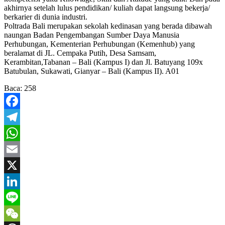
akhirnya setelah lulus pendidikan/ kuliah dapat langsung bekerja/
berkarier di dunia industri.
Poltrada Bali merupakan sekolah kedinasan yang berada dibawah
naungan Badan Pengembangan Sumber Daya Manusia
Perhubungan, Kementerian Perhubungan (Kemenhub) yang
beralamat di JL. Cempaka Putih, Desa Samsam,
Kerambitan,Tabanan – Bali (Kampus I) dan Jl. Batuyang 109x
Batubulan, Sukawati, Gianyar – Bali (Kampus II). A01
Baca:
258
Facebook
Telegram
WhatsApp
Email
X
LinkedIn
Line