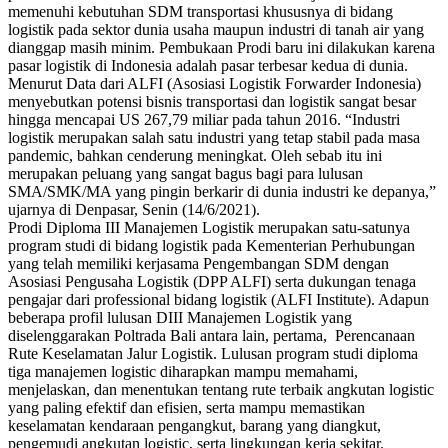
memenuhi kebutuhan SDM transportasi khususnya di bidang
logistik pada sektor dunia usaha maupun industri di tanah air yang
dianggap masih minim. Pembukaan Prodi baru ini dilakukan karena
pasar logistik di Indonesia adalah pasar terbesar kedua di dunia.
Menurut Data dari ALFI (Asosiasi Logistik Forwarder Indonesia)
menyebutkan potensi bisnis transportasi dan logistik sangat besar
hingga mencapai US 267,79 miliar pada tahun 2016. “Industri
logistik merupakan salah satu industri yang tetap stabil pada masa
pandemic, bahkan cenderung meningkat. Oleh sebab itu ini
merupakan peluang yang sangat bagus bagi para lulusan
SMA/SMK/MA yang pingin berkarir di dunia industri ke depanya,”
ujarnya di Denpasar, Senin (14/6/2021).
Prodi Diploma III Manajemen Logistik merupakan satu-satunya
program studi di bidang logistik pada Kementerian Perhubungan
yang telah memiliki kerjasama Pengembangan SDM dengan
Asosiasi Pengusaha Logistik (DPP ALFI) serta dukungan tenaga
pengajar dari professional bidang logistik (ALFI Institute). Adapun
beberapa profil lulusan DIII Manajemen Logistik yang
diselenggarakan Poltrada Bali antara lain, pertama, Perencanaan
Rute Keselamatan Jalur Logistik. Lulusan program studi diploma
tiga manajemen logistic diharapkan mampu memahami,
menjelaskan, dan menentukan tentang rute terbaik angkutan logistic
yang paling efektif dan efisien, serta mampu memastikan
keselamatan kendaraan pengangkut, barang yang diangkut,
pengemudi angkutan logistic, serta lingkungan kerja sekitar.