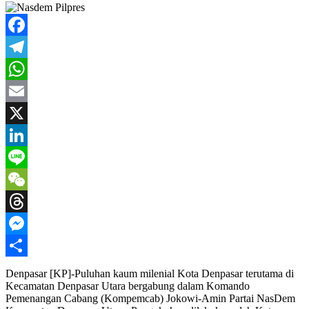
Facebook
Telegram
WhatsApp
Email
X
LinkedIn
Line
WeChat
Threads
Messenger
Share
Denpasar [KP]-Puluhan kaum milenial Kota Denpasar terutama di
Kecamatan Denpasar Utara bergabung dalam Komando
Pemenangan Cabang (Kompemcab) Jokowi-Amin Partai NasDem