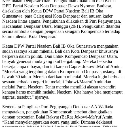
Kecamatan Denpasar Utara. Pengukuhan dilakukan oleh Ketua
DPD Partai Nasdem Kota Denpasar Dewa Nyoman Budiasa,
disaksikan oleh Ketua DPW Partai Nasdem Bali IB Oka
Gunastawa, para Caleg asal Kota Denpasar dan ratusan kader
Nasdem lintas agama. Pengukuhan dilakukan di Puri Peguyangan,
Kecamatan Denpasar Utara, Minggu (20/1). Pengukuhan ditandai
secara simbolis dengan pengenaan seragam Kompemcab terhadap
kaum milenial Kota Denpasar.
Ketua DPW Partai Nasdem Bali IB Oka Gunastawa mengatakan,
sudah saatnya kaum milenial Bali dan Kota Denpasar khususnya
berperan dalam politik. Dan untuk Kompemcab Denpasar Utara,
banyak generasi muda yang ikut bergabung. Mereka bersedia
bekerja tanpa dibayar, dan ini karena Capres Jokowi-Ma’ruf Amin.
“Mereka yang tergabung dalam Kompemcab Denpasar, usianya di
bawah 30 tahun. Mereka dari kaum milenial. Mereka ingin berbuata
sesuatu terhadap negeri ini melalui Jokowi-Maaruf Amin dan
melalui Partai Nasdem. Tentu mereka memiliki alasan tersendiri
kenapa harus memilih melalui Nasdem. Kita hanya bisa menjemput
aspirasi tersebut,” ujarnya.
Sementara Panglinsir Puri Peguyangan Denpasar AA Widiada
mengatakan, pengukuhan Kompemcab tersebut dirangkaikan
dengan peresmian Balai Rakyat (BaRa) Jokowi-Ma’ruf Amin.
“Kami menyelenggarakan acara yang unik. Dimana deklarasi