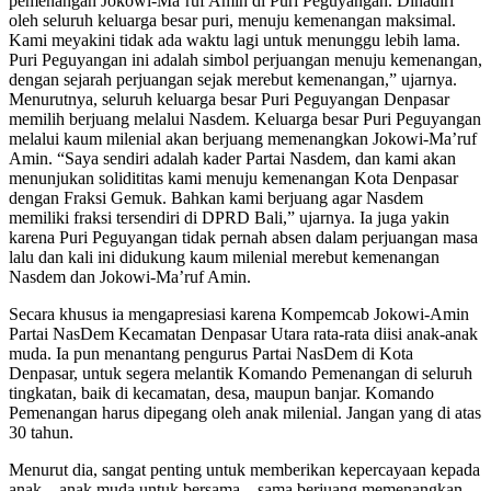
pemenangan Jokowi-Ma’ruf Amin di Puri Peguyangan. Dihadiri
oleh seluruh keluarga besar puri, menuju kemenangan maksimal.
Kami meyakini tidak ada waktu lagi untuk menunggu lebih lama.
Puri Peguyangan ini adalah simbol perjuangan menuju kemenangan,
dengan sejarah perjuangan sejak merebut kemenangan,” ujarnya.
Menurutnya, seluruh keluarga besar Puri Peguyangan Denpasar
memilih berjuang melalui Nasdem. Keluarga besar Puri Peguyangan
melalui kaum milenial akan berjuang memenangkan Jokowi-Ma’ruf
Amin. “Saya sendiri adalah kader Partai Nasdem, dan kami akan
menunjukan solidititas kami menuju kemenangan Kota Denpasar
dengan Fraksi Gemuk. Bahkan kami berjuang agar Nasdem
memiliki fraksi tersendiri di DPRD Bali,” ujarnya. Ia juga yakin
karena Puri Peguyangan tidak pernah absen dalam perjuangan masa
lalu dan kali ini didukung kaum milenial merebut kemenangan
Nasdem dan Jokowi-Ma’ruf Amin.
Secara khusus ia mengapresiasi karena Kompemcab Jokowi-Amin
Partai NasDem Kecamatan Denpasar Utara rata-rata diisi anak-anak
muda. Ia pun menantang pengurus Partai NasDem di Kota
Denpasar, untuk segera melantik Komando Pemenangan di seluruh
tingkatan, baik di kecamatan, desa, maupun banjar. Komando
Pemenangan harus dipegang oleh anak milenial. Jangan yang di atas
30 tahun.
Menurut dia, sangat penting untuk memberikan kepercayaan kepada
anak – anak muda untuk bersama – sama berjuang memenangkan