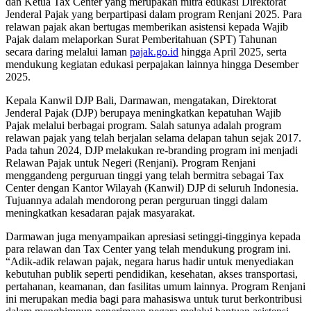
dan Ketua Tax Center yang merupakan mitra edukasi Direktorat
Jenderal Pajak yang berpartipasi dalam program Renjani 2025. Para
relawan pajak akan bertugas memberikan asistensi kepada Wajib
Pajak dalam melaporkan Surat Pemberitahuan (SPT) Tahunan
secara daring melalui laman
pajak.go.id
hingga April 2025, serta
mendukung kegiatan edukasi perpajakan lainnya hingga Desember
2025.
Kepala Kanwil DJP Bali, Darmawan, mengatakan, Direktorat
Jenderal Pajak (DJP) berupaya meningkatkan kepatuhan Wajib
Pajak melalui berbagai program. Salah satunya adalah program
relawan pajak yang telah berjalan selama delapan tahun sejak 2017.
Pada tahun 2024, DJP melakukan re-branding program ini menjadi
Relawan Pajak untuk Negeri (Renjani). Program Renjani
menggandeng perguruan tinggi yang telah bermitra sebagai Tax
Center dengan Kantor Wilayah (Kanwil) DJP di seluruh Indonesia.
Tujuannya adalah mendorong peran perguruan tinggi dalam
meningkatkan kesadaran pajak masyarakat.
Darmawan juga menyampaikan apresiasi setinggi-tingginya kepada
para relawan dan Tax Center yang telah mendukung program ini.
“Adik-adik relawan pajak, negara harus hadir untuk menyediakan
kebutuhan publik seperti pendidikan, kesehatan, akses transportasi,
pertahanan, keamanan, dan fasilitas umum lainnya. Program Renjani
ini merupakan media bagi para mahasiswa untuk turut berkontribusi