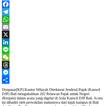
Facebook
Telegram
WhatsApp
Email
X
LinkedIn
Line
WeChat
Threads
Messenger
Share
Denpasar[KP]-Kantor Wilayah Direktorat Jenderal Pajak (Kanwil
DJP) Bali mengukuhkan 202 Relawan Pajak untuk Negeri
(Renjani) dalam acara yang digelar di Aula Kanwil DJP Bali. Acara
ini dihadiri oleh perwakilan mahasiswa dari tujuh kampus di Bali