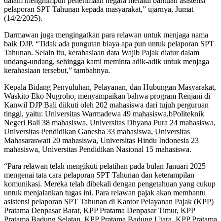
dalam menghimpun penerimaan negara melalui bantuan asistensi
pelaporan SPT Tahunan kepada masyarakat,” ujarnya, Jumat
(14/2/2025).
Darmawan juga mengingatkan para relawan untuk menjaga nama
baik DJP. “Tidak ada pungutan biaya apa pun untuk pelaporan SPT
Tahunan. Selain itu, kerahasiaan data Wajib Pajak diatur dalam
undang-undang, sehingga kami meminta adik-adik untuk menjaga
kerahasiaan tersebut,” tambahnya.
Kepala Bidang Penyuluhan, Pelayanan, dan Hubungan Masyarakat,
Waskito Eko Nugroho, menyampaikan bahwa program Renjani di
Kanwil DJP Bali diikuti oleh 202 mahasiswa dari tujuh perguruan
tinggi, yaitu: Universitas Warmadewa 49 mahasiswa,bPoliteknik
Negeri Bali 38 mahasiswa, Universitas Dhyana Pura 24 mahasiswa,
Universitas Pendidikan Ganesha 33 mahasiswa, Universitas
Mahasaraswati 20 mahasiswa, Universitas Hindu Indonesia 23
mahasiswa, Universitas Pendidikan Nasional 15 mahasiswa.
“Para relawan telah mengikuti pelatihan pada bulan Januari 2025
mengenai tata cara pelaporan SPT Tahunan dan keterampilan
komunikasi. Mereka telah dibekali dengan pengetahuan yang cukup
untuk menjalankan tugas ini. Para relawan pajak akan membantu
asistensi pelaporan SPT Tahunan di Kantor Pelayanan Pajak (KPP)
Pratama Denpasar Barat, KPP Pratama Denpasar Timur, KPP
Pratama Badung Selatan, KPP Pratama Badung Utara, KPP Pratama