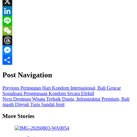
Email
X
LinkedIn
Line
WeChat
Threads
Messenger
Share
Post Navigation
Previous
Peringatan Hari Kondom Internasional, Bali Gencar
Sosialisasi Penggunaan Kondom Secara Efektif
Next
Destinasi Wisata Terbaik Dunia, Infrastruktur Premium, Bali
masih Dijejali Turis Sandal Jepit
More Stories