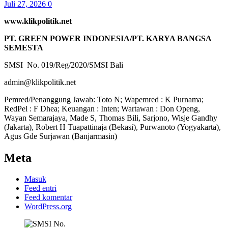
Juli 27, 2026
0
www.klikpolitik.net
PT. GREEN POWER INDONESIA/PT. KARYA BANGSA
SEMESTA
SMSI No. 019/Reg/2020/SMSI Bali
admin@klikpolitik.net
Pemred/Penanggung Jawab: Toto N; Wapemred : K Purnama;
RedPel : F Dhea; Keuangan : Inten; Wartawan : Don Openg,
Wayan Semarajaya, Made S, Thomas Bili, Sarjono, Wisje Gandhy
(Jakarta), Robert H Tuapattinaja (Bekasi), Purwanoto (Yogyakarta),
Agus Gde Surjawan (Banjarmasin)
Meta
Masuk
Feed entri
Feed komentar
WordPress.org