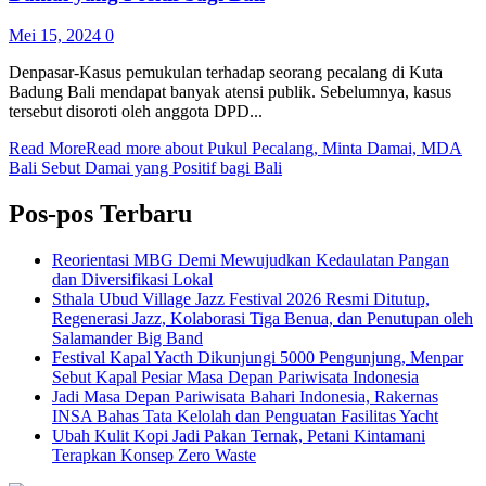
Mei 15, 2024
0
Denpasar-Kasus pemukulan terhadap seorang pecalang di Kuta
Badung Bali mendapat banyak atensi publik. Sebelumnya, kasus
tersebut disoroti oleh anggota DPD...
Read More
Read more about Pukul Pecalang, Minta Damai, MDA
Bali Sebut Damai yang Positif bagi Bali
Pos-pos Terbaru
Reorientasi MBG Demi Mewujudkan Kedaulatan Pangan
dan Diversifikasi Lokal
Sthala Ubud Village Jazz Festival 2026 Resmi Ditutup,
Regenerasi Jazz, Kolaborasi Tiga Benua, dan Penutupan oleh
Salamander Big Band
Festival Kapal Yacth Dikunjungi 5000 Pengunjung, Menpar
Sebut Kapal Pesiar Masa Depan Pariwisata Indonesia
Jadi Masa Depan Pariwisata Bahari Indonesia, Rakernas
INSA Bahas Tata Kelolah dan Penguatan Fasilitas Yacht
Ubah Kulit Kopi Jadi Pakan Ternak, Petani Kintamani
Terapkan Konsep Zero Waste