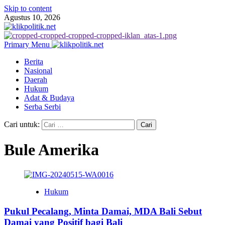
Skip to content
Agustus 10, 2026
Primary Menu
Berita
Nasional
Daerah
Hukum
Adat & Budaya
Serba Serbi
Cari untuk:
Bule Amerika
Hukum
Pukul Pecalang, Minta Damai, MDA Bali Sebut
Damai yang Positif bagi Bali