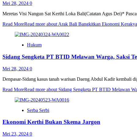
Mei 28, 2024
0
Meretas Visi Nangun Sat Kerthi Loka Bali(Catatan Agus Dei)* Pasca
Read More
Read more about Arak Bali Bangkitkan Ekonomi Kerakya
Hukum
Sidang Sengketa PT BTID Melawan Warga, Saksi Ter
Mei 28, 2024
0
Denpasar-Sidang kasus tanah warisan Daeng Abdul Kadir kembali dige
Read More
Read more about Sidang Sengketa PT BTID Melawan Warg
Serba Serbi
Ekonomi Kerthi Bukan Skema Jargon
Mei 23, 2024
0