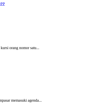
DPP
kursi orang nomor satu...
enpasar memasuki agenda...