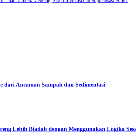
 di Jalan Tambak Menteng, Stop Provokasi dan Stigmatisasi Publik
e dari Ancaman Sampah dan Sedimentasi
o Ireng Lebih Biadab dengan Menggunakan Logika Ses