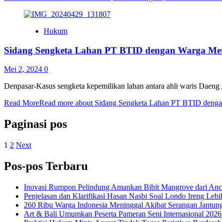
Hukum
Sidang Sengketa Lahan PT BTID dengan Warga Mem
Mei 2, 2024
0
Denpasar-Kasus sengketa kepemilikan lahan antara ahli waris Daeng 
Read More
Read more about Sidang Sengketa Lahan PT BTID denga
Paginasi pos
1
2
Next
Pos-pos Terbaru
Inovasi Rumpon Pelindung Amankan Bibit Mangrove dari An
Penjelasan dan Klarifikasi Hasan Nasbi Soal Londo Ireng Le
260 Ribu Warga Indonesia Meninggal Akibat Serangan Jantun
Art & Bali Umumkan Peserta Pameran Seni Internasional 2026