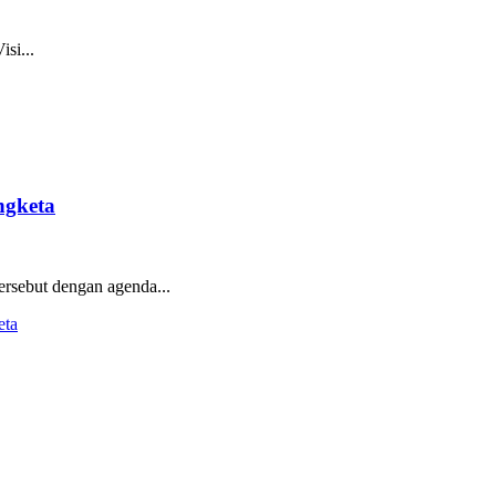
si...
ngketa
ersebut dengan agenda...
eta