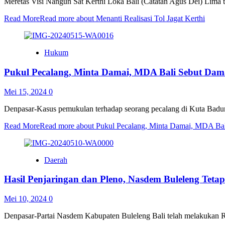
Meretas Visi Nangun Sat Kerthi Loka Bali (Catatan Agus Dei) Lima
Read More
Read more about Menanti Realisasi Tol Jagat Kerthi
Hukum
Pukul Pecalang, Minta Damai, MDA Bali Sebut Damai
Mei 15, 2024
0
Denpasar-Kasus pemukulan terhadap seorang pecalang di Kuta Badung
Read More
Read more about Pukul Pecalang, Minta Damai, MDA Bali
Daerah
Hasil Penjaringan dan Pleno, Nasdem Buleleng Te
Mei 10, 2024
0
Denpasar-Partai Nasdem Kabupaten Buleleng Bali telah melakukan Rap