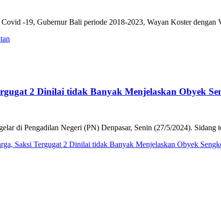
 Covid -19, Gubernur Bali periode 2018-2023, Wayan Koster dengan Vi
tan
gugat 2 Dinilai tidak Banyak Menjelaskan Obyek Se
lar di Pengadilan Negeri (PN) Denpasar, Senin (27/5/2024). Sidang t
a, Saksi Tergugat 2 Dinilai tidak Banyak Menjelaskan Obyek Sengk