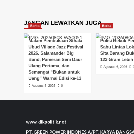
JANGAN LEWATKAN JUGA
Berita
Berita
Malam Pembukaan Sthala
Polisi Bekuk Pe
Ubud Village Jazz Festival
Sabu Lintas Loka
2026, Salamander Big
Sita Barang Buk
Band, Pameran Seni Daur
123 Gram Lebih
Ulang Pertama, dan
Agustus 6, 2026
Semangat “Bukan untuk
Uang” Warnai Edisi ke-13
Agustus 8, 2026
0
www.klikpolitik.net
PT. GREEN POWER INDONESIA/PT. KARYA BANGS