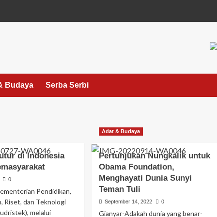
& Budaya
Serba Serbi
Adat & Budaya
utur di Indonesia
Pertunjukan Nungkalik untuk
emasyarakat
Obama Foundation,
Menghayati Dunia Sunyi
0
Teman Tuli
ementerian Pendidikan,
 Riset, dan Teknologi
September 14, 2022
0
dristek), melalui
Gianyar-Adakah dunia yang benar-