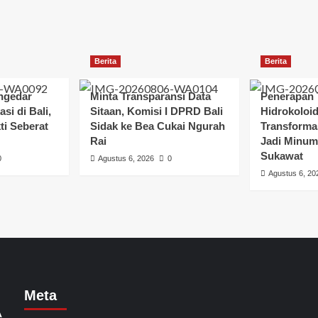
Berita
Berita
ngedar
Minta Transparansi Data
Penerapan 
si di Bali,
Sitaan, Komisi I DPRD Bali
Hidrokoloi
ti Seberat
Sidak ke Bea Cukai Ngurah
Transforma
Rai
Jadi Minum
Sukawat
0
Agustus 6, 2026
0
Agustus 6, 20
Meta
A