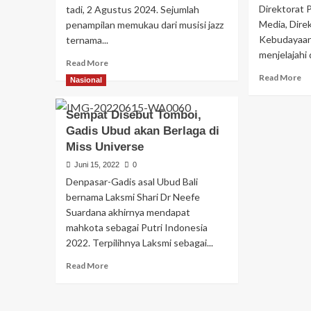
Direktorat 
tadi, 2 Agustus 2024. Sejumlah
Media, Dire
penampilan memukau dari musisi jazz
Kebudayaan
ternama...
menjelajahi 
Read More
Read More
Nasional
Sempat Disebut Tomboi,
Gadis Ubud akan Berlaga di
Miss Universe
Juni 15, 2022
0
Denpasar-Gadis asal Ubud Bali
bernama Laksmi Shari Dr Neefe
Suardana akhirnya mendapat
mahkota sebagai Putri Indonesia
2022. Terpilihnya Laksmi sebagai...
Read More