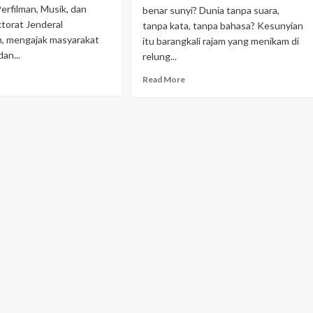
Perfilman, Musik, dan
benar sunyi? Dunia tanpa suara,
ktorat Jenderal
tanpa kata, tanpa bahasa? Kesunyian
, mengajak masyarakat
itu barangkali rajam yang menikam di
dan...
relung...
Read More