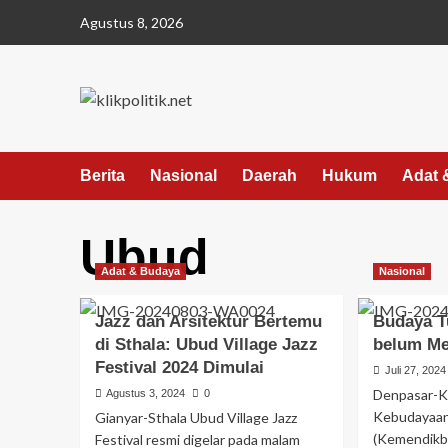
Agustus 8, 2026
Berita
Nasional
Daerah
Hukum
Adat 
Ubud
Adat & Budaya
Nasional
Jazz dan Arsitektur Bertemu
Budaya T
di Sthala: Ubud Village Jazz
belum M
Festival 2024 Dimulai
Juli 27, 2024
Denpasar-K
Agustus 3, 2024
0
Kebudayaan,
Gianyar-Sthala Ubud Village Jazz
(Kemendikbu
Festival resmi digelar pada malam