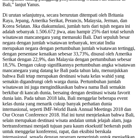
Bali,” lanjut Yanus.
Di urutan selanjutnya, secara berurutan ditempati oleh Britania
Raya, Jepang, Amerika Serikat, Perancis, Malaysia, Jerman, dan
Korea Selatan. Jika diakumulasi, jumlah turis dari tujuh negara ini
adalah sebanyak 1.506.672 jiwa, atau hampir 25% dari total seluruh
wisatawan mancanegara yang memasuki Bali. Dari sepuluh besar
negara dengan jumlah wisatawan terbanyak, tercatat India
merupakan negara dengan pertumbuhan jumlah wisatawan tertinggi,
dengan persentase kenaikan sebesar 33,73%, disusul oleh Amerika
Serikat dengan 22,9%, dan Malaysia dengan pertumbuhan sebesar
18,5%. Dengan cukup signifikannya pertumbuhan angka wisatawan
mancanegara yang datang ke Bali pada tahun lalu, menunjukkan
bahwa Bali tetap merupakan destinasi wisata kelas wahid yang
semakin digandrungi oleh warga dunia. Pertumbuhan jumlah
wisatawan ini juga mengindikasikan bahwa nama Bali semakin
berkibar di kancah dunia, bersaing dengan destinasi wisata favorit
dunia lain. Pada tahun 2018 lalu, Bali menggelar beberapa event
kelas dunia yang menarik cukup banyak perhatian dunia
internasional, seperti IMF-World Bank Annual Meetings 2018 dan
Our Ocean Conference 2018. Hal ini turut menjelaskan bahwa Bali,
selain merupakan destinasi wisata andalan untuk jelajah alam, juga
bertransformasi menjadi tujuan para kaum eksekutif berkerah putih
untuk menggelar konferensi, rapat, dan eksibisi berskala
internasional, senada dengan program pemerintah untuk menjadikan