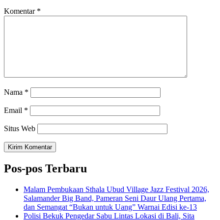
Komentar
*
Nama
*
Email
*
Situs Web
Pos-pos Terbaru
Malam Pembukaan Sthala Ubud Village Jazz Festival 2026,
Salamander Big Band, Pameran Seni Daur Ulang Pertama,
dan Semangat “Bukan untuk Uang” Warnai Edisi ke-13
Polisi Bekuk Pengedar Sabu Lintas Lokasi di Bali, Sita