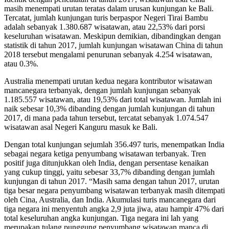
masih menempati urutan teratas dalam urusan kunjungan ke Bali.
Tercatat, jumlah kunjungan turis berpaspor Negeri Tirai Bambu
adalah sebanyak 1.380.687 wisatawan, atau 22,53% dari porsi
keseluruhan wisatawan. Meskipun demikian, dibandingkan dengan
statistik di tahun 2017, jumlah kunjungan wisatawan China di tahun
2018 tersebut mengalami penurunan sebanyak 4.254 wisatawan,
atau 0.3%.
Australia menempati urutan kedua negara kontributor wisatawan
mancanegara terbanyak, dengan jumlah kunjungan sebanyak
1.185.557 wisatawan, atau 19,53% dari total wisatawan. Jumlah ini
naik sebesar 10,3% dibanding dengan jumlah kunjungan di tahun
2017, di mana pada tahun tersebut, tercatat sebanyak 1.074.547
wisatawan asal Negeri Kanguru masuk ke Bali.
Dengan total kunjungan sejumlah 356.497 turis, menempatkan India
sebagai negara ketiga penyumbang wisatawan terbanyak. Tren
positif juga ditunjukkan oleh India, dengan persentase kenaikan
yang cukup tinggi, yaitu sebesar 33,7% dibanding dengan jumlah
kunjungan di tahun 2017. “Masih sama dengan tahun 2017, urutan
tiga besar negara penyumbang wisatawan terbanyak masih ditempati
oleh Cina, Australia, dan India. Akumulasi turis mancanegara dari
tiga negara ini menyentuh angka 2,9 juta jiwa, atau hampir 47% dari
total keseluruhan angka kunjungan. Tiga negara ini lah yang
merupakan tulang punggung penyumbang wisatawan manca di