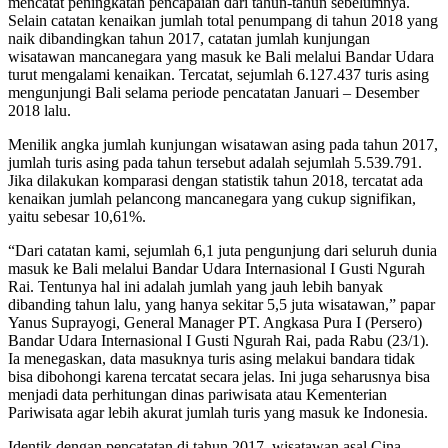
mencatat peningkatan pencapaian dari tahun-tahun sebelumnya.
Selain catatan kenaikan jumlah total penumpang di tahun 2018 yang
naik dibandingkan tahun 2017, catatan jumlah kunjungan
wisatawan mancanegara yang masuk ke Bali melalui Bandar Udara
turut mengalami kenaikan. Tercatat, sejumlah 6.127.437 turis asing
mengunjungi Bali selama periode pencatatan Januari – Desember
2018 lalu.
Menilik angka jumlah kunjungan wisatawan asing pada tahun 2017,
jumlah turis asing pada tahun tersebut adalah sejumlah 5.539.791.
Jika dilakukan komparasi dengan statistik tahun 2018, tercatat ada
kenaikan jumlah pelancong mancanegara yang cukup signifikan,
yaitu sebesar 10,61%.
“Dari catatan kami, sejumlah 6,1 juta pengunjung dari seluruh dunia
masuk ke Bali melalui Bandar Udara Internasional I Gusti Ngurah
Rai. Tentunya hal ini adalah jumlah yang jauh lebih banyak
dibanding tahun lalu, yang hanya sekitar 5,5 juta wisatawan,” papar
Yanus Suprayogi, General Manager PT. Angkasa Pura I (Persero)
Bandar Udara Internasional I Gusti Ngurah Rai, pada Rabu (23/1).
Ia menegaskan, data masuknya turis asing melakui bandara tidak
bisa dibohongi karena tercatat secara jelas. Ini juga seharusnya bisa
menjadi data perhitungan dinas pariwisata atau Kementerian
Pariwisata agar lebih akurat jumlah turis yang masuk ke Indonesia.
Identik dengan pencatatan di tahun 2017, wisatawan asal Cina