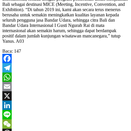
Bali sebagai destinasi MICE (Meeting, Incentive, Convention, and
Exhibition). “Di tahun 2019 ini, kami akan secara terus menerus
berusaha untuk semakin meningkatkan kualitas layanan kepada
seluruh pengguna jasa Bandar Udara, sehingga citra Bali dan
Bandar Udara Internasional I Gusti Ngurah Rai di mata
internasional akan semakin harum, sehingga dapat berdampak
positif dalam jumlah kunjungan wisatawan mancanegara,” tutup
Yanus. A03
Baca:
147
Facebook
Telegram
WhatsApp
Email
X
LinkedIn
Line