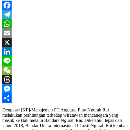
Facebook
Telegram
WhatsApp
Email
X
LinkedIn
Line
WeChat
Threads
Messenger
Share
Denpasar [KP]-Manajemen PT Angkasa Pura Ngurah Rai
melakukan perhitungan terhadap wisatawan mancanegara yang
masuk ke Bali melalui Bandara Ngurah Rai. Diketahui, lepas dari
tahun 2018, Bandar Udara Internasional I Gusti Ngurah Rai kembali