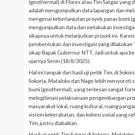
(geothermal) di Flores atau Tim Satgas yang d
adalah mengumpulkan data lapangan dan mela
mengenai keberlanjutan proyek panas bumi (g
mengumpulkan data dan melakukan investiga
sikapnya untuk melanjutkan proyek ini. Karen
pembentukan dan investigasi yang dilakukan T
sikap Bapak Gubernur NTT. Jadi untuk apa ben
ujarnya Senin (18/8/2025).
Hal ini tampak dari hasil uji petik Tim, di Soko
Sokoria, Mataloko dan Nage lebih menyoroti
bumi (geothermal), yang terkesan sangat for
melegitimasi pelaksanaan pengembangan proy
masyarakat lokal, ruang kultural, ruang pangan
sistem kekerabatan, dan kohesi sosial yang seh
Tim, justru diabaikan.
Hasil uji petik Tim Satgas di Sokoria, Matalok