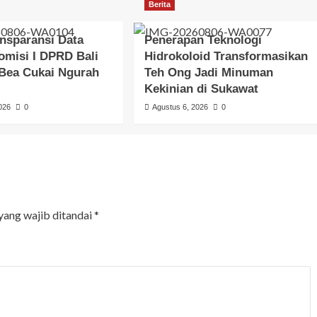
Berita
ansparansi Data
Penerapan Teknologi
omisi I DPRD Bali
Hidrokoloid Transformasikan
 Bea Cukai Ngurah
Teh Ong Jadi Minuman
Kekinian di Sukawat
026
0
Agustus 6, 2026
0
yang wajib ditandai
*