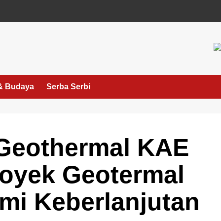
& Budaya
Serba Serbi
 Geothermal KAE
royek Geotermal
emi Keberlanjutan