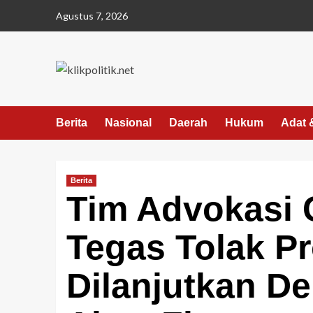
Agustus 7, 2026
Berita
Nasional
Daerah
Hukum
Adat 
Berita
Tim Advokasi
Tegas Tolak P
Dilanjutkan D