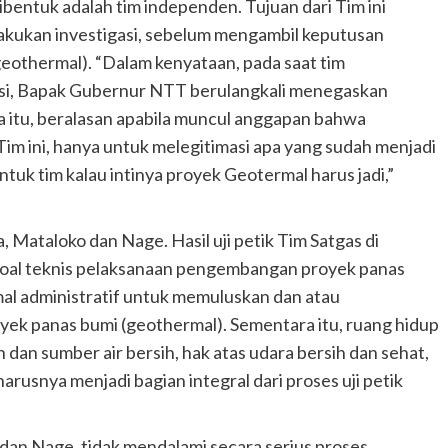
ibentuk adalah tim independen. Tujuan dari Tim ini
kukan investigasi, sebelum mengambil keputusan
eothermal). “Dalam kenyataan, pada saat tim
si, Bapak Gubernur NTT berulangkali menegaskan
a itu, beralasan apabila muncul anggapan bahwa
im ini, hanya untuk melegitimasi apa yang sudah menjadi
tuk tim kalau intinya proyek Geotermal harus jadi,”
ria, Mataloko dan Nage. Hasil uji petik Tim Satgas di
 soal teknis pelaksanaan pengembangan proyek panas
mal administratif untuk memuluskan dan atau
ek panas bumi (geothermal). Sementara itu, ruang hidup
 dan sumber air bersih, hak atas udara bersih dan sehat,
arusnya menjadi bagian integral dari proses uji petik
o dan Nage, tidak mendalami secara serius proses