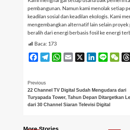
Kami menghargai setiap usaha baik pemerint
pembangunan. Namun kami menolak setiap p
keadilan sosial dan keadilan ekologis. Kami 
mengembangkan alternatif lain selain proye
beralih dari energi berbasis fosil ke energi te
Baca:
173
Facebook
Telegram
WhatsApp
Email
X
LinkedI
Line
W
Previous
22 Channel TV Digital Sudah Mengudara dari
Turyapada Tower, Tahun Depan Ditargetkan L
dari 30 Channel Siaran Televisi Digital
More Stories