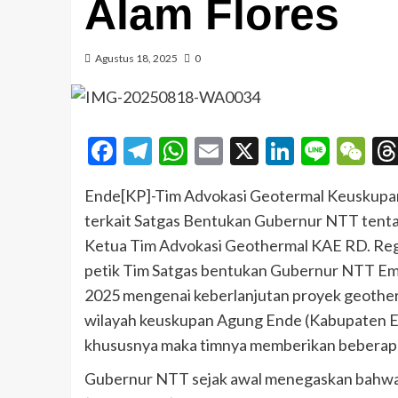
Alam Flores
Agustus 18, 2025
0
Facebook
Telegram
WhatsApp
Email
X
LinkedI
Line
W
Ende[KP]-Tim Advokasi Geotermal Keuskupa
terkait Satgas Bentukan Gubernur NTT tenta
Ketua Tim Advokasi Geothermal KAE RD. Regi
petik Tim Satgas bentukan Gubernur NTT Ema
2025 mengenai keberlanjutan proyek geother
wilayah keuskupan Agung Ende (Kabupaten 
khususnya maka timnya memberikan beberapa 
Gubernur NTT sejak awal menegaskan bahwa