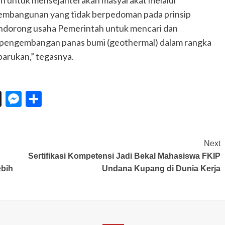
ah untuk mensejahterakan masyarakat melalui
embangunan yang tidak berpedoman pada prinsip
mendorong usaha Pemerintah untuk mencari dan
k pengembangan panas bumi (geothermal) dalam rangka
rbarukan,” tegasnya.
n
eChat
Threads
Messenger
Share
Next
Sertifikasi Kompetensi Jadi Bekal Mahasiswa FKIP
ebih
Undana Kupang di Dunia Kerja