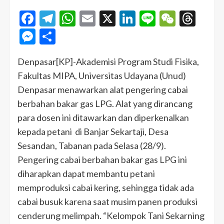
Facebook
Telegram
WhatsApp
Email
X
LinkedIn
Line
WeCha
Thr
Messenger
Share
Denpasar[KP]-Akademisi Program Studi Fisika,
Fakultas MIPA, Universitas Udayana (Unud)
Denpasar menawarkan alat pengering cabai
berbahan bakar gas LPG. Alat yang dirancang
para dosen ini ditawarkan dan diperkenalkan
kepada petani di Banjar Sekartaji, Desa
Sesandan, Tabanan pada Selasa (28/9).
Pengering cabai berbahan bakar gas LPG ini
diharapkan dapat membantu petani
memproduksi cabai kering, sehingga tidak ada
cabai busuk karena saat musim panen produksi
cenderung melimpah. “Kelompok Tani Sekarning