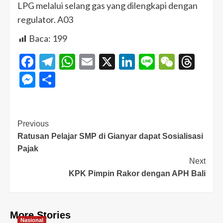
LPG melalui selang gas yang dilengkapi dengan
regulator. A03
Baca:
199
Facebook
Telegram
WhatsApp
Email
X
LinkedIn
Line
WeCha
Thr
Messenger
Share
Previous
Ratusan Pelajar SMP di Gianyar dapat Sosialisasi
Pajak
Next
KPK Pimpin Rakor dengan APH Bali
More Stories
Nasional