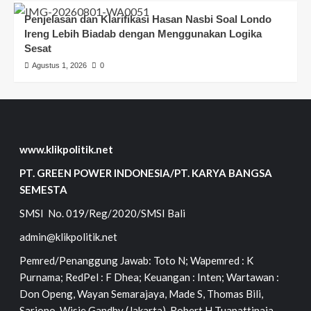
Penjelasan dan Klarifikasi Hasan Nasbi Soal Londo
Ireng Lebih Biadab dengan Menggunakan Logika
Sesat
Agustus 1, 2026
0
www.klikpolitik.net
PT. GREEN POWER INDONESIA/PT. KARYA BANGSA
SEMESTA
SMSI No. 019/Reg/2020/SMSI Bali
admin@klikpolitik.net
Pemred/Penanggung Jawab: Toto N; Wapemred : K
Purnama; RedPel : F Dhea; Keuangan : Inten; Wartawan :
Don Openg, Wayan Semarajaya, Made S, Thomas Bili,
Sarjono, Wisje Gandhy (Jakarta), Robert H Tuapattinaja