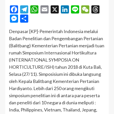
Facebook
Telegram
WhatsApp
Email
X
LinkedIn
Line
WeCha
Thr
Messenger
Share
Denpasar [KP]-Pemerintah Indonesia melalui
Badan Penelitian dan Pengembangan Pertanian
(Balitbang) Kementerian Pertanian menjadi tuan
rumah Simposium Internasional Hortikultura
(INTERNATIONAL SYMPOSIA ON
HORTICULTURE/ISH) tahun 2018 di Kuta Bali,
Selasa (27/11). Simposisium ini dibuka langsung
oleh Kepala Balitbang Kementerian Pertanian
Hardiyanto. Lebih dari 250 orang mengikuti
simposium penelitian ini di antara para peserta
dan peneliti dari 10 negara di dunia meliputi :
India, Philippines, Vietnam, Thailand, Jepang,