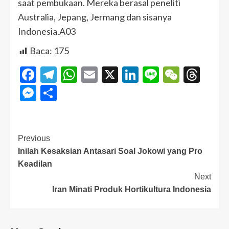
saat pembukaan. Mereka berasal peneliti
Australia, Jepang, Jermang dan sisanya
Indonesia.A03
Baca:
175
Facebook
Telegram
WhatsApp
Email
X
LinkedIn
Line
WeCha
Thr
Messenger
Share
Previous
Inilah Kesaksian Antasari Soal Jokowi yang Pro
Keadilan
Next
Iran Minati Produk Hortikultura Indonesia