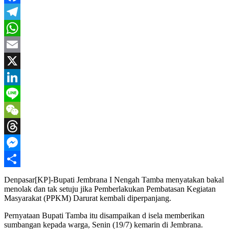
Facebook
Telegram
WhatsApp
Email
X
LinkedIn
Line
WeChat
Threads
Messenger
Share
Denpasar[KP]-Bupati Jembrana I Nengah Tamba menyatakan bakal
menolak dan tak setuju jika Pemberlakukan Pembatasan Kegiatan
Masyarakat (PPKM) Darurat kembali diperpanjang.
Pernyataan Bupati Tamba itu disampaikan d isela memberikan
sumbangan kepada warga, Senin (19/7) kemarin di Jembrana.