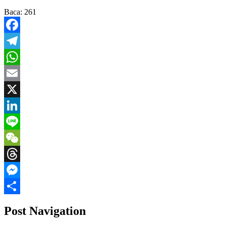
Baca:
261
Facebook
Telegram
WhatsApp
Email
X
LinkedIn
Line
WeChat
Threads
Messenger
Share
Post Navigation