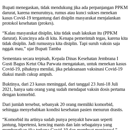
Bupati menegaskan, tidak mendukung jika ada perpanjangan PPKM
darurat, karena menurutnya, rumus atau kunci sukses menekan
kasus Covid-19 tergantung dari disiplin masyarakat menjalankan
protokol kesehatan (prokes).
“Kalau masyarakat disiplin, kita tidak usah lakukan itu (PPKM
darurat). Kuncinya ada di kita. Kenapa pemerintah tegas, karena kita
tidak disiplin. Jadi rumusnya kita disiplin. Tapi suruh vaksin saja
nggak mau,” ujar Bupati Tamba
Sementara secara terpisah, Kepala Dinas Kesehatan Jembrana I
Gusti Bagus Ketut Oka Parwata mengatakan, untuk menekan kasus
Covid-19, pihaknya menilai, jika pelaksanaan vaksinasi Covid-19
diakui masih cukup ampuh.
Buktinya, dari 23 kasus meninggal, dari tanggal 23 Juni-18 Juli
2021, hanya satu orang yang sudah mendapat vaksin dosis pertama
dengan komorbid.
Dari jumlah tersebut, sebanyak 20 orang memiliki komorbid,
sehingga menyebabkan kondisi kesehatan pasien menurun drastis.
“Komorbid itu artinya sudah punya penyakit bawaan seperti
jantung, hipertensi, kencing manis dan lain sebagainya yang
memberatkan jika terkena Covid-19 dan membuat meninggal,”