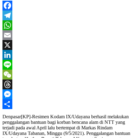
Facebook
Telegram
WhatsApp
Email
X
LinkedIn
Line
WeChat
Threads
Messenger
Share
Denpasar[KP]-Resimen Kodam IX/Udayana berhasil melakukan
penggalangan bantuan bagi korban bencana alam di NTT yang
terjadi pada awal April lalu bertempat di Markas Rindam
IX/Udayana Tabanan, Minggu (9/5/2021). Penggalangan bantuan