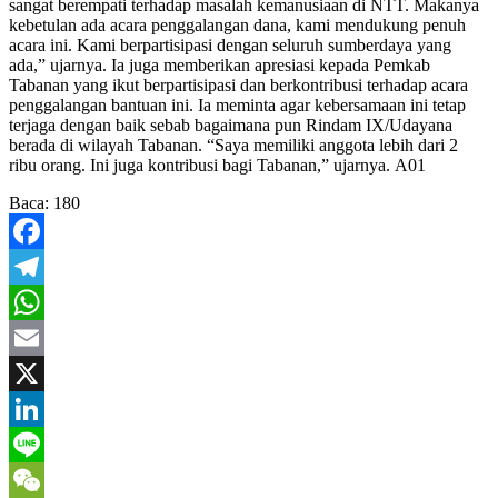
sangat berempati terhadap masalah kemanusiaan di NTT. Makanya
kebetulan ada acara penggalangan dana, kami mendukung penuh
acara ini. Kami berpartisipasi dengan seluruh sumberdaya yang
ada,” ujarnya. Ia juga memberikan apresiasi kepada Pemkab
Tabanan yang ikut berpartisipasi dan berkontribusi terhadap acara
penggalangan bantuan ini. Ia meminta agar kebersamaan ini tetap
terjaga dengan baik sebab bagaimana pun Rindam IX/Udayana
berada di wilayah Tabanan. “Saya memiliki anggota lebih dari 2
ribu orang. Ini juga kontribusi bagi Tabanan,” ujarnya. A01
Baca:
180
Facebook
Telegram
WhatsApp
Email
X
LinkedIn
Line