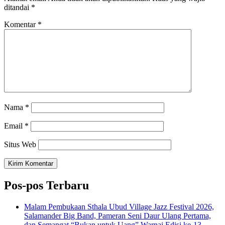
ditandai
*
Komentar
*
Nama
*
Email
*
Situs Web
Pos-pos Terbaru
Malam Pembukaan Sthala Ubud Village Jazz Festival 2026,
Salamander Big Band, Pameran Seni Daur Ulang Pertama,
dan Semangat “Bukan untuk Uang” Warnai Edisi ke-13