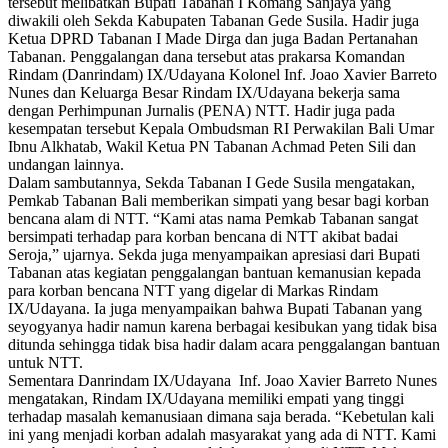
tersebut melibatkan Bupati Tabanan I Komang Sanjaya yang
diwakili oleh Sekda Kabupaten Tabanan Gede Susila. Hadir juga
Ketua DPRD Tabanan I Made Dirga dan juga Badan Pertanahan
Tabanan. Penggalangan dana tersebut atas prakarsa Komandan
Rindam (Danrindam) IX/Udayana Kolonel Inf. Joao Xavier Barreto
Nunes dan Keluarga Besar Rindam IX/Udayana bekerja sama
dengan Perhimpunan Jurnalis (PENA) NTT. Hadir juga pada
kesempatan tersebut Kepala Ombudsman RI Perwakilan Bali Umar
Ibnu Alkhatab, Wakil Ketua PN Tabanan Achmad Peten Sili dan
undangan lainnya.
Dalam sambutannya, Sekda Tabanan I Gede Susila mengatakan,
Pemkab Tabanan Bali memberikan simpati yang besar bagi korban
bencana alam di NTT. “Kami atas nama Pemkab Tabanan sangat
bersimpati terhadap para korban bencana di NTT akibat badai
Seroja,” ujarnya. Sekda juga menyampaikan apresiasi dari Bupati
Tabanan atas kegiatan penggalangan bantuan kemanusian kepada
para korban bencana NTT yang digelar di Markas Rindam
IX/Udayana. Ia juga menyampaikan bahwa Bupati Tabanan yang
seyogyanya hadir namun karena berbagai kesibukan yang tidak bisa
ditunda sehingga tidak bisa hadir dalam acara penggalangan bantuan
untuk NTT.
Sementara Danrindam IX/Udayana Inf. Joao Xavier Barreto Nunes
mengatakan, Rindam IX/Udayana memiliki empati yang tinggi
terhadap masalah kemanusiaan dimana saja berada. “Kebetulan kali
ini yang menjadi korban adalah masyarakat yang ada di NTT. Kami