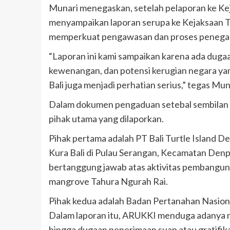
Munari menegaskan, setelah pelaporan ke Ke
menyampaikan laporan serupa ke Kejaksaan T
memperkuat pengawasan dan proses penegak
“Laporan ini kami sampaikan karena ada duga
kewenangan, dan potensi kerugian negara yang
Bali juga menjadi perhatian serius,” tegas Mun
Dalam dokumen pengaduan setebal sembilan 
pihak utama yang dilaporkan.
Pihak pertama adalah PT Bali Turtle Island 
Kura Bali di Pulau Serangan, Kecamatan Denp
bertanggung jawab atas aktivitas pembangun
mangrove Tahura Ngurah Rai.
Pihak kedua adalah Badan Pertanahan Nasional
Dalam laporan itu, ARUKKI menduga adanya mala
hingga dugaan penerimaan suap atau gratifik