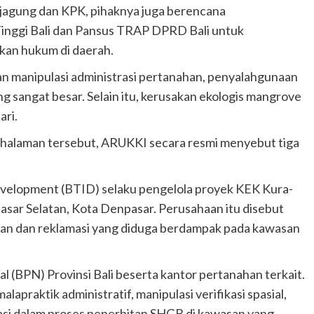
jagung dan KPK, pihaknya juga berencana
inggi Bali dan Pansus TRAP DPRD Bali untuk
an hukum di daerah.
an manipulasi administrasi pertanahan, penyalahgunaan
 sangat besar. Selain itu, kerusakan ekologis mangrove
ari.
halaman tersebut, ARUKKI secara resmi menyebut tiga
Development (BTID) selaku pengelola proyek KEK Kura-
asar Selatan, Kota Denpasar. Perusahaan itu disebut
an dan reklamasi yang diduga berdampak pada kawasan
 (BPN) Provinsi Bali beserta kantor pertanahan terkait.
praktik administratif, manipulasi verifikasi spasial,
asi dalam proses penerbitan SHGB di kawasan yang