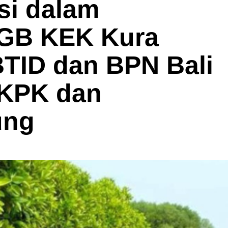
si dalam
HGB KEK Kura
BTID dan BPN Bali
 KPK dan
ung