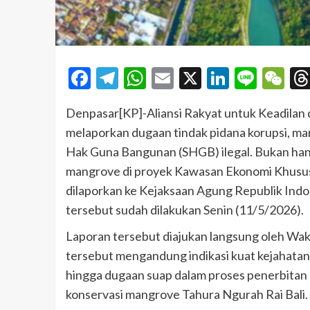
Facebook
Telegram
WhatsApp
Email
X
LinkedI
Line
W
Denpasar[KP]-Aliansi Rakyat untuk Keadilan
melaporkan dugaan tindak pidana korupsi, man
Hak Guna Bangunan (SHGB) ilegal. Bukan ha
mangrove di proyek Kawasan Ekonomi Khusus 
dilaporkan ke Kejaksaan Agung Republik Ind
tersebut sudah dilakukan Senin (11/5/2026).
Laporan tersebut diajukan langsung oleh Wa
tersebut mengandung indikasi kuat kejahatan
hingga dugaan suap dalam proses penerbitan 
konservasi mangrove Tahura Ngurah Rai Bali.