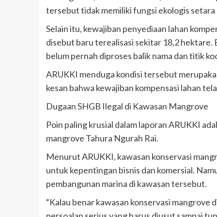
tersebut tidak memiliki fungsi ekologis set
Selain itu, kewajiban penyediaan lahan kompe
disebut baru terealisasi sekitar 18,2 hektare.
belum pernah diproses balik nama dan titik koor
ARUKKI menduga kondisi tersebut merupakan 
kesan bahwa kewajiban kompensasi lahan telah
Dugaan SHGB Ilegal di Kawasan Mangrove
Poin paling krusial dalam laporan ARUKKI ad
mangrove Tahura Ngurah Rai.
Menurut ARUKKI, kawasan konservasi mangrov
untuk kepentingan bisnis dan komersial. Namu
pembangunan marina di kawasan tersebut.
“Kalau benar kawasan konservasi mangrove di
persoalan serius yang harus diusut sampai tunt