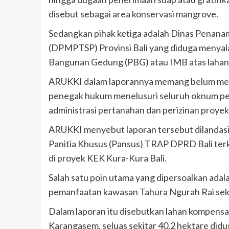
disebut sebagai area konservasi mangrove.
Sedangkan pihak ketiga adalah Dinas Penana
(DPMPTSP) Provinsi Bali yang diduga menya
Bangunan Gedung (PBG) atau IMB atas lahan
ARUKKI dalam laporannya memang belum meny
penegak hukum menelusuri seluruh oknum peja
administrasi pertanahan dan perizinan proyek
ARUKKI menyebut laporan tersebut dilandasi ha
Panitia Khusus (Pansus) TRAP DPRD Bali terk
di proyek KEK Kura-Kura Bali.
Salah satu poin utama yang dipersoalkan adal
pemanfaatan kawasan Tahura Ngurah Rai seki
Dalam laporan itu disebutkan lahan kompensa
Karangasem, seluas sekitar 40,2 hektare didug