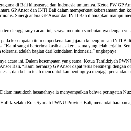
 beragama di Bali khususnya dan Indonesia umumnya. Ketua PW GP An
ntara GP Ansor dan INTI Bali dalam memperkuat kebersamaan dan kontr
rmonis. Sinergi antara GP Ansor dan INTI Bali diharapkan mampu me
m terselenggaranya acara ini, seraya menutup sambutannya dengan yel-
pada kesempatan itu memperkenalkan jajaran kepengurusan INTI Bali d
is. “Kami sangat berterima kasih atas kerja sama yang telah terjalin. 
n toleransi adalah bagian dari keindahan Indonesia,” ungkapnya.
ranya acara ini. Dalam kesempatan yang sama, Ketua Tanfidziyah PWN
Ansor Bali. “Kami berharap GP Ansor dapat terus bersinergi dengan org
a, dan beliau telah mencontohkan pentingnya menjaga persaudaraan li
h
.I. Dalam mauidzoh hasanahnya ia menyampaikan bahwa peringatan Nu
-Hafidz selaku Rois Syuriah PWNU Provinsi Bali, menandai harapan a