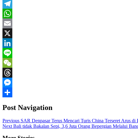
Facebook
Telegram
WhatsApp
Email
X
LinkedIn
Line
WeChat
Threads
Messenger
Share
Post Navigation
Previous
SAR Denpasar Terus Mencari Turis China Terseret Arus di 
Next
Bali tidak Bakalan Sepi, 3,6 Juta Orang Bepergian Melalui Ban
More Stories