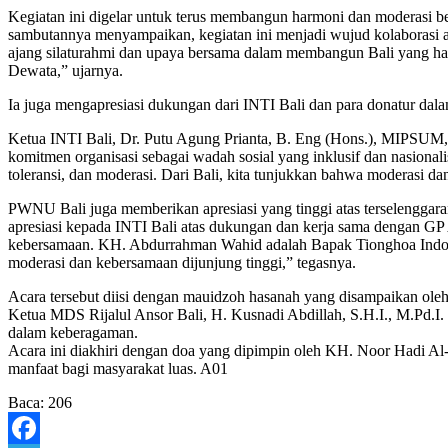
Kegiatan ini digelar untuk terus membangun harmoni dan moderasi
sambutannya menyampaikan, kegiatan ini menjadi wujud kolaborasi a
ajang silaturahmi dan upaya bersama dalam membangun Bali yang ha
Dewata,” ujarnya.
Ia juga mengapresiasi dukungan dari INTI Bali dan para donatur dala
Ketua INTI Bali, Dr. Putu Agung Prianta, B. Eng (Hons.), MIPSUM, 
komitmen organisasi sebagai wadah sosial yang inklusif dan nasional
toleransi, dan moderasi. Dari Bali, kita tunjukkan bahwa moderasi da
PWNU Bali juga memberikan apresiasi yang tinggi atas terselengga
apresiasi kepada INTI Bali atas dukungan dan kerja sama dengan GP 
kebersamaan. KH. Abdurrahman Wahid adalah Bapak Tionghoa Indonesi
moderasi dan kebersamaan dijunjung tinggi,” tegasnya.
Acara tersebut diisi dengan mauidzoh hasanah yang disampaikan ole
Ketua MDS Rijalul Ansor Bali, H. Kusnadi Abdillah, S.H.I., M.Pd
dalam keberagaman.
Acara ini diakhiri dengan doa yang dipimpin oleh KH. Noor Hadi Al
manfaat bagi masyarakat luas. A01
Baca:
206