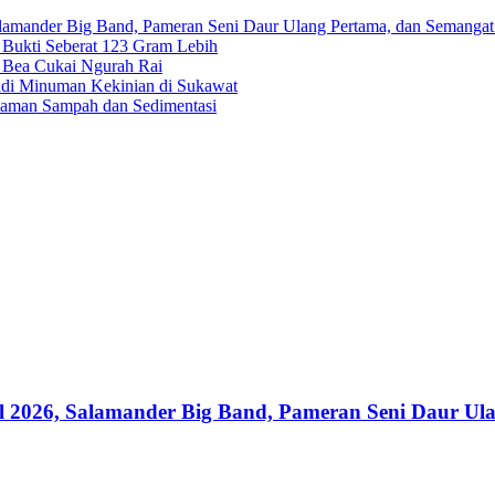
alamander Big Band, Pameran Seni Daur Ulang Pertama, dan Semangat
g Bukti Seberat 123 Gram Lebih
e Bea Cukai Ngurah Rai
adi Minuman Kekinian di Sukawat
caman Sampah dan Sedimentasi
al 2026, Salamander Big Band, Pameran Seni Daur U