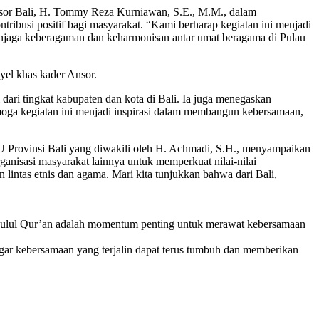
sor Bali, H. Tommy Reza Kurniawan, S.E., M.M., dalam
ibusi positif bagi masyarakat. “Kami berharap kegiatan ini menjadi
njaga keberagaman dan keharmonisan antar umat beragama di Pulau
yel khas kader Ansor.
ari tingkat kabupaten dan kota di Bali. Ia juga menegaskan
Semoga kegiatan ini menjadi inspirasi dalam membangun kebersamaan,
U Provinsi Bali yang diwakili oleh H. Achmadi, S.H., menyampaikan
anisasi masyarakat lainnya untuk memperkuat nilai-nilai
ntas etnis dan agama. Mari kita tunjukkan bahwa dari Bali,
zulul Qur’an adalah momentum penting untuk merawat kebersamaan
gar kebersamaan yang terjalin dapat terus tumbuh dan memberikan