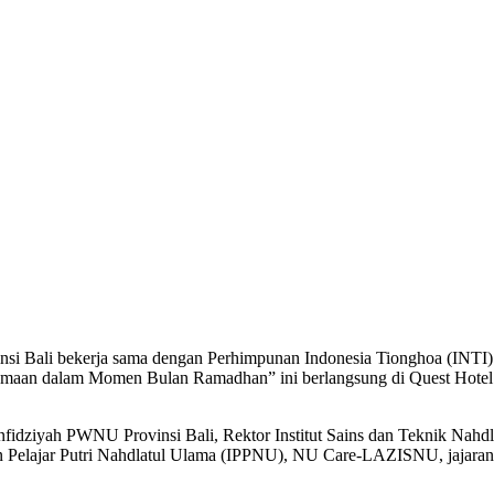
i Bali bekerja sama dengan Perhimpunan Indonesia Tionghoa (INTI) 
amaan dalam Momen Bulan Ramadhan” ini berlangsung di Quest Hotel Sa
anfidziyah PWNU Provinsi Bali, Rektor Institut Sains dan Teknik Nah
tan Pelajar Putri Nahdlatul Ulama (IPPNU), NU Care-LAZISNU, jajaran 