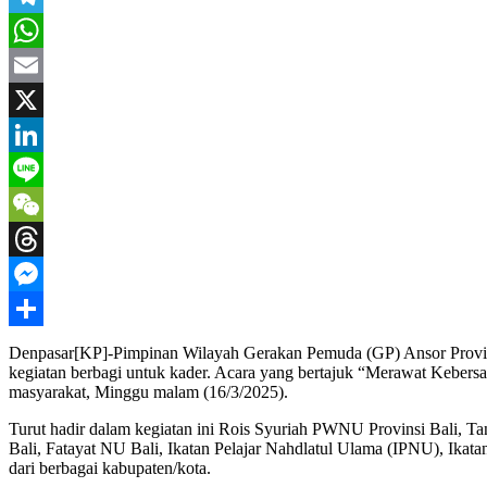
Telegram
WhatsApp
Email
X
LinkedIn
Line
WeChat
Threads
Messenger
Share
Denpasar[KP]-Pimpinan Wilayah Gerakan Pemuda (GP) Ansor Provins
kegiatan berbagi untuk kader. Acara yang bertajuk “Merawat Kebers
masyarakat, Minggu malam (16/3/2025).
Turut hadir dalam kegiatan ini Rois Syuriah PWNU Provinsi Bali, T
Bali, Fatayat NU Bali, Ikatan Pelajar Nahdlatul Ulama (IPNU), Ika
dari berbagai kabupaten/kota.