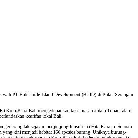
awah PT Bali Turtle Island Development (BTID) di Pulau Serangan
) Kura-Kura Bali mengedepankan keselarasan antara Tuhan, alam
erlandaskan kearifan lokal Bali.
egeri yang tak sejalan menjunjung filosofi Tri Hita Karana. Sebuah
n yang kini menjadi habitat 160 spesies burung. Uniknya burung-
u Serangan termasuk rencana Kura-Kura Bali kedepan untuk menjaga