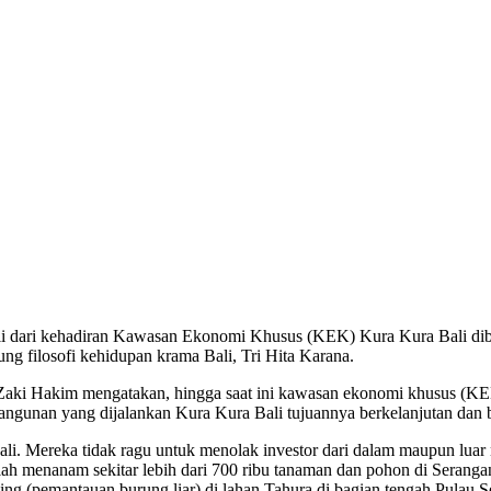
li dari kehadiran Kawasan Ekonomi Khusus (KEK) Kura Kura Bali dib
ng filosofi kehidupan krama Bali, Tri Hita Karana.
ki Hakim mengatakan, hingga saat ini kawasan ekonomi khusus (KEK
bangunan yang dijalankan Kura Kura Bali tujuannya berkelanjutan dan b
i. Mereka tidak ragu untuk menolak investor dari dalam maupun luar n
elah menanam sekitar lebih dari 700 ribu tanaman dan pohon di Seranga
tching (pemantauan burung liar) di lahan Tahura di bagian tengah Pula