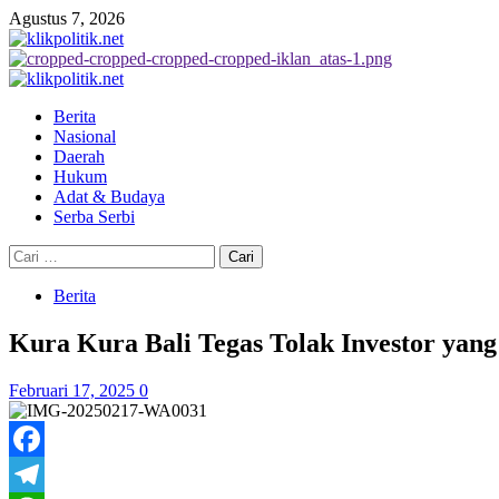
Skip
Agustus 7, 2026
to
content
Primary
Menu
Berita
Nasional
Daerah
Hukum
Adat & Budaya
Serba Serbi
Cari
untuk:
Berita
Kura Kura Bali Tegas Tolak Investor yan
Februari 17, 2025
0
Facebook