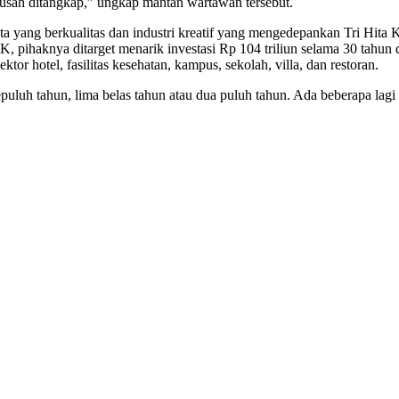
n susah ditangkap,” ungkap mantan wartawan tersebut.
a yang berkualitas dan industri kreatif yang mengedepankan Tri Hita 
pihaknya ditarget menarik investasi Rp 104 triliun selama 30 tahun 
ktor hotel, fasilitas kesehatan, kampus, sekolah, villa, dan restoran.
uh tahun, lima belas tahun atau dua puluh tahun. Ada beberapa lagi ke