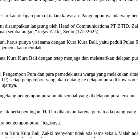
lestarikan delapan pura di dalam kawasan. Pangemponnya ada yang ber
a ini disampaikan langsung oleh Head of Communicationa PT BTID, Za
 mau sembarangan,” tegas Zakki, Senin (17/2/2025).
lipun, harus punya visi sama dengan Kura Kura Bali, yaitu peduli Pul
najemen akan menolak.
ata Kura Kura Bali dengan tetap menjaga dan melestarikan delapan p
i Pengempon Pura dan para pemedek atau warga yang melakukan ritual 
P) setiap pengempon yang akan datang ke delapan pura di kawasan it
 ujarnya.
ngekang pengempon pura untuk sembahyang di delapan pura tersebut.
tak berkepentingan. Hal itu dilakukan karena pernah ada orang yan
ra pengempon pura,” tegasnya.
sita Kura Kura Bali, Zakki menyebut tidak ada sama sekali. Malah ad