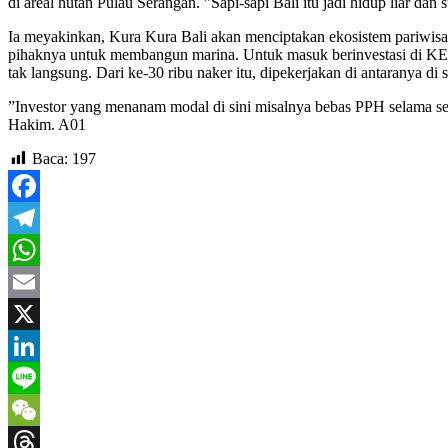
di areal hutan Pulau Serangan. ”Sapi-sapi Bali itu jadi hidup liar da
Ia meyakinkan, Kura Kura Bali akan menciptakan ekosistem pariwisat
pihaknya untuk membangun marina. Untuk masuk berinvestasi di KEK, 
tak langsung. Dari ke-30 ribu naker itu, dipekerjakan di antaranya di se
”Investor yang menanam modal di sini misalnya bebas PPH selama sepul
Hakim. A01
Baca:
197
Facebook
Telegram
WhatsApp
Email
X
LinkedIn
Line
WeChat