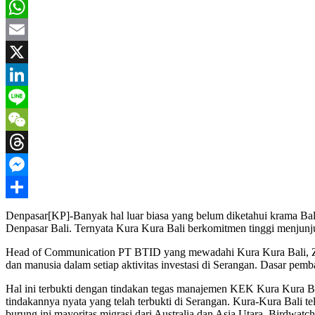
Telegram
WhatsApp
Email
X
LinkedIn
Line
WeChat
Threads
Messenger
Share
Denpasar[KP]-Banyak hal luar biasa yang belum diketahui krama Ba
Denpasar Bali. Ternyata Kura Kura Bali berkomitmen tinggi menjunju
Head of Communication PT BTID yang mewadahi Kura Kura Bali, Za
dan manusia dalam setiap aktivitas investasi di Serangan. Dasar pem
Hal ini terbukti dengan tindakan tegas manajemen KEK Kura Kura Bal
tindakannya nyata yang telah terbukti di Serangan. Kura-Kura Bali t
burung ini mayoritas migrasi dari Australia dan Asia Utara. Birdwa