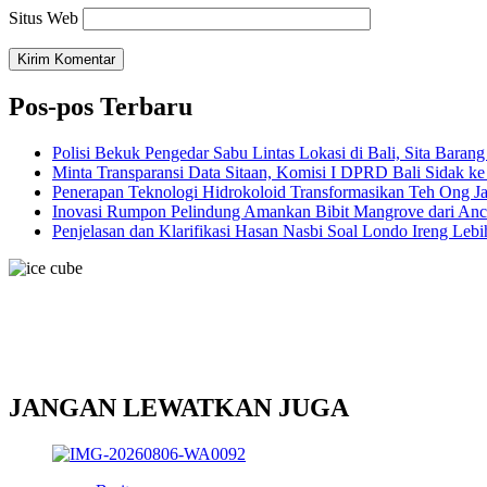
Situs Web
Pos-pos Terbaru
Polisi Bekuk Pengedar Sabu Lintas Lokasi di Bali, Sita Baran
Minta Transparansi Data Sitaan, Komisi I DPRD Bali Sidak k
Penerapan Teknologi Hidrokoloid Transformasikan Teh Ong J
Inovasi Rumpon Pelindung Amankan Bibit Mangrove dari An
Penjelasan dan Klarifikasi Hasan Nasbi Soal Londo Ireng Le
JANGAN LEWATKAN JUGA