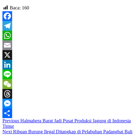
Baca:
160
Facebook
Telegram
WhatsApp
Email
X
LinkedIn
Line
WeChat
Threads
Messenger
Previous
Halmahera Barat Jadi Pusat Produksi Jagung di Indonesia
Share
Timur
Next
Ribuan Burung Ilegal Ditangkap di Pelabuhan Padangbai Bali