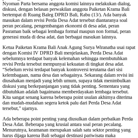
Nyoman Parta bersama anggota komisi lainnya melakukan dialog,
diskusi, dengan belasan perwakilan anggota Paiketan Krama Bali
bertempat di Ruang Baleg DPRD Bali, Rabu (13/). Ada banyak
masukan dalam revisi Perda Desa Adat tersebut diantaranya soal
peran pecalang, pengembangan ekonomi di desa adat, peran
Pasraman baik sebagai lembaga formal maupun non formal, peran
generasi muda di desa adat, dan berbagai masukan lainnya.
Ketua Paiketan Krama Bali Anak Agung Surya Wiranatha usai rapat
dengan Komisi IV DPRD Bali menjelaskan, Perda Desa Adat
sebelumnya terdapat banyak kelemahan sehingga membutuhkan
revisi Perda tersebut mempunyai kekuatan di tingkat desa adat.
“Sebelum revisi terdapat banyak kontroversi terutama dari sisi
kelembagaan, nama desa dan sebagainya. Sekarang dalam revisi ini
diusahakan menjadi yang lebih umum, supaya tidak menimbulkan
diskusi yang berkepanjangan yang tidak penting. Sementara yang
dibutuhkan adalah bagaimana memberdayakan lembaga tersebut.
Kita sangat senang karena beberapa point usulan akhirnya diterima
dan mudah-mudahan segera ketok palu dari Perda Desa Adat
tersebut,” ujarnya.
Ada beberapa point penting yang diusulkan dalam perbaikan Perda
Desa Adat. Beberapa yang krusial antara soal peran pecalang.
Menurutnya, keamanan merupakan salah satu sektor penting yang
harus dijaga karena Bali sebagai destinasi pariwisata maka