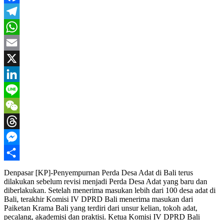
Facebook
Telegram
WhatsApp
Email
X
LinkedIn
Line
WeChat
Threads
Messenger
Share
Denpasar [KP]-Penyempurnan Perda Desa Adat di Bali terus
dilakukan sebelum revisi menjadi Perda Desa Adat yang baru dan
diberlakukan. Setelah menerima masukan lebih dari 100 desa adat di
Bali, terakhir Komisi IV DPRD Bali menerima masukan dari
Paiketan Krama Bali yang terdiri dari unsur kelian, tokoh adat,
pecalang, akademisi dan praktisi. Ketua Komisi IV DPRD Bali