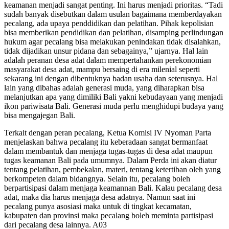
keamanan menjadi sangat penting. Ini harus menjadi prioritas. “Tadi
sudah banyak disebutkan dalam usulan bagaimana memberdayakan
pecalang, ada upaya penddidikan dan pelatihan. Pihak kepolisian
bisa memberikan pendidikan dan pelatihan, disamping perlindungan
hukum agar pecalang bisa melakukan penindakan tidak disalahkan,
tidak dijadikan unsur pidana dan sebagainya,” ujarnya. Hal lain
adalah peranan desa adat dalam mempertahankan perekonomian
masyarakat desa adat, mampu bersaing di era milenial seperti
sekarang ini dengan dibentuknya badan usaha dan seterusnya. Hal
lain yang dibahas adalah generasi muda, yang diharapkan bisa
melanjutkan apa yang dimiliki Bali yakni kebudayaan yang menjadi
ikon pariwisata Bali. Generasi muda perlu menghidupi budaya yang
bisa mengajegan Bali.
Terkait dengan peran pecalang, Ketua Komisi IV Nyoman Parta
menjelaskan bahwa pecalang itu keberadaan sangat bermanfaat
dalam membantuk dan menjaga tugas-tugas di desa adat maupun
tugas keamanan Bali pada umumnya. Dalam Perda ini akan diatur
tentang pelatihan, pembekalan, materi, tentang ketertiban oleh yang
berkompeten dalam bidangnya. Selain itu, pecalang boleh
berpartisipasi dalam menjaga keamannan Bali. Kalau pecalang desa
adat, maka dia harus menjaga desa adatnya. Namun saat ini
pecalang punya asosiasi maka untuk di tingkat kecamatan,
kabupaten dan provinsi maka pecalang boleh meminta partisipasi
dari pecalang desa lainnya. A03