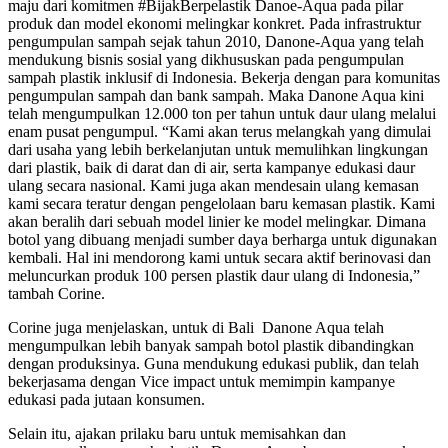
maju dari komitmen #BijakBerpelastik Danoe-Aqua pada pilar
produk dan model ekonomi melingkar konkret. Pada infrastruktur
pengumpulan sampah sejak tahun 2010, Danone-Aqua yang telah
mendukung bisnis sosial yang dikhususkan pada pengumpulan
sampah plastik inklusif di Indonesia. Bekerja dengan para komunitas
pengumpulan sampah dan bank sampah. Maka Danone Aqua kini
telah mengumpulkan 12.000 ton per tahun untuk daur ulang melalui
enam pusat pengumpul. “Kami akan terus melangkah yang dimulai
dari usaha yang lebih berkelanjutan untuk memulihkan lingkungan
dari plastik, baik di darat dan di air, serta kampanye edukasi daur
ulang secara nasional. Kami juga akan mendesain ulang kemasan
kami secara teratur dengan pengelolaan baru kemasan plastik. Kami
akan beralih dari sebuah model linier ke model melingkar. Dimana
botol yang dibuang menjadi sumber daya berharga untuk digunakan
kembali. Hal ini mendorong kami untuk secara aktif berinovasi dan
meluncurkan produk 100 persen plastik daur ulang di Indonesia,”
tambah Corine.
Corine juga menjelaskan, untuk di Bali Danone Aqua telah
mengumpulkan lebih banyak sampah botol plastik dibandingkan
dengan produksinya. Guna mendukung edukasi publik, dan telah
bekerjasama dengan Vice impact untuk memimpin kampanye
edukasi pada jutaan konsumen.
Selain itu, ajakan prilaku baru untuk memisahkan dan