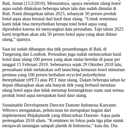
Bali, Jumat (15/2/2019). Menurutnya, upaya mendaur ulang botol
aqua sudah dilakukan beberapa tahun lalu dan sudah dimulai di
Bali. Nanti ditargetkan tahun 2025, sebanyak 50 persen produk
botol aqua akan berasal dari hasil daur ulang. “Untuk sementara
kami tidak bisa menyebutkan berapa total botol aqua yang
diproduksi karena ini menyangkut data perusahan. Tapi tahun 2025
kami tergetkan akan ada 50 persen botol aqua yang akan didaur
ulang,” ujarnya.
Saat ini sudah dibangun dua titik penambungan di Bali, di
Tangerang dan Lombok. Perusahan juga sudah meluncurkan hasil
botol daur ulang 100 persen yang akan mulai beredar di pasar per
tanggal 15 Februari 2019. Sebenarnya sejak 29 Oktober 2018 lalu,
perusahaan telah melakukan soft launching kemasan botol minuman
perdana yang 100 persen berbahan recycled polyethylene
therepthalate (rPET) atau PET daur ulang. Dalam beberapa tahun ke
depan diharapkan akan ada banyak titik yang berhasil mendaur
ulang botol aqua dan tidak menutup kemungkinan suatu saat semua
produk botol aqua merupakan hasil daur ulang.
Sustainable Development Director Danone Indonesia Karyanto
Wibowo mengatakan, peluncuran ini merupakan bagian dari
implementasi #bijakplastik yang diluncurkan Danone- Aqua pada
pertengahan 2018 silam. “Komitmen ini fokus pada tiga pilar untuk
menjawab tantangan sampah plastik di Indonesia,” kata dia. Dia