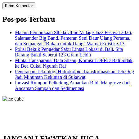
Pos-pos Terbaru
Malam Pembukaan Sthala Ubud Village Jazz Festival 2026,
Salamander Big Band, Pameran Seni Daur Ulang Pertama,
dan Semangat “Bukan untuk Uang” Warnai Edisi ke-13
Polisi Bekuk Pengedar Sabu Lintas Lokasi di Bali, Sita
Barang Bukti Seberat 123 Gram Lebih
Minta Transparansi Data Sitaan, Komisi I DPRD Bali Sidak
ke Bea Cukai Ngurah Rai
Penerapan Teknologi Hidrokoloid Transformasikan Teh Ong
Jadi Minuman Kekinian di Sukawat
Inovasi Rumpon Pelindung Amankan Bibit Mangrove dari
Ancaman Sampah dan Sedimentasi
JANGAN LEWATKAN JUGA