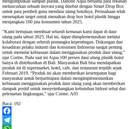
mengumpulkan sampah plastik, Danone Aqua bersama para rekanan
meluncurkan sebuah inovasi yang disebut dengan Smart Drop Box
untuk para pembeli guna mendaur ulang botolnya. Perusahaan telah
menetapkan target untuk menaikan drop box botol plastik hingga
menjangkau 100 juta konsumen tahun 2025.
“Kami bertujuan membuat seluruh kemasan kami dapat di daur
ulang pada tahun 2025. Hal ini, dapat diimplementasikan melalui
kolaborasi dengan seluruh pemangku kepentingan. Dukungan dan
kesadaran pelaku industri dan konsumen Indonesia sangat penting
untuk memulai kebiasaan dalam menggunakan produk daur ulang,”
ujar Corine. Pada saat ini Aqua 100 persen daur ulang plastik botol
hanya di distribusikan di Bali. Masyarakat Bali bisa mendapatkan
produk ini di supermarket, hotel, cafe, dan restaurant terpilih sejak
Februari 2019. “Produk ini akan memberikan kesempatan bagi
masyarakat untuk berpartisipasi dalam mengimplementasikan
kebiasaan menggunakan produk daur ulang yang akan memberikan
dampak positif untuk menyeimbangkan kebutuhan hidrasi sehat dan
pelestarian lingkungan,” ujar Corine. A05
Baca:
192
Facebook