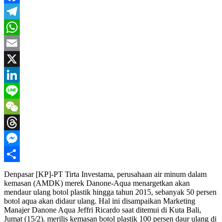
Facebook
Telegram
WhatsApp
Email
X
LinkedIn
Line
WeChat
Threads
Messenger
Share
Denpasar [KP]-PT Tirta Investama, perusahaan air minum dalam
kemasan (AMDK) merek Danone-Aqua menargetkan akan
mendaur ulang botol plastik hingga tahun 2015, sebanyak 50 persen
botol aqua akan didaur ulang. Hal ini disampaikan Marketing
Manajer Danone Aqua Jeffri Ricardo saat ditemui di Kuta Bali,
Jumat (15/2). merilis kemasan botol plastik 100 persen daur ulang di