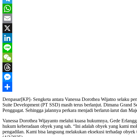
Telegram
WhatsApp
Email
X
LinkedIn
Line
WeChat
Threads
Messenger
Share
Denpasar[KP]- Sengketa antara Vanessa Dorothea Wijatno selaku pem
Suite Development (PT SSD) masih terus berlanjut. Dimana Grand Se
Penggugat. Sehingga jalannya perkara menjadi berlarut-larut dan Ma
Vanessa Dorothea Wijayanto melalui kuasa hukumnya, Gede Erlangg
hukum keberadaan obyek yang sah. “Ini adalah obyek yang kami mohon
pengadilan. Kami bisa langsung melakukan eksekusi terhadap obyek t