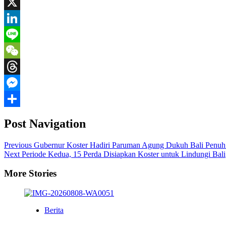
Email
X
LinkedIn
Line
WeChat
Threads
Messenger
Share
Post Navigation
Previous
Gubernur Koster Hadiri Paruman Agung Dukuh Bali Penuh
Next
Periode Kedua, 15 Perda Disiapkan Koster untuk Lindungi Bali
More Stories
Berita