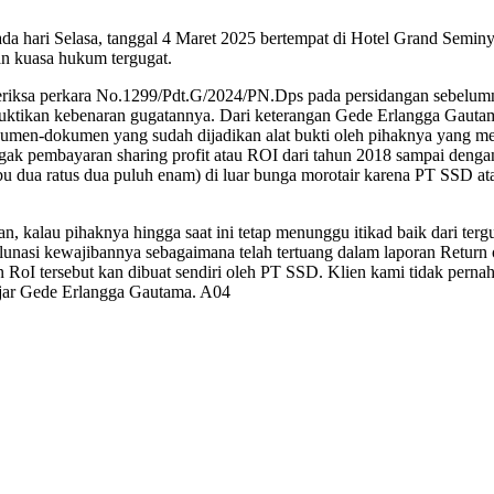
ada hari Selasa, tanggal 4 Maret 2025 bertempat di Hotel Grand Semi
an kuasa hukum tergugat.
ksa perkara No.1299/Pdt.G/2024/PN.Dps pada persidangan sebelumnya
mbuktikan kebenaran gugatannya. Dari keterangan Gede Erlangga Gauta
kumen-dokumen yang sudah dijadikan alat bukti oleh pihaknya yang m
k pembayaran sharing profit atau ROI dari tahun 2018 sampai dengan
 ribu dua ratus dua puluh enam) di luar bunga morotair karena PT SSD 
 kalau pihaknya hingga saat ini tetap menunggu itikad baik dari terg
nasi kewajibannya sebagaimana telah tertuang dalam laporan Return o
RoI tersebut kan dibuat sendiri oleh PT SSD. Klien kami tidak perna
ujar Gede Erlangga Gautama. A04