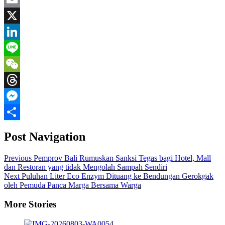
Email
X
LinkedIn
Line
WeChat
Threads
Messenger
Share
Post Navigation
Previous
Pemprov Bali Rumuskan Sanksi Tegas bagi Hotel, Mall
dan Restoran yang tidak Mengolah Sampah Sendiri
Next
Puluhan Liter Eco Enzym Dituang ke Bendungan Gerokgak
oleh Pemuda Panca Marga Bersama Warga
More Stories