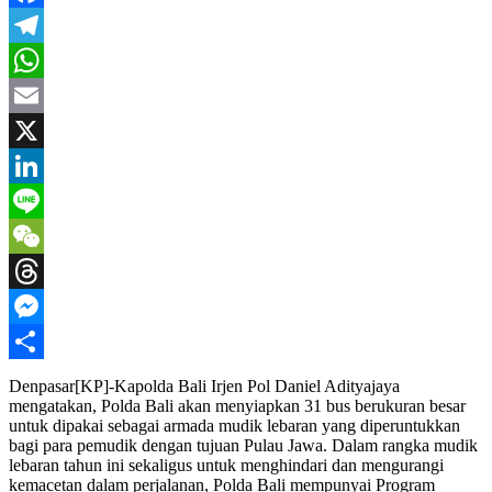
Facebook
Telegram
WhatsApp
Email
X
LinkedIn
Line
WeChat
Threads
Messenger
Share
Denpasar[KP]-Kapolda Bali Irjen Pol Daniel Adityajaya
mengatakan, Polda Bali akan menyiapkan 31 bus berukuran besar
untuk dipakai sebagai armada mudik lebaran yang diperuntukkan
bagi para pemudik dengan tujuan Pulau Jawa. Dalam rangka mudik
lebaran tahun ini sekaligus untuk menghindari dan mengurangi
kemacetan dalam perjalanan, Polda Bali mempunyai Program