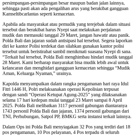
persimpangan-persimpangan besar maupun badan jalan lainnya,
sehingga pasti akan ada pengalihan arus yang berakibat gangguan
Kamseltibcarlantas seperti kemacetan.
Apabila ada masyarakat atau pemudik yang terejebak dalam situasi
tersebut dan berakibat harus Nyepi saat melakukan perjalanan
mudik dan memasuki tanggal 29 Maret, jangan hawatir atau panik.
Polda Bali dan jajaran sudah antisipasi hal tersebut. Segera laporkan
diri ke kantor Polisi terdekat dan silahkan gunakan kantor polisi
tersebut untuk beristirahat sambil menikmati suasana Nyepi di sana.
“Terkait hal tersebut, Polda Bali menghimbau hindari mudik tanggal
28 Maret. Kami berharap masyarakat bisa mudik lebih awal untuk
kelancaran dan menghidari gangguan kemacetan sehingga “Mudik
Aman, Keluarga Nyaman,” urainya.
Kapolda menyampaikan dalam rangka pengamanan hari raya Idul
Fitri 1446 H, Polri melaksanakan operasi Kepolisian terpusat
dengan sandi “Operasi Ketupat Agung-2025” yang dilaksanakan
selama 17 hari kedepan mulai tanggal 23 Maret sampai 8 April
2025. Polda Bali melibatkan 3117 personil gabungan diantaranya
1743 personil Polda Bali dan jajaran, 1374 personil gabungan dari
TNI, Perhubungan, Satpol PP, BMKG serta instansi terkait lainnya.
Dalam Ops ini Polda Bali menyiagakan 32 Pos yang terdiri dari 18
pos pengamanan, 10 Pos pelayanan, 4 Pos terpadu di seluruh