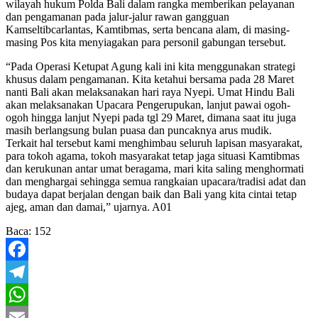
wilayah hukum Polda Bali dalam rangka memberikan pelayanan
dan pengamanan pada jalur-jalur rawan gangguan
Kamseltibcarlantas, Kamtibmas, serta bencana alam, di masing-
masing Pos kita menyiagakan para personil gabungan tersebut.
“Pada Operasi Ketupat Agung kali ini kita menggunakan strategi
khusus dalam pengamanan. Kita ketahui bersama pada 28 Maret
nanti Bali akan melaksanakan hari raya Nyepi. Umat Hindu Bali
akan melaksanakan Upacara Pengerupukan, lanjut pawai ogoh-
ogoh hingga lanjut Nyepi pada tgl 29 Maret, dimana saat itu juga
masih berlangsung bulan puasa dan puncaknya arus mudik.
Terkait hal tersebut kami menghimbau seluruh lapisan masyarakat,
para tokoh agama, tokoh masyarakat tetap jaga situasi Kamtibmas
dan kerukunan antar umat beragama, mari kita saling menghormati
dan menghargai sehingga semua rangkaian upacara/tradisi adat dan
budaya dapat berjalan dengan baik dan Bali yang kita cintai tetap
ajeg, aman dan damai,” ujarnya. A01
Baca:
152
Facebook
Telegram
WhatsApp