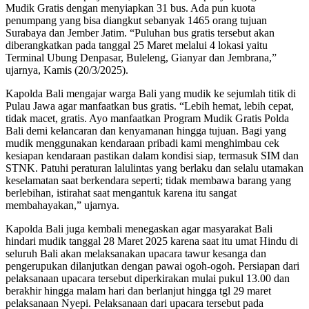
Mudik Gratis dengan menyiapkan 31 bus. Ada pun kuota
penumpang yang bisa diangkut sebanyak 1465 orang tujuan
Surabaya dan Jember Jatim. “Puluhan bus gratis tersebut akan
diberangkatkan pada tanggal 25 Maret melalui 4 lokasi yaitu
Terminal Ubung Denpasar, Buleleng, Gianyar dan Jembrana,”
ujarnya, Kamis (20/3/2025).
Kapolda Bali mengajar warga Bali yang mudik ke sejumlah titik di
Pulau Jawa agar manfaatkan bus gratis. “Lebih hemat, lebih cepat,
tidak macet, gratis. Ayo manfaatkan Program Mudik Gratis Polda
Bali demi kelancaran dan kenyamanan hingga tujuan. Bagi yang
mudik menggunakan kendaraan pribadi kami menghimbau cek
kesiapan kendaraan pastikan dalam kondisi siap, termasuk SIM dan
STNK. Patuhi peraturan lalulintas yang berlaku dan selalu utamakan
keselamatan saat berkendara seperti; tidak membawa barang yang
berlebihan, istirahat saat mengantuk karena itu sangat
membahayakan,” ujarnya.
Kapolda Bali juga kembali menegaskan agar masyarakat Bali
hindari mudik tanggal 28 Maret 2025 karena saat itu umat Hindu di
seluruh Bali akan melaksanakan upacara tawur kesanga dan
pengerupukan dilanjutkan dengan pawai ogoh-ogoh. Persiapan dari
pelaksanaan upacara tersebut diperkirakan mulai pukul 13.00 dan
berakhir hingga malam hari dan berlanjut hingga tgl 29 maret
pelaksanaan Nyepi. Pelaksanaan dari upacara tersebut pada