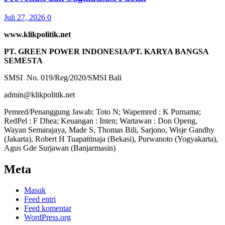
Juli 27, 2026
0
www.klikpolitik.net
PT. GREEN POWER INDONESIA/PT. KARYA BANGSA
SEMESTA
SMSI No. 019/Reg/2020/SMSI Bali
admin@klikpolitik.net
Pemred/Penanggung Jawab: Toto N; Wapemred : K Purnama;
RedPel : F Dhea; Keuangan : Inten; Wartawan : Don Openg,
Wayan Semarajaya, Made S, Thomas Bili, Sarjono, Wisje Gandhy
(Jakarta), Robert H Tuapattinaja (Bekasi), Purwanoto (Yogyakarta),
Agus Gde Surjawan (Banjarmasin)
Meta
Masuk
Feed entri
Feed komentar
WordPress.org