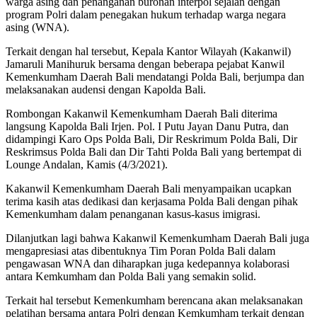
warga asing dan penanganan buronan interpol sejalan dengan
program Polri dalam penegakan hukum terhadap warga negara
asing (WNA).
Terkait dengan hal tersebut, Kepala Kantor Wilayah (Kakanwil)
Jamaruli Manihuruk bersama dengan beberapa pejabat Kanwil
Kemenkumham Daerah Bali mendatangi Polda Bali, berjumpa dan
melaksanakan audensi dengan Kapolda Bali.
Rombongan Kakanwil Kemenkumham Daerah Bali diterima
langsung Kapolda Bali Irjen. Pol. I Putu Jayan Danu Putra, dan
didampingi Karo Ops Polda Bali, Dir Reskrimum Polda Bali, Dir
Reskrimsus Polda Bali dan Dir Tahti Polda Bali yang bertempat di
Lounge Andalan, Kamis (4/3/2021).
Kakanwil Kemenkumham Daerah Bali menyampaikan ucapkan
terima kasih atas dedikasi dan kerjasama Polda Bali dengan pihak
Kemenkumham dalam penanganan kasus-kasus imigrasi.
Dilanjutkan lagi bahwa Kakanwil Kemenkumham Daerah Bali juga
mengapresiasi atas dibentuknya Tim Poran Polda Bali dalam
pengawasan WNA dan diharapkan juga kedepannya kolaborasi
antara Kemkumham dan Polda Bali yang semakin solid.
Terkait hal tersebut Kemenkumham berencana akan melaksanakan
pelatihan bersama antara Polri dengan Kemkumham terkait dengan