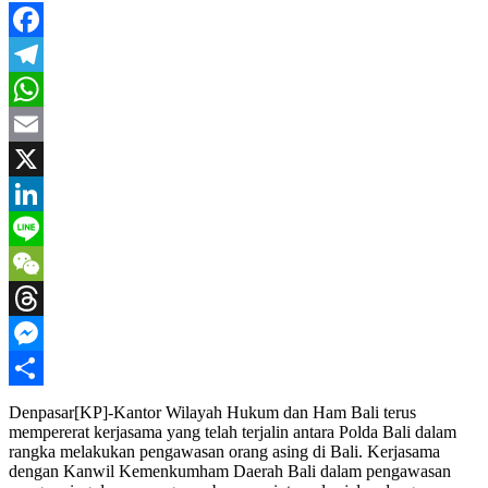
Facebook
Telegram
WhatsApp
Email
X
LinkedIn
Line
WeChat
Threads
Messenger
Share
Denpasar[KP]-Kantor Wilayah Hukum dan Ham Bali terus
mempererat kerjasama yang telah terjalin antara Polda Bali dalam
rangka melakukan pengawasan orang asing di Bali. Kerjasama
dengan Kanwil Kemenkumham Daerah Bali dalam pengawasan