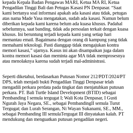
kepada Kepala Badan Pengawas MARI, Ketua MA RI, Ketua
Pengadilan Tinggi Bali dan Petugas Kasasi PN Denpasar. “Saat
kami bertanya soal informasi apakah ada kasasi atau tidak, petugas
atas nama Made Yasa mengatakan, sudah ada kasasi. Namun belum
diberikan kepada kami karena belum ada kuasa khusus. Padahal
sebelumnya, saat banding, tidak ada persoalan terkait dengan kuasa
khusus. Ini beruntung terjadi kepada kami yang setiap hari
memantau email. Bagaimana dengan orang di kampung yang tidak
memahami teknologi. Pasti dianggap tidak mengajukan kontra
memori kasasi,” ujarnya. Kasus ini akan disampaikan juga dalam
kontra memori kasasi dan meminta agar MA tidak memprosesnya
atau menolaknya karena sudah terjadi mal-administrasi.
Seperti diketahui, berdasarkan Putusan Nomor 212/PDT/2024/PT
DPS, telah menjadi bukti Pengadilan Tinggi Denpasar telah
mengadili perkara perdata pada tingkat dan menjatuhkan putusan
perkara. PT. Bali Turtle Island Development (BTID) sebagai
Pembanding I semula tergugat I; Wali Kota Denpasar, I Gusti
Ngurah Jaya Negara, SE., sebagai PembandingII semula Turut
Tergugat; dan Lurah Serangan, Ni Wayan Sukanami, SE., MM.,
sebagai Pembanding III semulaTergugat III dinyatakan kalah. PT
mendukung dan menguatkan putusan pengadilan negeri.