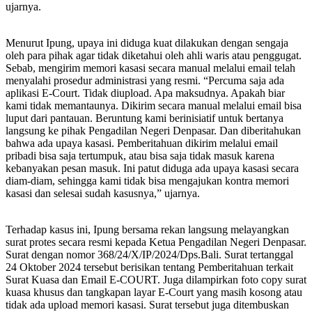
ujarnya.
Menurut Ipung, upaya ini diduga kuat dilakukan dengan sengaja
oleh para pihak agar tidak diketahui oleh ahli waris atau penggugat.
Sebab, mengirim memori kasasi secara manual melalui email telah
menyalahi prosedur administrasi yang resmi. “Percuma saja ada
aplikasi E-Court. Tidak diupload. Apa maksudnya. Apakah biar
kami tidak memantaunya. Dikirim secara manual melalui email bisa
luput dari pantauan. Beruntung kami berinisiatif untuk bertanya
langsung ke pihak Pengadilan Negeri Denpasar. Dan diberitahukan
bahwa ada upaya kasasi. Pemberitahuan dikirim melalui email
pribadi bisa saja tertumpuk, atau bisa saja tidak masuk karena
kebanyakan pesan masuk. Ini patut diduga ada upaya kasasi secara
diam-diam, sehingga kami tidak bisa mengajukan kontra memori
kasasi dan selesai sudah kasusnya,” ujarnya.
Terhadap kasus ini, Ipung bersama rekan langsung melayangkan
surat protes secara resmi kepada Ketua Pengadilan Negeri Denpasar.
Surat dengan nomor 368/24/X/IP/2024/Dps.Bali. Surat tertanggal
24 Oktober 2024 tersebut berisikan tentang Pemberitahuan terkait
Surat Kuasa dan Email E-COURT. Juga dilampirkan foto copy surat
kuasa khusus dan tangkapan layar E-Court yang masih kosong atau
tidak ada upload memori kasasi. Surat tersebut juga ditembuskan