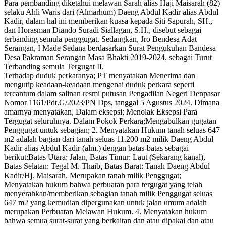
Para pembanding diketahui melawan Sarah alias Haji Maisarah (82)
selaku Ahli Waris dari (Almarhum) Daeng Abdul Kadir alias Abdul
Kadir, dalam hal ini memberikan kuasa kepada Siti Sapurah, SH.,
dan Horasman Diando Suradi Siallagan, S.H., disebut sebagai
terbanding semula penggugat. Sedangkan, Jro Bendesa Adat
Serangan, I Made Sedana berdasarkan Surat Pengukuhan Bandesa
Desa Pakraman Serangan Masa Bhakti 2019-2024, sebagai Turut
Terbanding semula Tergugat II.
Terhadap duduk perkaranya; PT menyatakan Menerima dan
mengutip keadaan-keadaan mengenai duduk perkara seperti
tercantum dalam salinan resmi putusan Pengadilan Negeri Denpasar
Nomor 1161/Pdt.G/2023/PN Dps, tanggal 5 Agustus 2024. Dimana
amarnya menyatakan, Dalam eksepsi; Menolak Eksepsi Para
Tergugat seluruhnya. Dalam Pokok Perkara;Mengabulkan gugatan
Penggugat untuk sebagian; 2. Menyatakan Hukum tanah seluas 647
m2 adalah bagian dari tanah seluas 11.200 m2 milik Daeng Abdul
Kadir alias Abdul Kadir (alm.) dengan batas-batas sebagai
berikut:Batas Utara: Jalan, Batas Timur: Laut (Sekarang kanal),
Batas Selatan: Tegal M. Thaib, Batas Barat: Tanah Daeng Abdul
Kadir/Hj. Maisarah. Merupakan tanah milik Penggugat;
Menyatakan hukum bahwa perbuatan para tergugat yang telah
menyerahkan/memberikan sebagian tanah milik Penggugat seluas
647 m2 yang kemudian dipergunakan untuk jalan umum adalah
merupakan Perbuatan Melawan Hukum. 4. Menyatakan hukum
bahwa semua surat-surat yang berkaitan dan atau dipakai dan atau