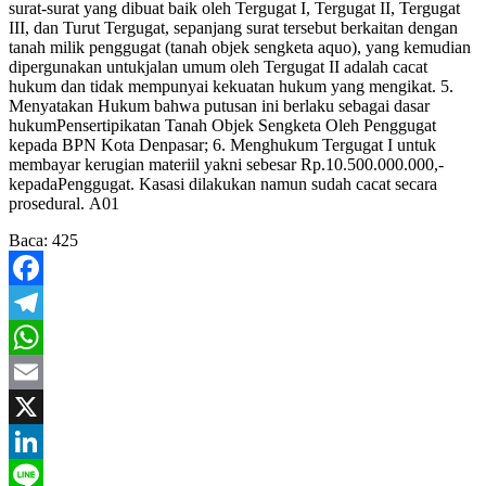
surat-surat yang dibuat baik oleh Tergugat I, Tergugat II, Tergugat
III, dan Turut Tergugat, sepanjang surat tersebut berkaitan dengan
tanah milik penggugat (tanah objek sengketa aquo), yang kemudian
dipergunakan untukjalan umum oleh Tergugat II adalah cacat
hukum dan tidak mempunyai kekuatan hukum yang mengikat. 5.
Menyatakan Hukum bahwa putusan ini berlaku sebagai dasar
hukumPensertipikatan Tanah Objek Sengketa Oleh Penggugat
kepada BPN Kota Denpasar; 6. Menghukum Tergugat I untuk
membayar kerugian materiil yakni sebesar Rp.10.500.000.000,-
kepadaPenggugat. Kasasi dilakukan namun sudah cacat secara
prosedural. A01
Baca:
425
Facebook
Telegram
WhatsApp
Email
X
LinkedIn