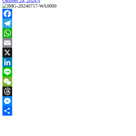
Oktober 24, 2024
0
Facebook
Telegram
WhatsApp
Email
X
LinkedIn
Line
WeChat
Threads
Messenger
Share