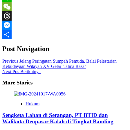
Line
WeChat
Threads
Messenger
Share
Post Navigation
Previous
Jelang Peringatan Sumpah Pemuda, Balai Pelestarian
Kebudayaan Wilayah XV Gelar ‘Jalma Rasa’
Next
Pos Berikutnya
More Stories
Hukum
Sengketa Lahan di Serangan, PT BTID dan
Walikota Denpasar Kalah di Tingkat Banding