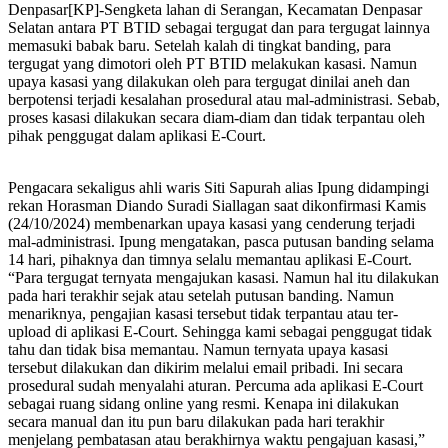
Denpasar[KP]-Sengketa lahan di Serangan, Kecamatan Denpasar
Selatan antara PT BTID sebagai tergugat dan para tergugat lainnya
memasuki babak baru. Setelah kalah di tingkat banding, para
tergugat yang dimotori oleh PT BTID melakukan kasasi. Namun
upaya kasasi yang dilakukan oleh para tergugat dinilai aneh dan
berpotensi terjadi kesalahan prosedural atau mal-administrasi. Sebab,
proses kasasi dilakukan secara diam-diam dan tidak terpantau oleh
pihak penggugat dalam aplikasi E-Court.
Pengacara sekaligus ahli waris Siti Sapurah alias Ipung didampingi
rekan Horasman Diando Suradi Siallagan saat dikonfirmasi Kamis
(24/10/2024) membenarkan upaya kasasi yang cenderung terjadi
mal-administrasi. Ipung mengatakan, pasca putusan banding selama
14 hari, pihaknya dan timnya selalu memantau aplikasi E-Court.
“Para tergugat ternyata mengajukan kasasi. Namun hal itu dilakukan
pada hari terakhir sejak atau setelah putusan banding. Namun
menariknya, pengajian kasasi tersebut tidak terpantau atau ter-
upload di aplikasi E-Court. Sehingga kami sebagai penggugat tidak
tahu dan tidak bisa memantau. Namun ternyata upaya kasasi
tersebut dilakukan dan dikirim melalui email pribadi. Ini secara
prosedural sudah menyalahi aturan. Percuma ada aplikasi E-Court
sebagai ruang sidang online yang resmi. Kenapa ini dilakukan
secara manual dan itu pun baru dilakukan pada hari terakhir
menjelang pembatasan atau berakhirnya waktu pengajuan kasasi,”