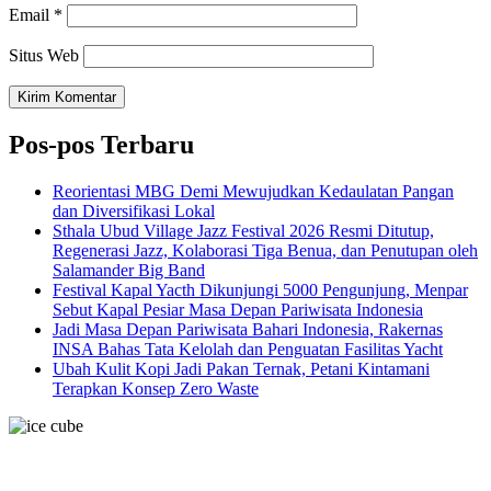
Email
*
Situs Web
Pos-pos Terbaru
Reorientasi MBG Demi Mewujudkan Kedaulatan Pangan
dan Diversifikasi Lokal
Sthala Ubud Village Jazz Festival 2026 Resmi Ditutup,
Regenerasi Jazz, Kolaborasi Tiga Benua, dan Penutupan oleh
Salamander Big Band
Festival Kapal Yacth Dikunjungi 5000 Pengunjung, Menpar
Sebut Kapal Pesiar Masa Depan Pariwisata Indonesia
Jadi Masa Depan Pariwisata Bahari Indonesia, Rakernas
INSA Bahas Tata Kelolah dan Penguatan Fasilitas Yacht
Ubah Kulit Kopi Jadi Pakan Ternak, Petani Kintamani
Terapkan Konsep Zero Waste