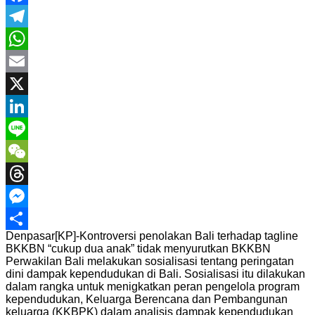
Facebook
Telegram
WhatsApp
Email
X
LinkedIn
Line
WeChat
Threads
Messenger
Denpasar[KP]-Kontroversi penolakan Bali terhadap tagline
Share
BKKBN “cukup dua anak” tidak menyurutkan BKKBN
Perwakilan Bali melakukan sosialisasi tentang peringatan
dini dampak kependudukan di Bali. Sosialisasi itu dilakukan
dalam rangka untuk menigkatkan peran pengelola program
kependudukan, Keluarga Berencana dan Pembangunan
keluarga (KKBPK) dalam analisis dampak kependudukan