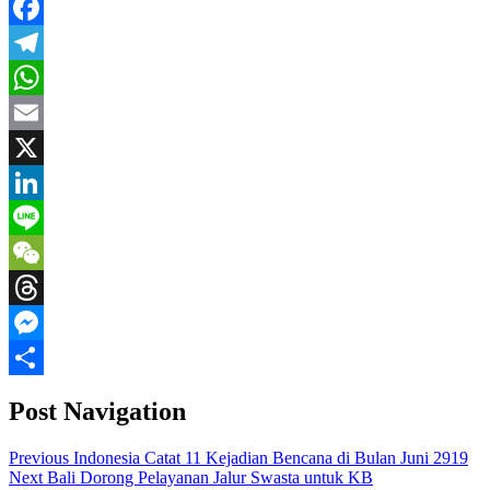
Facebook
Telegram
WhatsApp
Email
X
LinkedIn
Line
WeChat
Threads
Messenger
Share
Post Navigation
Previous
Indonesia Catat 11 Kejadian Bencana di Bulan Juni 2919
Next
Bali Dorong Pelayanan Jalur Swasta untuk KB