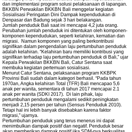
dan implementasi program solusi pelaksanaan di lapangan.
BKKBN Perwakilan BKKBN Bali menggelar kegiatan
Sosialisasi Peringatan Dini Dampak kependudukan di
Denpasar dan Badung sejak 3 hari belakangan.
Jumlah penduduk Bali saat ini mencapai 4,2 juta orang.
Perubahan jumlah penduduk ini ditentukan oleh komponen-
komponen kependudukan, seperti kelahiran, kematian dan
migrasi. Namun komponen yang paling berkontribusi
signifikan dalam pengendalian laju pertumbuhan penduduk
adalah kelahiran. “Kelahiran baru memiliki kontribusi yang
signifikan terhadap laju pertumbuhan penduduk di Bali,” ujar
Kepala Perwakilan BKKBN Bali, Catur Sentana saat
membuka kegiatan pertemuan sosialisasi.
Menurut Catur Sentana, pelaksanaan program KKBPK
Provinsi Bali sudah dalam kategori berhasil. “Pada tahun
1970an, Angka kelahiran Total (TFR) Bali mencapao 5,6
anak per wanita, sementara di tahun 2017 mencapai 2.1
anak per wanita (SDKI 2017). Di lain pihak, laju
pertumbuhan penduduk mengalami sedikit peningkatan
menjadi 2,15 persen per tahun (Sensus Penduduk 2010).
Tetapi hal ini lebih banyak disebabkan karena faktor
migrasi,” ujarnya.
Pertumbuhan penduduk yang terus menerus ini dapat
menimbulkan dampak positif dan negatif. Penduduk besar
akan memberikan dampak positif jika SDM-nya berkualitas,