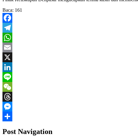
Baca:
161
Facebook
Telegram
WhatsApp
Email
X
LinkedIn
Line
WeChat
Threads
Messenger
Share
Post Navigation