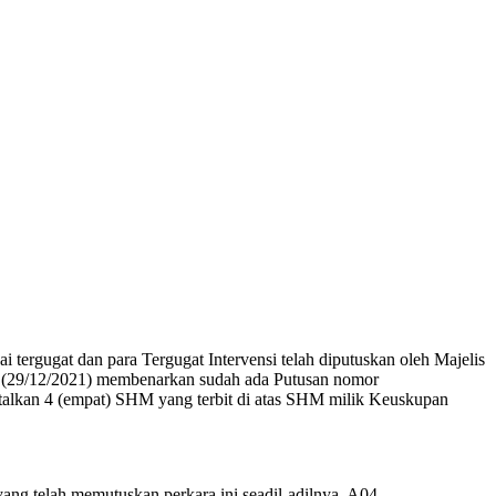
ergugat dan para Tergugat Intervensi telah diputuskan oleh Majelis
(29/12/2021) membenarkan sudah ada Putusan nomor
lkan 4 (empat) SHM yang terbit di atas SHM milik Keuskupan
ng telah memutuskan perkara ini seadil-adilnya. A04