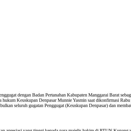
nggugat dengan Badan Pertanahan Kabupaten Manggarai Barat sebagai t
 hukum Keuskupan Denpasar Munnie Yasmin saat dikonfirmasi Rabu 
lkan seluruh gugatan Penggugat (Keuskupan Denpasar) dan membata
 apresiasi yang tinggi kepada para majelis hakim di PTUN Kupang ya