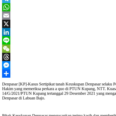
Telegram
WhatsApp
Email
X
LinkedIn
Line
WeChat
Threads
Messenger
Share
Denpasar [KP]-Kasus Sertipikat tanah Keuskupan Denpasar selaku Pe
Hakim yang memeriksa perkara a quo di PTUN Kupang, NTT. Kuasa
14/G/2021/PTUN Kupang tertanggal 29 Desember 2021 yang mengabu
Denpasar di Labuan Bajo.
Pihak Keuskupan Denpasar mengucapkan terima kasih dan memberikan