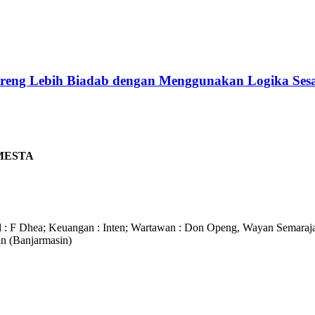
o Ireng Lebih Biadab dengan Menggunakan Logika Ses
MESTA
 F Dhea; Keuangan : Inten; Wartawan : Don Openg, Wayan Semarajaya
an (Banjarmasin)