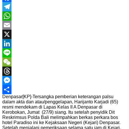
Facebook
Telegram
WhatsApp
Email
X
LinkedIn
Line
WeChat
Threads
Messenger
Denpasar[KP]-Tersangka pemberian keterangan palsu
Share
dalam akta dan atau/penggelapan, Harijanto Karjadi (65)
resmi mendekam di Lapas Kelas II A Denpasar di
Kerobokan, Jumat (27/9) siang. Itu setelah penyidik Dit
Reskrimsus Polda Bali melimpahkan berkas perkara bos
hotel Paradiso ini ke Kejaksaan Negeri (Kejari) Denpasar.
Setelah menjalani pemeriksaan selama satu jam di Kejari,