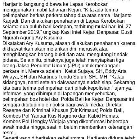
Harijanto langsung dibawa ke Lapas Kerobokan
menggunakan mobil tahanan Kejari. “Kita ada terima
pelimpahan berkas perkara tahap dua atas nama Harijanto
Karjadi. Dan dilakukan penahanan di Lapas Kerobokan
selama dua puluh hari kedepan, terhitung mulai hari ini, 27
September 2019,” ungkap Kasi Intel Kejari Denpasar, Gusti
Ngurah Agung Ary Kusuma.
Dikatakan Ary Kusuma, alasan dilakukan penahanan karena
dikhawatirkan akan melarikan diri, merusak atau
menghilangkan barang bukti dan atau mengulangi tindak
pidana. Selain itu, pihaknya juga telah menyiapkan tiga
orang Jaksa Penuntut Umum (JPU) untuk menangani
perkara ini. Mereka adalah I Ketut Sujaya, SH, Eddy Arta
Wijaya, SH dan Martinus Tondu Suluh, SH., MH. “Kalau
sidangnya, nanti setelah dakwaannya sudah siap. Sekarang
kita baru terima pelimpahan dari pihak kepolisian,” ujarnya.
Informasi yang dihimpun di lapangan menyebutkan,
pelimpahan bos hotel dari Polda Bali ke Kejari Denpasar ini
sengaja ditutupin oleh polisi bagi awak media. Direktur
Reserse dan Kriminal Khusus (Dir Krimsus) Polda Bali,
Kombes Pol Yanuar Kus Nugroho dan Kabid Humas,
Kombes Pol Hengky Widjaja yang dikonfirmasi beberapa
awak media hingga saat ini belum memberikan keterangan
resmi.
Seperti yang diberitakan sebelumnya, Harijanto diduga telah