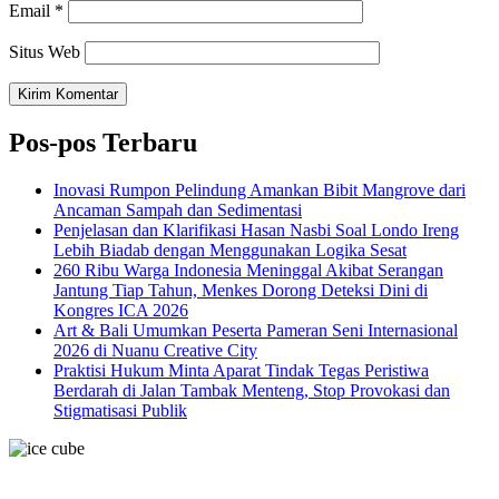
Email
*
Situs Web
Pos-pos Terbaru
Inovasi Rumpon Pelindung Amankan Bibit Mangrove dari
Ancaman Sampah dan Sedimentasi
Penjelasan dan Klarifikasi Hasan Nasbi Soal Londo Ireng
Lebih Biadab dengan Menggunakan Logika Sesat
260 Ribu Warga Indonesia Meninggal Akibat Serangan
Jantung Tiap Tahun, Menkes Dorong Deteksi Dini di
Kongres ICA 2026
Art & Bali Umumkan Peserta Pameran Seni Internasional
2026 di Nuanu Creative City
Praktisi Hukum Minta Aparat Tindak Tegas Peristiwa
Berdarah di Jalan Tambak Menteng, Stop Provokasi dan
Stigmatisasi Publik