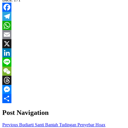
Facebook
Telegram
WhatsApp
Email
X
LinkedIn
Line
WeChat
Threads
Messenger
Share
Post Navigation
Previous
Budiarti Santi Bantah Tudingan Penyebar Hoax