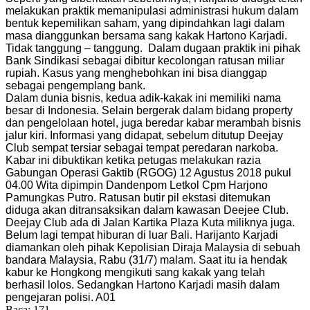
melakukan praktik memanipulasi administrasi hukum dalam
bentuk kepemilikan saham, yang dipindahkan lagi dalam
masa dianggunkan bersama sang kakak Hartono Karjadi.
Tidak tanggung – tanggung. Dalam dugaan praktik ini pihak
Bank Sindikasi sebagai dibitur kecolongan ratusan miliar
rupiah. Kasus yang menghebohkan ini bisa dianggap
sebagai pengemplang bank.
Dalam dunia bisnis, kedua adik-kakak ini memiliki nama
besar di Indonesia. Selain bergerak dalam bidang property
dan pengelolaan hotel, juga beredar kabar merambah bisnis
jalur kiri. Informasi yang didapat, sebelum ditutup Deejay
Club sempat tersiar sebagai tempat peredaran narkoba.
Kabar ini dibuktikan ketika petugas melakukan razia
Gabungan Operasi Gaktib (RGOG) 12 Agustus 2018 pukul
04.00 Wita dipimpin Dandenpom Letkol Cpm Harjono
Pamungkas Putro. Ratusan butir pil ekstasi ditemukan
diduga akan ditransaksikan dalam kawasan Deejee Club.
Deejay Club ada di Jalan Kartika Plaza Kuta miliknya juga.
Belum lagi tempat hiburan di luar Bali. Harijanto Karjadi
diamankan oleh pihak Kepolisian Diraja Malaysia di sebuah
bandara Malaysia, Rabu (31/7) malam. Saat itu ia hendak
kabur ke Hongkong mengikuti sang kakak yang telah
berhasil lolos. Sedangkan Hartono Karjadi masih dalam
pengejaran polisi. A01
Baca:
171