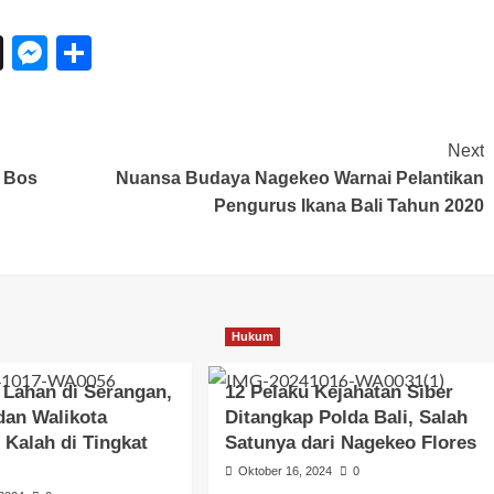
n
eChat
Threads
Messenger
Share
Next
 Bos
Nuansa Budaya Nagekeo Warnai Pelantikan
Pengurus Ikana Bali Tahun 2020
Hukum
 Lahan di Serangan,
12 Pelaku Kejahatan Siber
dan Walikota
Ditangkap Polda Bali, Salah
 Kalah di Tingkat
Satunya dari Nagekeo Flores
Oktober 16, 2024
0