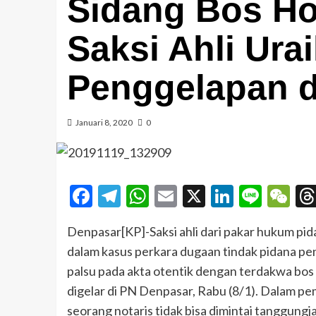
Sidang Bos Ho
Saksi Ahli Ura
Penggelapan 
Januari 8, 2020
0
Facebook
Telegram
WhatsApp
Email
X
LinkedI
Line
W
Denpasar[KP]-Saksi ahli dari pakar hukum pid
dalam kasus perkara dugaan tindak pidana p
palsu pada akta otentik dengan terdakwa bos 
digelar di PN Denpasar, Rabu (8/1). Dalam p
seorang notaris tidak bisa dimintai tanggung