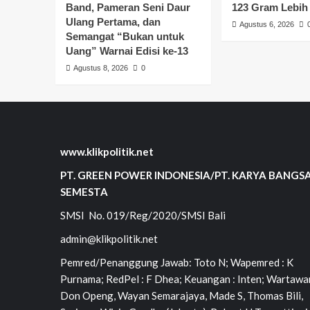
Band, Pameran Seni Daur
123 Gram Lebih
Ulang Pertama, dan
Agustus 6, 2026
Semangat “Bukan untuk
Uang” Warnai Edisi ke-13
Agustus 8, 2026
0
www.klikpolitik.net
PT. GREEN POWER INDONESIA/PT. KARYA BANGS
SEMESTA
SMSI No. 019/Reg/2020/SMSI Bali
admin@klikpolitik.net
Pemred/Penanggung Jawab: Toto N; Wapemred : K
Purnama; RedPel : F Dhea; Keuangan : Inten; Wartawan
Don Openg, Wayan Semarajaya, Made S, Thomas Bili,