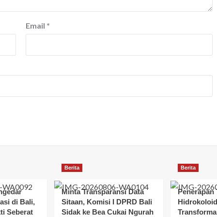
Email
*
Berita
Berita
ngedar
Minta Transparansi Data
Penerapan 
si di Bali,
Sitaan, Komisi I DPRD Bali
Hidrokoloi
ti Seberat
Sidak ke Bea Cukai Ngurah
Transforma