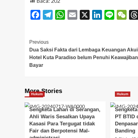
Baca:
202
Facebook
Telegram
WhatsApp
Email
X
LinkedI
Line
W
Previous
Dua Saksi Fakta dari Lembaga Keuangan Akui
Hotel Kuta Paradiso belum Penuhi Keawajiban
Bayar
More Stories
Hukum
Hukum
Sengketa Lahan di Serangan,
Sengketa
Ahli Waris Sesalkan Upaya
PT BTID 
Kasasi Para Tergugat tidak
Denpasar
Fair dan Berpotensi Mal-
Banding
administrasi