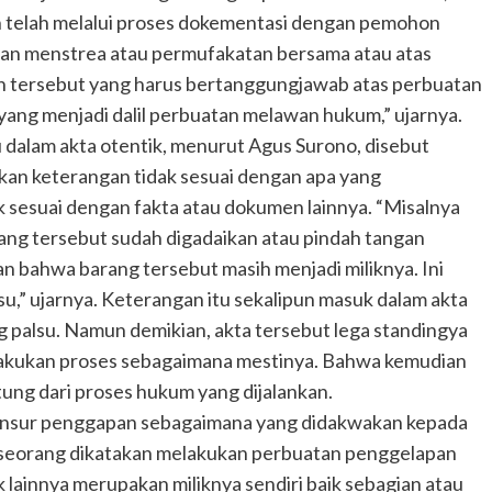
 telah melalui proses dokementasi dengan pemohon
ukan menstrea atau permufakatan bersama atau atas
n tersebut yang harus bertanggungjawab atas perbuatan
yang menjadi dalil perbuatan melawan hukum,” ujarnya.
dalam akta otentik, menurut Agus Surono, disebut
kan keterangan tidak sesuai dengan apa yang
k sesuai dengan fakta atau dokumen lainnya. “Misalnya
rang tersebut sudah digadaikan atau pindah tangan
n bahwa barang tersebut masih menjadi miliknya. Ini
u,” ujarnya. Keterangan itu sekalipun masuk dalam akta
ng palsu. Namun demikian, akta tersebut lega standingya
elakukan proses sebagaimana mestinya. Bahwa kemudian
ung dari proses hukum yang dijalankan.
unsur penggapan sebagaimana yang didakwakan kepada
Seseorang dikatakan melakukan perbuatan penggelapan
lainnya merupakan miliknya sendiri baik sebagian atau