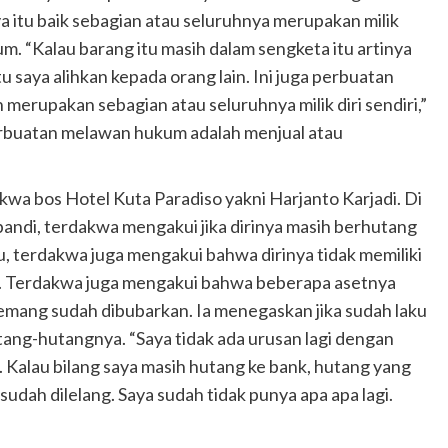
a itu baik sebagian atau seluruhnya merupakan milik
m. “Kalau barang itu masih dalam sengketa itu artinya
tu saya alihkan kepada orang lain. Ini juga perbuatan
erupakan sebagian atau seluruhnya milik diri sendiri,”
erbuatan melawan hukum adalah menjual atau
wa bos Hotel Kuta Paradiso yakni Harjanto Karjadi. Di
bandi, terdakwa mengakui jika dirinya masih berhutang
u, terdakwa juga mengakui bahwa dirinya tidak memiliki
. Terdakwa juga mengakui bahwa beberapa asetnya
mang sudah dibubarkan. Ia menegaskan jika sudah laku
ng-hutangnya. “Saya tidak ada urusan lagi dengan
a. Kalau bilang saya masih hutang ke bank, hutang yang
sudah dilelang. Saya sudah tidak punya apa apa lagi.