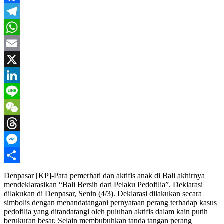
Facebook
Telegram
WhatsApp
Email
X
LinkedIn
Line
WeChat
Threads
Messenger
Share
Denpasar [KP]-Para pemerhati dan aktifis anak di Bali akhirnya
mendeklarasikan “Bali Bersih dari Pelaku Pedofilia”. Deklarasi
dilakukan di Denpasar, Senin (4/3). Deklarasi dilakukan secara
simbolis dengan menandatangani pernyataan perang terhadap kasus
pedofilia yang ditandatangi oleh puluhan aktifis dalam kain putih
berukuran besar. Selain membubuhkan tanda tangan perang