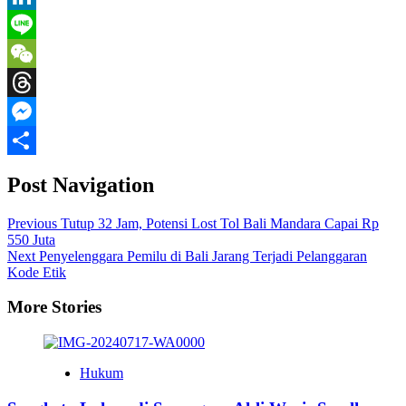
LinkedIn
Line
WeChat
Threads
Messenger
Share
Post Navigation
Previous
Tutup 32 Jam, Potensi Lost Tol Bali Mandara Capai Rp
550 Juta
Next
Penyelenggara Pemilu di Bali Jarang Terjadi Pelanggaran
Kode Etik
More Stories
Hukum