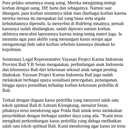
Para pelaku umumnya orang asing. Mereka mengiming-imingi
korban dengan uang, HP, harta dan sebagainya. Namun saat
ditangani, para korban umumnya tidak mau disebagai korban karena
mereka merasa itu merupakan hal yang biasa serta segala
kebutuhannya dipenuhi. Ia menyebut di Buleleng misalnya, pernah
kasusnya sudah disidangkan, sudah diproses namun korban
akhirnya mencabut laporannya karena iming-iming materi juga. Ia
meminta agar para aktifis yang menangani kasus serupa agar
mengantongi dulu saksi korban sebelum kasusnya dinaikan ke
kepolisian.
Sementara Legal Representative Yayasan Project Karma Indonesia
Provinsi Bali Y.B Seran mengatakan, perlindungan anak Indonesia
dan khususnya Bali dari kekerasan seksual anak sangat penting
dilakukan. Yayasan Project Karma Indonesia Bali juga sudah
melakukan berbagai upaya sosialisasi pencegahan, penanganan,
hingga upaya pemulihan terhadap korban kekerasan pedofilia di
Bali.
Terkait dengan dugaan kasus pedofilia yang menyeret salah satu
tokoh spiritual Bali di Ashram Klungkung, menurut Seran,
pihaknya terus mendorong agar Polda Bali untuk terus melakukan
penyelidikan dengan berbagai sumber daya yang ada. “Kami terus
mengikuti perkembangan kasus pedofilia yang diduga melibatkan
salah satu tokoh spiritual Bali. Kami mendorong agar kasus ini terus