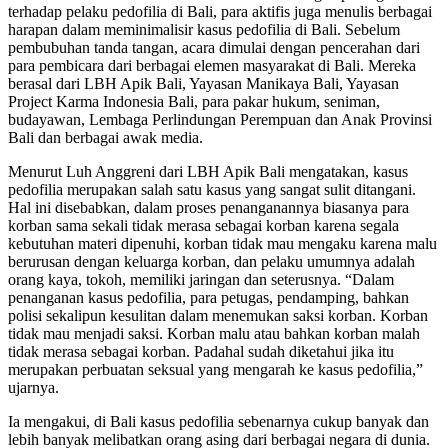
terhadap pelaku pedofilia di Bali, para aktifis juga menulis berbagai
harapan dalam meminimalisir kasus pedofilia di Bali. Sebelum
pembubuhan tanda tangan, acara dimulai dengan pencerahan dari
para pembicara dari berbagai elemen masyarakat di Bali. Mereka
berasal dari LBH Apik Bali, Yayasan Manikaya Bali, Yayasan
Project Karma Indonesia Bali, para pakar hukum, seniman,
budayawan, Lembaga Perlindungan Perempuan dan Anak Provinsi
Bali dan berbagai awak media.
Menurut Luh Anggreni dari LBH Apik Bali mengatakan, kasus
pedofilia merupakan salah satu kasus yang sangat sulit ditangani.
Hal ini disebabkan, dalam proses penanganannya biasanya para
korban sama sekali tidak merasa sebagai korban karena segala
kebutuhan materi dipenuhi, korban tidak mau mengaku karena malu
berurusan dengan keluarga korban, dan pelaku umumnya adalah
orang kaya, tokoh, memiliki jaringan dan seterusnya. “Dalam
penanganan kasus pedofilia, para petugas, pendamping, bahkan
polisi sekalipun kesulitan dalam menemukan saksi korban. Korban
tidak mau menjadi saksi. Korban malu atau bahkan korban malah
tidak merasa sebagai korban. Padahal sudah diketahui jika itu
merupakan perbuatan seksual yang mengarah ke kasus pedofilia,”
ujarnya.
Ia mengakui, di Bali kasus pedofilia sebenarnya cukup banyak dan
lebih banyak melibatkan orang asing dari berbagai negara di dunia.